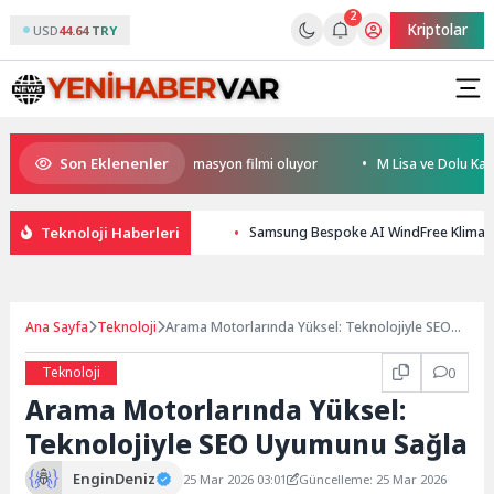
2
Kriptolar
USD
44.64 TRY
Son Eklenenler
ürkiye’nin ilk IMAX® animasyon filmi oluyor
M Lisa ve Dolu Kadehi Ters
Teknoloji Haberleri
Samsung Bespoke AI WindFree Klimalar
Ana Sayfa
Teknoloji
Arama Motorlarında Yüksel: Teknolojiyle SEO
Uyumunu Sağla
Teknoloji
0
Arama Motorlarında Yüksel:
Teknolojiyle SEO Uyumunu Sağla
EnginDeniz
25 Mar 2026 03:01
Güncelleme: 25 Mar 2026