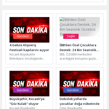
Gündem
Sağlık
4.Gebze Alışveriş
İBB’den Özel Çocuklara
Festivali kapılarını açıyor
Destek: 24 Bin Seanslık
Kocaeli Büyükşehir
İBB, ÖZGEM merkezleri
Ücretsiz Terapi
Belediyesi öncülüğünde
aracılığıyla konuşma güçlüğü
düzenlenen Alışveriş
çeken çocuklara destek
Festivali’nin Gebze ayağı
olmaya devam ediyor.
başlıyor. Giyimden
2019’dan bu yana...
ayakkabıya, ev tekstilinden
kırtasiyeye...
Gündem
Gündem
Büyükşehir, Kocaeli’ye
Dobidob yollarda
“Göz Kulak” oluyor
çocuklar doğa nöbetinde
Kocaeli Büyükşehir
İzmir Büyükşehir