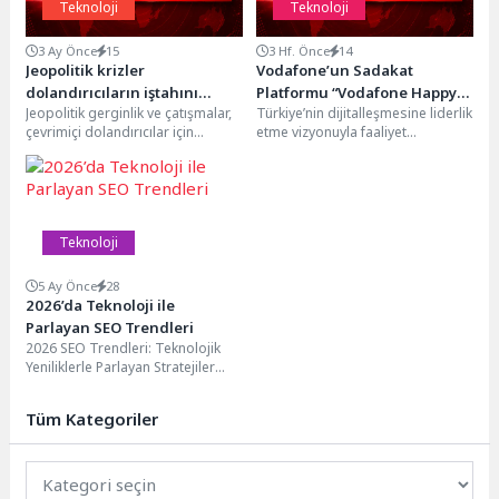
Teknoloji
Teknoloji
3 Ay Önce
15
3 Hf. Önce
14
Jeopolitik krizler
Vodafone’un Sadakat
dolandırıcıların iştahını
Platformu “Vodafone Happy”
Jeopolitik gerginlik ve çatışmalar,
Türkiye’nin dijitalleşmesine liderlik
kabartıyor
Bir Yaşında
çevrimiçi dolandırıcılar için
etme vizyonuyla faaliyet
potansiyel fırsatlar doğuruyor.
gösteren Vodafone’un sadakat
Dolandırıcılar, bu olayların
platformu “Vodafone Happy”
potansiyel kurbanların...
birinci yaşını doldurdu.
Milyonlarca Vodafone’lunun...
Teknoloji
5 Ay Önce
28
2026’da Teknoloji ile
Parlayan SEO Trendleri
2026 SEO Trendleri: Teknolojik
Yeniliklerle Parlayan Stratejiler
2026 yılında SEO dünyasında
parlaması beklenen teknolojik
Tüm Kategoriler
yenilikler...