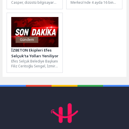
Casper, dizüstü bilgisayar
Merkezi'nde 4 ayda 16 bin
ailesinin güçlü üyeleri
hastaya modern diş
Nirvana X650 ve S100
ünitlerinde tedavi...
modelleriyle baharın...
Gündem
İZBETON Ekipleri Efes
Selçuk’ta Yolları Yeniliyor
Efes Selçuk Belediye Başkanı
Filiz Ceritoğlu Sengel, İzmir
Büyükşehir Belediyesi’nin
ilçede yıllardır beklenen yol
çalışmalarını...