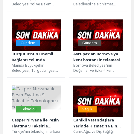
Belediyesi Yol ve Bakım
Belediyesi’ne ait hizmet
Dairesi Başkanlığı
süresini tamamlayan ESHOT
bünyesinde kurulan “Göz
otobüsünün İzmir Ticaret
Kulak” ekibi, kenti sokak...
Odası ve İzmir Ekonomi...
Gündem
Gündem
Turgutlu’nun Önemli
Avrupa’dan Bornova’ya
Bağlantı Yolunda
kent bostanı incelemesi
Manisa Büyükşehir
Bornova Belediyesi’nin
Yenileme Çalışması
Belediyesi, Turgutlu ilçesi
Doğanlar ve Evka-4 kent
Atatürk Mahallesi’nde sıcak
bostanlarında kadın
asfalt çalışması başlattı.
üreticiler yazlık fideleri
Bölgenin hem sanayi hem...
toprakla buluştururken,
Avrupa ve...
Teknoloji
Sağlık
Casper Nirvana ile Peşin
Canikli Vatandaşlara
Fiyatına 9 Taksit’le
Yerinde Hizmet: 16 Bin
Türkiye’nin teknoloji markası
Canik Ağız ve Diş Sağlığı
Teknolojinizi Yenileyin!
Kişiye Diş Tedavisi