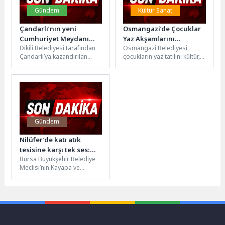
Gündem
Kültür Sanat
Çandarlı’nın yeni
Osmangazi’de Çocuklar
Cumhuriyet Meydanı
Yaz Akşamlarını
Dikili Belediyesi tarafından
Osmangazi Belediyesi,
açılıyor
Sinemayla
Çandarlı’ya kazandırılan
çocukların yaz tatilini kültür,
Renklendiriyor
Cumhuriyet Meydanı, 7
sanat ve eğlenceyle
Ağustos Cuma günü
buluşturan yazlık sinema
düzenlenecek görkemli bir
etkinlikleriyle unutulmaz
törenle...
anlar...
Gündem
Nilüfer’de katı atık
tesisine karşı tek ses:
Bursa Büyükşehir Belediye
“Çöplük istemiyoruz”
Meclisi’nin Kayapa ve
Kuruçeşme mahalleleri
sınırında katı atık tesisi
kurulmasına yönelik imar...