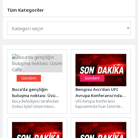
MAST İzmir Boat Show - Tekne,
Tekne Ekipmanları...
Tüm Kategoriler
Gündem
Gündem
Buca’da gençliğin
Bengisu Avcı’dan UFI
buluşma noktası: Üzüm
Avrupa Konferansı’nda
Buca Belediyesi tarafından
UFI Avrupa Konferansı
Cafe
ilham veren yolculuk
Dokuz Eylül Üniversitesi
kapsamında Fuar İzmir’de
(DEÜ) Tınaztepe
katılımcılarla buluşan
Yerleşkesi’nin yanı başında
Bengisu Avcı, Ocean’s 7
hayata geçirilen Üzüm
yolculuğunda yaşadığı
Cafe,...
zorlukları...