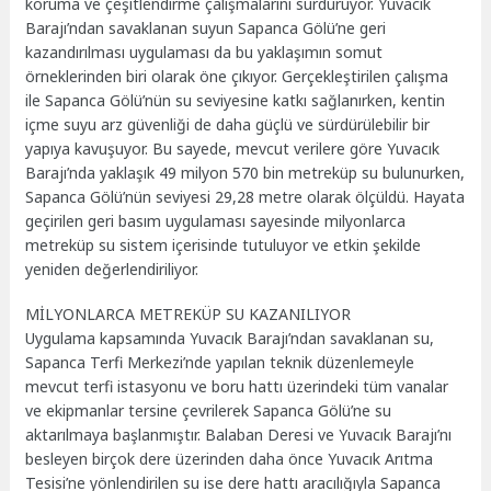
koruma ve çeşitlendirme çalışmalarını sürdürüyor. Yuvacık
Barajı’ndan savaklanan suyun Sapanca Gölü’ne geri
kazandırılması uygulaması da bu yaklaşımın somut
örneklerinden biri olarak öne çıkıyor. Gerçekleştirilen çalışma
ile Sapanca Gölü’nün su seviyesine katkı sağlanırken, kentin
içme suyu arz güvenliği de daha güçlü ve sürdürülebilir bir
yapıya kavuşuyor. Bu sayede, mevcut verilere göre Yuvacık
Barajı’nda yaklaşık 49 milyon 570 bin metreküp su bulunurken,
Sapanca Gölü’nün seviyesi 29,28 metre olarak ölçüldü. Hayata
geçirilen geri basım uygulaması sayesinde milyonlarca
metreküp su sistem içerisinde tutuluyor ve etkin şekilde
yeniden değerlendiriliyor.
MİLYONLARCA METREKÜP SU KAZANILIYOR
Uygulama kapsamında Yuvacık Barajı’ndan savaklanan su,
Sapanca Terfi Merkezi’nde yapılan teknik düzenlemeyle
mevcut terfi istasyonu ve boru hattı üzerindeki tüm vanalar
ve ekipmanlar tersine çevrilerek Sapanca Gölü’ne su
aktarılmaya başlanmıştır. Balaban Deresi ve Yuvacık Barajı’nı
besleyen birçok dere üzerinden daha önce Yuvacık Arıtma
Tesisi’ne yönlendirilen su ise dere hattı aracılığıyla Sapanca