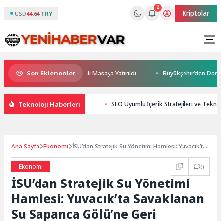
2
Kriptolar
USD
44.64 TRY
Son Eklenenler
eceği ve Yatırım Potansiyeli Masaya Yatırıldı
Büyükşehir’den Darıca’ya
Teknoloji Haberleri
SEO Uyumlu İçerik Stratejileri ve Teknol
Ana Sayfa
Ekonomi
İSU’dan Stratejik Su Yönetimi Hamlesi: Yuvacık’ta
Savaklanan Su Sapanca Gölü’ne Geri
Kazandırılıyor
Ekonomi
0
İSU’dan Stratejik Su Yönetimi
Hamlesi: Yuvacık’ta Savaklanan
Su Sapanca Gölü’ne Geri