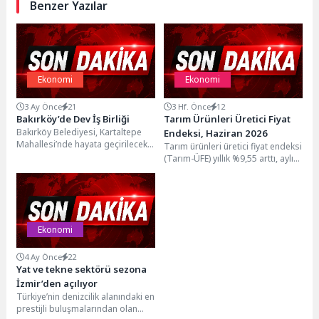
Benzer Yazılar
Ekonomi
Ekonomi
3 Ay Önce
21
3 Hf. Önce
12
Bakırköy’de Dev İş Birliği
Tarım Ürünleri Üretici Fiyat
Bakırköy Belediyesi, Kartaltepe
Endeksi, Haziran 2026
Mahallesi’nde hayata geçirilecek
Tarım ürünleri üretici fiyat endeksi
Gündüz Yaşlı Bakımevi için
(Tarım-ÜFE) yıllık %9,55 arttı, aylık
İstanbul Dünya Ticaret Merkezi
%9,02 azaldıTarım-ÜFE'de
ile...
(2020=100), 2026 yılı...
Ekonomi
4 Ay Önce
22
Yat ve tekne sektörü sezona
İzmir’den açılıyor
Türkiye’nin denizcilik alanındaki en
prestijli buluşmalarından olan