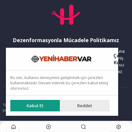
Dezenformasyonla Mücadele Politikamız
Yayınlanan haberler doğruluk ilkesi gözetilerek hazırlanır. Buna
Çerez
rağmen bazı içeriklerde eksik, hatalı veya güncelliğini yitirmiş
Kullanı
bilgiler bulunabilir.Yanlış veya yanıltıcı olduğunu düşündüğünüz
haberleri aşağıdaki iletişim kanallarından bize bildirebilirsiniz:
Bu site, kullanıcı deneyimini geliştirmek için çerezleri
kullanmaktadır. Devam ederek bu çerezleri kabul etmiş
olursunuz.
Ana Sayfa
Kabul Et
Reddet
Tüm hakları saklıdır. Sitede yer alan içerikler izinsiz kopyalanamaz,
yayımlanamaz ve kullanılamaz.