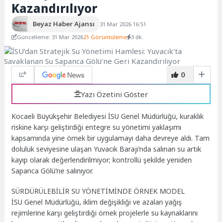
Kazandırılıyor
Beyaz Haber Ajansı
31 Mar 2026 16:51
Güncelleme: 31 Mar 2026
21 Görüntüleme
3 dk.
0
Yazı Özetini Göster
Kocaeli Büyükşehir Belediyesi İSU Genel Müdürlüğü, kuraklık
riskine karşı geliştirdiği entegre su yönetimi yaklaşımı
kapsamında yine örnek bir uygulamayı daha devreye aldı. Tam
doluluk seviyesine ulaşan Yuvacık Barajı’nda salınan su artık
kayıp olarak değerlendirilmiyor; kontrollü şekilde yeniden
Sapanca Gölü’ne salınıyor.
SÜRDÜRÜLEBİLİR SU YÖNETİMİNDE ÖRNEK MODEL
İSU Genel Müdürlüğü, iklim değişikliği ve azalan yağış
rejimlerine karşı geliştirdiği örnek projelerle su kaynaklarını