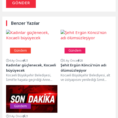
GÖNDER
Benzer Yazılar
Gündem
Gündem
4 Ay Önce
21
5 Ay Önce
28
Kadınlar güçlenecek, Kocaeli
Şehit Ergün Köncü’nün adı
büyüyecek
ölümsüzleşiyor
Kocaeli Büyükşehir Belediyesi,
Kocaeli Büyükşehir Belediyesi, alt
İzmit’te hayata geçirdiği Anne
ve üstyapısını yenilediği İzmit
Şehir Merkezi Lotus’u 1 Nisan
Yahyakaptan Mahallesi Şehit
Çarşamba günü itibarıyla...
Ergün Köncü Caddesi’nde, 1994...
Gündem
3 Ay Önce
21