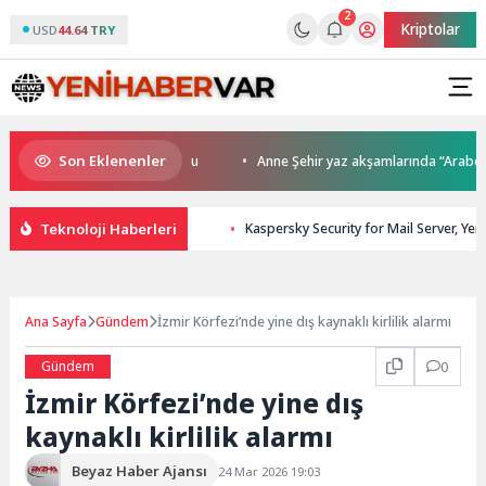
2
Kriptolar
USD
44.64 TRY
Son Eklenenler
da kupalar sahiplerini buldu
Anne Şehir yaz akşamlarında “Arabesk” r
Teknoloji Haberleri
Kaspersky Security for Mail Server, Yen
Ana Sayfa
Gündem
İzmir Körfezi’nde yine dış kaynaklı kirlilik alarmı
Gündem
0
İzmir Körfezi’nde yine dış
kaynaklı kirlilik alarmı
Beyaz Haber Ajansı
24 Mar 2026 19:03