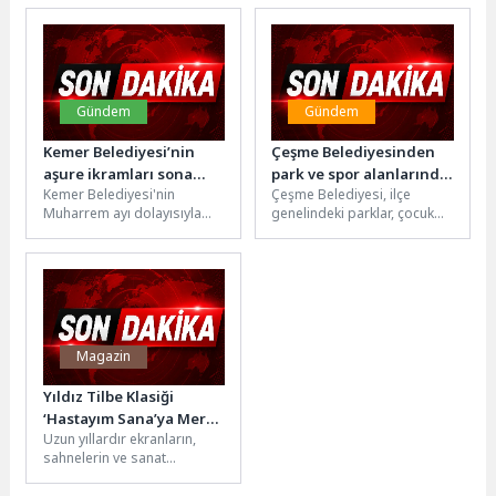
Yaklaşık30 yıldır...
konforunu değil, uyku
Açıklaması
düzenini de...
Gündem
Gündem
Kemer Belediyesi’nin
Çeşme Belediyesinden
aşure ikramları sona
park ve spor alanlarında
Kemer Belediyesi'nin
Çeşme Belediyesi, ilçe
erdi
kapsamlı yenileme
Muharrem ayı dolayısıyla
genelindeki parklar, çocuk
düzenlediği aşure ikramı
oyun alanları ve spor
programı Ulupınar
tesislerinde kapsamlı
Mahallesi’ne bağlı Çıralı’da
yenileme ve düzenleme...
sona erdi. Çıralı’da...
Magazin
Yıldız Tilbe Klasiği
‘Hastayım Sana’ya Merve
Uzun yıllardır ekranların,
Akıncı Yorumu
sahnelerin ve sanat
dünyasının yakından tanıdığı
başarılı sunucu ve sanatçı