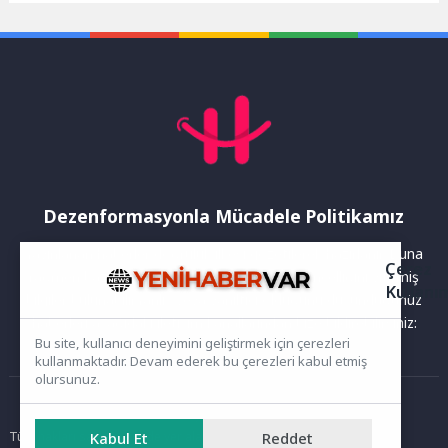
Merve Akıncı,...
Dezenformasyonla Mücadele Politikamız
Yayınlanan haberler doğruluk ilkesi gözetilerek hazırlanır. Buna
Çerez
rağmen bazı içeriklerde eksik, hatalı veya güncelliğini yitirmiş
Kullanı
bilgiler bulunabilir.Yanlış veya yanıltıcı olduğunu düşündüğünüz
haberleri aşağıdaki iletişim kanallarından bize bildirebilirsiniz:
Bu site, kullanıcı deneyimini geliştirmek için çerezleri
kullanmaktadır. Devam ederek bu çerezleri kabul etmiş
olursunuz.
Ana Sayfa
Kabul Et
Reddet
Tüm hakları saklıdır. Sitede yer alan içerikler izinsiz kopyalanamaz,