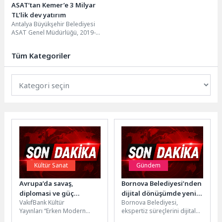
ASAT’tan Kemer’e 3 Milyar
TL’lik dev yatırım
Antalya Büyükşehir Belediyesi
ASAT Genel Müdürlüğü, 2019-
2026 yılları arasında Kemer
ilçesine toplam 3 milyar 176...
Tüm Kategoriler
Kültür Sanat
Gündem
Avrupa’da savaş,
Bornova Belediyesi’nden
diplomasi ve güç
dijital dönüşümde yeni
VakıfBank Kültür
Bornova Belediyesi,
mücadelesinin tarihi:
adım
Yayınları “Erken Modern
ekspertiz süreçlerini dijital
“Erken modern Avrupa
Avrupa Tarihi: Uluslararası
ortama taşıyan e-Eksper