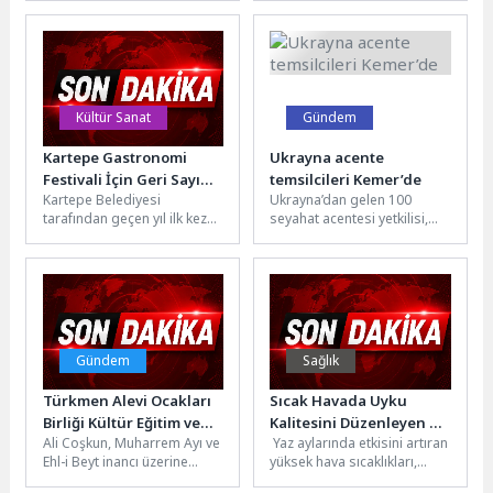
Tarihi: Uluslararası
Rekabetler” adlı eseri
uygulamasını hizmete açtı.
Rekabetler”
okurlarla buluşturuyor. The
Başvuru, ödeme ve arşiv...
Oxford Handbook of...
Kültür Sanat
Gündem
Kartepe Gastronomi
Ukrayna acente
Festivali İçin Geri Sayım
temsilcileri Kemer’de
Kartepe Belediyesi
Ukrayna’dan gelen 100
Başladı
tarafından geçen yıl ilk kez
seyahat acentesi yetkilisi,
düzenlenen ve yoğun ilgi
Kemer’de turistik tesisleri
gören Gastronomi
ziyaret ederek bölge turizmi
Festivali’nin ikincisi...
hakkında kapsamlı...
Gündem
Sağlık
Türkmen Alevi Ocakları
Sıcak Havada Uyku
Birliği Kültür Eğitim ve
Kalitesini Düzenleyen 8
Ali Coşkun, Muharrem Ayı ve
Yaz aylarında etkisini artıran
Sağlık Vakfı Başkanı Ali
Öneri
Ehl-i Beyt inancı üzerine
yüksek hava sıcaklıkları,
Coşkun’dan Muharrem
kapsamlı bir açıklama yaptı.
yalnızca günlük yaşam
Ayı ve On İki İmamlar