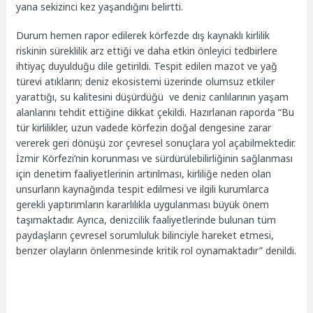
yana sekizinci kez yaşandığını belirtti.
Durum hemen rapor edilerek körfezde dış kaynaklı kirlilik
riskinin süreklilik arz ettiği ve daha etkin önleyici tedbirlere
ihtiyaç duyulduğu dile getirildi. Tespit edilen mazot ve yağ
türevi atıkların; deniz ekosistemi üzerinde olumsuz etkiler
yarattığı, su kalitesini düşürdüğü ve deniz canlılarının yaşam
alanlarını tehdit ettiğine dikkat çekildi. Hazırlanan raporda “Bu
tür kirlilikler, uzun vadede körfezin doğal dengesine zarar
vererek geri dönüşü zor çevresel sonuçlara yol açabilmektedir.
İzmir Körfezi’nin korunması ve sürdürülebilirliğinin sağlanması
için denetim faaliyetlerinin artırılması, kirliliğe neden olan
unsurların kaynağında tespit edilmesi ve ilgili kurumlarca
gerekli yaptırımların kararlılıkla uygulanması büyük önem
taşımaktadır. Ayrıca, denizcilik faaliyetlerinde bulunan tüm
paydaşların çevresel sorumluluk bilinciyle hareket etmesi,
benzer olayların önlenmesinde kritik rol oynamaktadır” denildi.