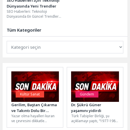
SEO Haberleri İçin Teknoloji
Dünyasında Yeni Trendler
SEO Haberleri: Teknoloji
Dünyasında En Güncel Trendler
SEO dünyasında her zaman
güncel kalmak ve değişen...
Tüm Kategoriler
Kültür Sanat
Gündem
Gerilim, Baştan Çıkarma
Dr. Şükrü Güner
ve Takıntı Dolu Bir
yaşamını yidirdi
Yazar olma hayalleri kuran
Türk Tabipler Birliği, şu
Dünyanın Kapıları
ve çevresini dikkatle
açıklamayı yaptı, “1977-1984
Aralanıyor
gözlemleyen genç Bret’in
yılları arasında Türk