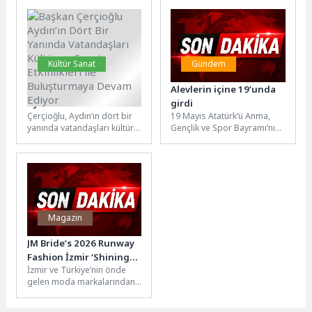
birlikte...
kulübüne...
Kültür Sanat
Gündem
Başkan Çerçioğlu
Alevlerin içine 19’unda
Aydın’ın Dört Bir Yanında
girdi
Çerçioğlu, Aydın’ın dört bir
19 Mayıs Atatürk’ü Anma,
Vatandaşları Kültür ve
yanında vatandaşları kültür
Gençlik ve Spor Bayramı’nın
Sanat Etkinlikleri ile
ve sanat etkinlikleri ile
ruhunu sahaya taşıyan genç
Buluşturmaya Devam
buluşturmaya devam
itfaiyeciler Arda Çellik...
Ediyor
ediyor.Aydın Büyükşehir...
Magazin
JM Bride’s 2026 Runway
Fashion İzmir ‘Shining
İzmir ve Türkiye’nin önde
Dreams’ Koleksiyonu ile
gelen moda markalarından
Moda Dünyasına
JM Bride’s, merakla beklenen
Büyüleyici Bir Dokunuş
“Shining Dreams”