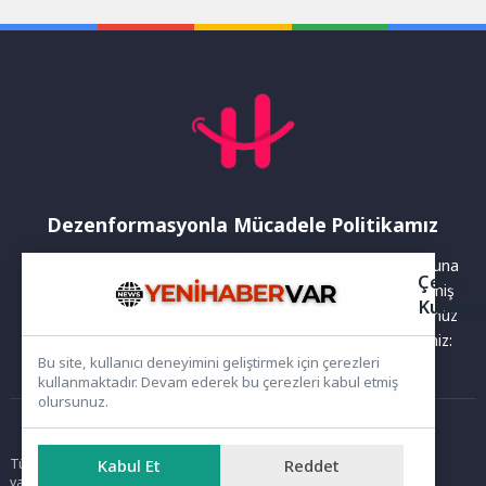
koleksiyonunu Runway...
Dezenformasyonla Mücadele Politikamız
Yayınlanan haberler doğruluk ilkesi gözetilerek hazırlanır. Buna
Çerez
rağmen bazı içeriklerde eksik, hatalı veya güncelliğini yitirmiş
Kullanı
bilgiler bulunabilir.Yanlış veya yanıltıcı olduğunu düşündüğünüz
haberleri aşağıdaki iletişim kanallarından bize bildirebilirsiniz:
Bu site, kullanıcı deneyimini geliştirmek için çerezleri
kullanmaktadır. Devam ederek bu çerezleri kabul etmiş
olursunuz.
Ana Sayfa
Tüm hakları saklıdır. Sitede yer alan içerikler izinsiz kopyalanamaz,
Kabul Et
Reddet
yayımlanamaz ve kullanılamaz.