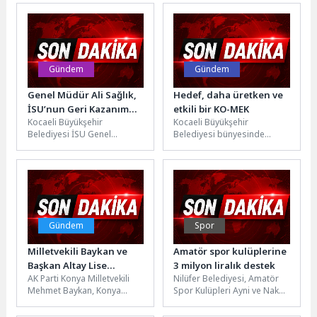
gerçeklik algısı, gizemli ve
Tabipleri Birliği (TTB)
etkileyici...
Merkez Konseyi...
Gündem
Gündem
Genel Müdür Ali Sağlık,
Hedef, daha üretken ve
İSU’nun Geri Kazanım
etkili bir KO-MEK
Kocaeli Büyükşehir
Kocaeli Büyükşehir
Suyu Başarısını
Belediyesi İSU Genel
Belediyesi bünyesinde
Uluslararası Forumda
Müdürü Ali Sağlık, Türkiye Su
yürütülen “KO-MEK Yeniden
Anlattı
Enstitüsü (SUEN) tarafından
Konumlandırma Tasarım
düzenlenen 5....
Çalışmaları”, daha üretken ve
etkili bir...
Gündem
Spor
Milletvekili Baykan ve
Amatör spor kulüplerine
Başkan Altay Lise
3 milyon liralık destek
AK Parti Konya Milletvekili
Nilüfer Belediyesi, Amatör
Öğrencileriyle Buluştu
Mehmet Baykan, Konya
Spor Kulüpleri Ayni ve Nakdi
Büyükşehir Belediye Başkanı
Yardım Destek Projesi
Uğur İbrahim Altay ile
kapsamında 31 spor