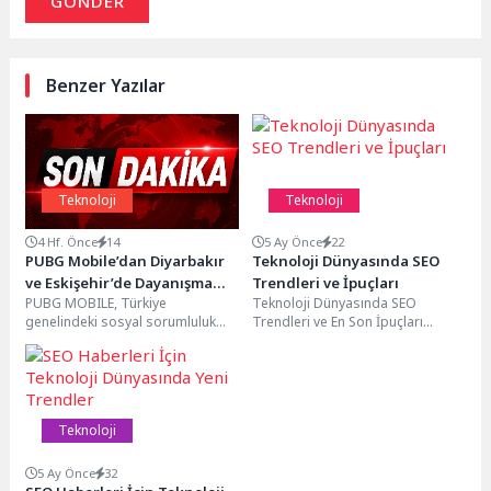
GÖNDER
Benzer Yazılar
Teknoloji
Teknoloji
4 Hf. Önce
14
5 Ay Önce
22
PUBG Mobile’dan Diyarbakır
Teknoloji Dünyasında SEO
ve Eskişehir’de Dayanışma
Trendleri ve İpuçları
PUBG MOBILE, Türkiye
Teknoloji Dünyasında SEO
Köprüsü
genelindeki sosyal sorumluluk
Trendleri ve En Son İpuçları
çalışmaları kapsamında
Teknolojinin hızla geliştiği
Diyarbakır ve Eskişehir'de yeni
günümüzde, SEO dünyası da...
projelere imza attı....
Teknoloji
5 Ay Önce
32