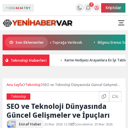
2
Kriptolar
USD
44.64 TRY
Son Eklenenler
tti: Kuzey Makedonya’da Toprağa Verilecek
Bilgesu Erenus Son Yolcu
Teknoloji Haberleri
Karne Hediyesi Arayanlara En İyi Tablet
Ana Sayfa
Teknoloji
SEO ve Teknoloji Dünyasında Güncel Gelişmeler
ve İpuçları
Teknoloji
0
SEO ve Teknoloji Dünyasında
Güncel Gelişmeler ve İpuçları
Esnaf Haber
25 Mar 2026 12:39
Güncelleme: 25 Mar 2026