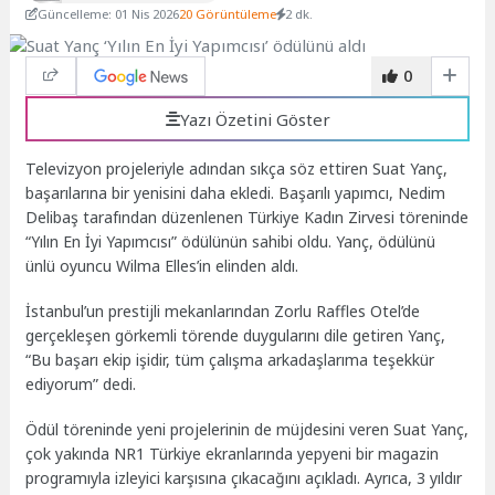
Güncelleme: 01 Nis 2026
20 Görüntüleme
2 dk.
0
Yazı Özetini Göster
Televizyon projeleriyle adından sıkça söz ettiren Suat Yanç,
başarılarına bir yenisini daha ekledi. Başarılı yapımcı, Nedim
Delibaş tarafından düzenlenen Türkiye Kadın Zirvesi töreninde
“Yılın En İyi Yapımcısı” ödülünün sahibi oldu. Yanç, ödülünü
ünlü oyuncu Wilma Elles’in elinden aldı.
İstanbul’un prestijli mekanlarından Zorlu Raffles Otel’de
gerçekleşen görkemli törende duygularını dile getiren Yanç,
“Bu başarı ekip işidir, tüm çalışma arkadaşlarıma teşekkür
ediyorum” dedi.
Ödül töreninde yeni projelerinin de müjdesini veren Suat Yanç,
çok yakında NR1 Türkiye ekranlarında yepyeni bir magazin
programıyla izleyici karşısına çıkacağını açıkladı. Ayrıca, 3 yıldır