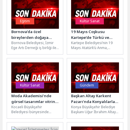
Eğitim
Kültür Sanat
Bornova’da özel
19 Mayıs Coşkusu
bireylerden doğaya
Kartepe’de Türkü ve
Bornova Belediyesi, İzmir
Kartepe Belediyesi’nin 19
anlamlı dokunuş
Nağmelerle Yaşandı
Ege Artı Derneği iş birliği ile
Mayıs Atatürk’ü Anma,
down sendromlu özel
Gençlik ve Spor Bayramı
bireylerin çevre bilincini...
etkinlikleri kapsamında
düzenlediği Türk Halk...
Kültür Sanat
Gündem
Moda Akademisi’nde
Başkan Altay Karkent
görsel tasarımlar vitrine
Pazarı’nda Konyalılarla
Kocaeli Büyükşehir
Konya Büyükşehir Belediye
çıktı
Buluştu
Belediyesi bünyesinde
Başkanı Uğur İbrahim Altay,
faaliyet gösteren Moda
Karkent Pazarı’nı ziyaret
Akademisi’nde eğitim alan
ederek esnaf ve
öğrenciler, dönem boyunca
vatandaşlarla bir...