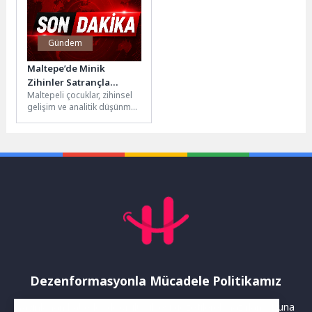
Gündem
Maltepe’de Minik
Zihinler Satrançla
Maltepeli çocuklar, zihinsel
Güçleniyor
gelişim ve analitik düşünme
süreçlerine büyük katkı
sunan satranç kursunu
başarıyla tamamladı....
Dezenformasyonla Mücadele Politikamız
Yayınlanan haberler doğruluk ilkesi gözetilerek hazırlanır. Buna