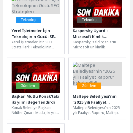
hazırladıkları özgün...
Teknoloji
Teknoloji
Yerel İşletmeler İçin
Kaspersky Uyardı:
Teknolojinin Gücü: SEO
Microsoft Kimlik
Yerel İşletmeler İçin SEO
Kaspersky, saldırganların
Stratejileri
Doğrulama
Stratejileri: Teknolojinin
Microsoft'un kimlik
Mekanizmasını Hedef
Gücü Yerel işletmeler için
doğrulama mekanizmasını
Alan Oltalama Saldırısı
SEO stratejileri belirlemek,
kötüye kullandığı bir
teknolojinin gücünden...
oltalama (phishing)
kampanyasına ilişkin yeni
bir rapor yayımladı....
Gündem
Gündem
Başkan Mutlu Konak’taki
Maltepe Belediyesi’nin
iki yılını değerlendirdi
“2025 yılı Faaliyet
Konak Belediye Başkanı
Maltepe Belediyesi’nin 2025
Raporu” kabul edildi
Nilüfer Çınarlı Mutlu, iki yıllık
yılı Faaliyet Raporu, Maltepe
hizmet dönemini
Belediye Meclisi’nde kabul
değerlendirdiği basın
edildi. Toplantıda konuşan
toplantısında, “Konak’ta
Maltepe Belediye...
başkanlık...