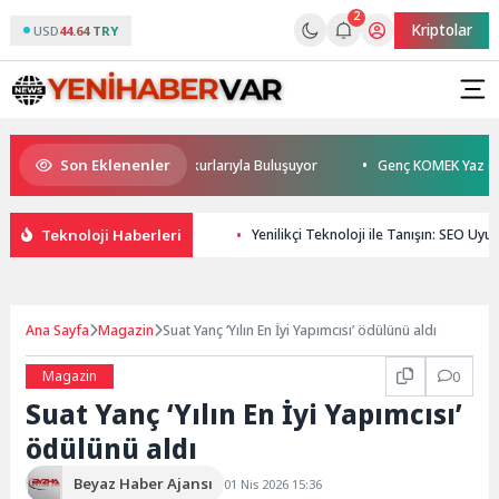
2
Kriptolar
USD
44.64 TRY
Son Eklenenler
Burhan Sönmez TESAK’ta Okurlarıyla Buluşuyor
Genç KOMEK Yaz Okulu Ö
Teknoloji Haberleri
Yenilikçi Teknoloji ile Tanışın: SEO Uy
Ana Sayfa
Magazin
Suat Yanç ‘Yılın En İyi Yapımcısı’ ödülünü aldı
Magazin
0
Suat Yanç ‘Yılın En İyi Yapımcısı’
ödülünü aldı
Beyaz Haber Ajansı
01 Nis 2026 15:36