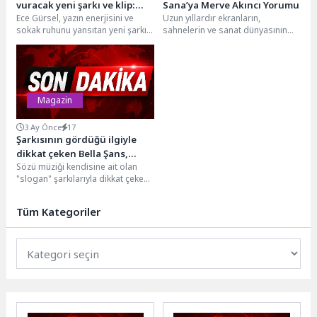
vuracak yeni şarkı ve klip:
Sana’ya Merve Akıncı Yorumu
Ece Gürsel, yazın enerjisini ve
Uzun yıllardır ekranların,
‘Sokak Kafası’
sokak ruhunu yansıtan yeni şarkısı
sahnelerin ve sanat dünyasının
"SOKAK KAFASI" ile tüm dijital...
yakından tanıdığı başarılı sunucu
ve sanatçı Merve Akıncı,...
Magazin
3 Ay Önce
17
Şarkısının gördüğü ilgiyle
dikkat çeken Bella Şans,
Sözü müziği kendisine ait olan
sahnelere hazırlanıyor
"slogan" şarkılarıyla dikkat çeken
Bella Şans gördüğü ilgi ve aldığı...
Tüm Kategoriler