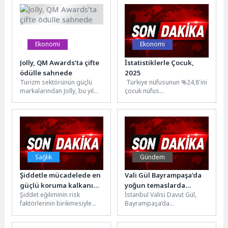
denetimlerini aralıksız
kurduğu Kadın Girişimciler
sürdürüyor. Ekipler,...
Sokağı,...
Ekonomi
Ekonomi
Jolly, QM Awards’ta çifte
İstatistiklerle Çocuk,
ödülle sahnede
2025
Turizm sektörünün güçlü
Türkiye nüfusunun %24,8'ini
markalarından Jolly, bu yıl
çocuk nüfus
15’incisi düzenlenen QM
oluşturduAdrese Dayalı
Awards’tan iki önemli ödül
Nüfus Kayıt Sistemi (ADNKS)
aldı....
sonuçlarına göre 31 Aralık...
Sağlık
Gündem
Şiddetle mücadelede en
Vali Gül Bayrampaşa’da
güçlü koruma kalkanı
yoğun temaslarda
Şiddet eğiliminin risk
İstanbul Valisi Davut Gül,
ailede kuruluyor
bulundu
faktörlerinin birikmesiyle
Bayrampaşa’da
oluştuğuna dikkat çeken
vatandaşlarla buluştuğu
İstanbul Atlas Üniversitesi
kapsamlı program