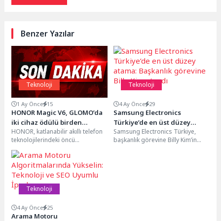
Benzer Yazılar
Teknoloji
Teknoloji
1 Ay Önce
15
4 Ay Önce
29
HONOR Magic V6, GLOMO’da
Samsung Electronics
iki cihaz ödülü birden
Türkiye’de en üst düzey
HONOR, katlanabilir akıllı telefon
Samsung Electronics Türkiye,
kazanan ilk model oldu!
atama: Başkanlık görevine
teknolojilerindeki öncü
başkanlık görevine Billy Kim’in
Billy Kim atandı
yaklaşımıyla önemli bir başarıya
atandığını duyurdu. Billy Kim,
daha imza attı. HONOR Magic...
başkanlık bayrağını bu yıl...
Teknoloji
4 Ay Önce
25
Arama Motoru