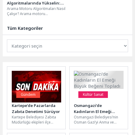
Algoritmalarında Yükselin:
Arama Motoru Algoritmaları Nasıl
Teknoloji ve SEO Uyumlu
Çalışır? Arama motoru
İpuçları
algoritmaları, internet
kullanıcılarının arama sorgularına
Tüm Kategoriler
en uygun ve...
Gündem
Kültür Sanat
Kartepe’de Pazarlarda
Osmangazi’de
Zabıta Denetimi Sürüyor
Kadınların El Emeği
Kartepe Belediyesi Zabıta
Osmangazi Belediyesi’nin
Büyük Beğeni Topladı
Müdürlüğü ekipleri ilçe
Osman Gazi’yi Anma ve
genelinde rutin olarak
Bursa’nın Fetih Günü
gerçekleştirdiği pazar
Etkinlikleri kapsamında