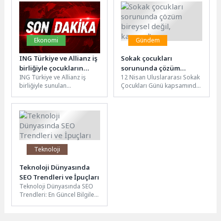
İnsan ve Toplum Bilimleri...
kapsamında mahalle
toplantısından eğitim
yatırımlarına, taziye...
Ekonomi
Gündem
ING Türkiye ve Allianz iş
Sokak çocukları
birliğiyle çocukların
sorununda çözüm
ING Türkiye ve Allianz iş
12 Nisan Uluslararası Sokak
geleceğine yatırım:
bireysel değil, kamusal!
birliğiyle sunulan
Çocukları Günü kapsamında
“Çocuğumla Büyüyen
“Çocuğumla Büyüyen BES”
değerlendirmede bulunan
BES”
planı, çocukların geleceğine
Prof. Dr. Abdullah Karatay,
bugünden birikim...
sokakta yaşayan...
Teknoloji
Teknoloji Dünyasında
SEO Trendleri ve İpuçları
Teknoloji Dünyasında SEO
Trendleri: En Güncel Bilgiler
SEO, dijital dünyada önemli
bir rol oynayan ve...