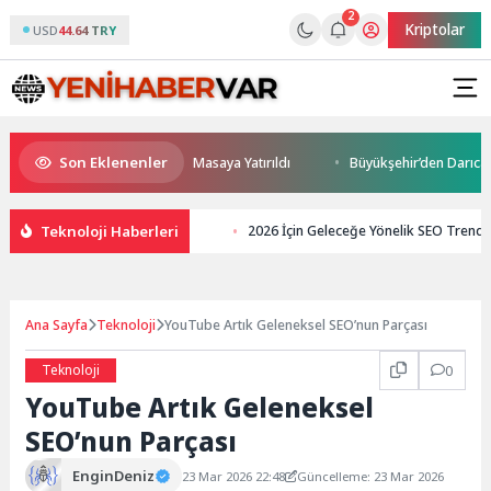
2
Kriptolar
USD
44.64 TRY
Son Eklenenler
eği ve Yatırım Potansiyeli Masaya Yatırıldı
Büyükşehir’den Darıca’ya m
Teknoloji Haberleri
2026 İçin Geleceğe Yönelik SEO Trendle
Ana Sayfa
Teknoloji
YouTube Artık Geleneksel SEO’nun Parçası
Teknoloji
0
YouTube Artık Geleneksel
SEO’nun Parçası
EnginDeniz
23 Mar 2026 22:48
Güncelleme: 23 Mar 2026