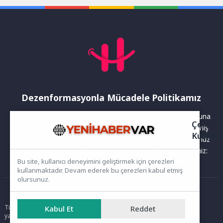
Dezenformasyonla Mücadele Politikamız
Yayınlanan haberler doğruluk ilkesi gözetilerek hazırlanır. Buna
Çerez
rağmen bazı içeriklerde eksik, hatalı veya güncelliğini yitirmiş
Kullanı
bilgiler bulunabilir.Yanlış veya yanıltıcı olduğunu düşündüğünüz
haberleri aşağıdaki iletişim kanallarından bize bildirebilirsiniz:
Bu site, kullanıcı deneyimini geliştirmek için çerezleri
kullanmaktadır. Devam ederek bu çerezleri kabul etmiş
olursunuz.
Ana Sayfa
Tüm hakları saklıdır. Sitede yer alan içerikler izinsiz kopyalanamaz,
Kabul Et
Reddet
yayımlanamaz ve kullanılamaz.