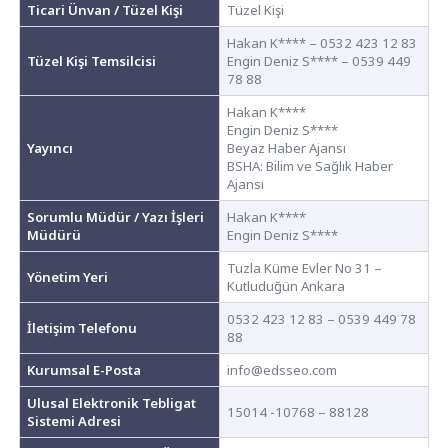
Ticari Ünvan / Tüzel Kişi
Tüzel Kişi
Hakan K**** – 0532 423 12 83
Tüzel Kişi Temsilcisi
Engin Deniz S**** – 0539 449
78 88
Hakan K****
Engin Deniz S****
Yayıncı
Beyaz Haber Ajansı
BSHA: Bilim ve Sağlık Haber
Ajansı
Sorumlu Müdür / Yazı İşleri
Hakan K****
Müdürü
Engin Deniz S****
Tuzla Küme Evler No 31 –
Yönetim Yeri
Kutluduğün Ankara
0532 423 12 83 – 0539 449 78
İletişim Telefonu
88
Kurumsal E-Posta
info@edsseo.com
Ulusal Elektronik Tebligat
15014 -10768 – 88128
Sistemi Adresi