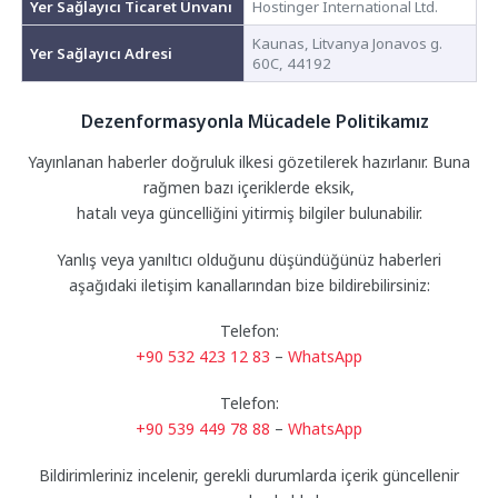
Yer Sağlayıcı Ticaret Ünvanı
Hostinger International Ltd.
Kaunas, Litvanya Jonavos g.
Yer Sağlayıcı Adresi
60C, 44192
Dezenformasyonla Mücadele Politikamız
Yayınlanan haberler doğruluk ilkesi gözetilerek hazırlanır. Buna
rağmen bazı içeriklerde eksik,
hatalı veya güncelliğini yitirmiş bilgiler bulunabilir.
Yanlış veya yanıltıcı olduğunu düşündüğünüz haberleri
aşağıdaki iletişim kanallarından bize bildirebilirsiniz:
Telefon:
+90 532 423 12 83
–
WhatsApp
Telefon:
+90 539 449 78 88
–
WhatsApp
Bildirimleriniz incelenir, gerekli durumlarda içerik güncellenir