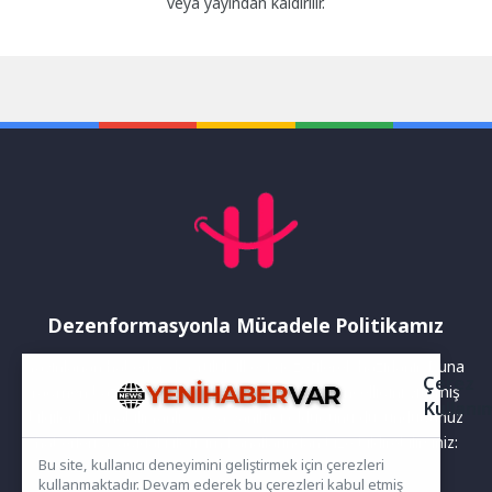
veya yayından kaldırılır.
Dezenformasyonla Mücadele Politikamız
Yayınlanan haberler doğruluk ilkesi gözetilerek hazırlanır. Buna
Çerez
rağmen bazı içeriklerde eksik, hatalı veya güncelliğini yitirmiş
Kullanı
bilgiler bulunabilir.Yanlış veya yanıltıcı olduğunu düşündüğünüz
haberleri aşağıdaki iletişim kanallarından bize bildirebilirsiniz:
Bu site, kullanıcı deneyimini geliştirmek için çerezleri
kullanmaktadır. Devam ederek bu çerezleri kabul etmiş