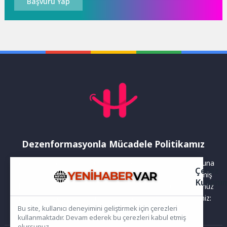
Başvuru Yap
Dezenformasyonla Mücadele Politikamız
Yayınlanan haberler doğruluk ilkesi gözetilerek hazırlanır. Buna
Çerez
rağmen bazı içeriklerde eksik, hatalı veya güncelliğini yitirmiş
Kullanı
bilgiler bulunabilir.Yanlış veya yanıltıcı olduğunu düşündüğünüz
haberleri aşağıdaki iletişim kanallarından bize bildirebilirsiniz:
Bu site, kullanıcı deneyimini geliştirmek için çerezleri
kullanmaktadır. Devam ederek bu çerezleri kabul etmiş
olursunuz.