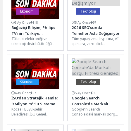
Ekonomi
Teknoloji
3 Ay Önce
118
5 Ay Önce
97
Boğaziçi Bilişim, Philips
2026 SEO’sunda
TV’nin Türkiye
Temeller Asla Değişmiyor
Tüketici elektroniği ve
Tüm yapay zeka hype’ına, AI
Yolculuğunda Daha
teknoloji distribütörlüğü
ajanlara, zero-click
Güçlü Rol Üstleniyor
alanında faaliyet gösteren
aramalara ve Generative
Boğaziçi Bilişim ve Dağıtım
Engine Optimization’a
A.Ş., TP Vision...
rağmen 2026 yılında...
Gündem
Teknoloji
4 Ay Önce
97
5 Ay Önce
95
İSU’dan Stratejik Hamle:
Google Search
9 Milyon m³ Su Sisteme
Console’da Markalı
Kocaeli Büyükşehir
Google’ın Search
Kazandırılıyor
Sorgu Filtresi Genişledi
Belediyesi İSU Genel
Console’daki markalı sorgu
Müdürlüğü, kuraklıkla
filtresi daha fazla uygun
mücadelede proaktif su
siteye açıldı. Yeni filtre, SEO
yönetimi vizyonu
ekiplerinin...