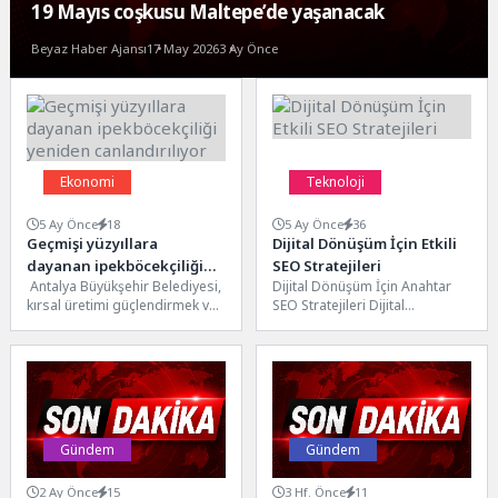
19 Mayıs coşkusu Maltepe’de yaşanacak
Beyaz Haber Ajansı
17 May 2026
3 Ay Önce
Ekonomi
Teknoloji
5 Ay Önce
18
5 Ay Önce
36
Geçmişi yüzyıllara
Dijital Dönüşüm İçin Etkili
dayanan ipekböcekçiliği
SEO Stratejileri
Antalya Büyükşehir Belediyesi,
Dijital Dönüşüm İçin Anahtar
yeniden canlandırılıyor
kırsal üretimi güçlendirmek ve
SEO Stratejileri Dijital
unutulmaya yüz tutan
dönüşüm, işletmelerin
geleneksel üretim alanlarını
rekabetçi kalabilmesi ve
yeniden canlandırmak...
büyümesi için önemli...
Gündem
Gündem
2 Ay Önce
15
3 Hf. Önce
11