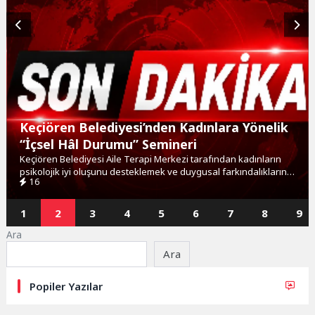
Keçiören Belediyesi’nden Kadınlara Yönelik
“İçsel Hâl Durumu” Semineri
Keçiören Belediyesi Aile Terapi Merkezi tarafından kadınların
psikolojik iyi oluşunu desteklemek ve duygusal farkındalıklarını
16
artırmak amacıyla "İçsel Hâl Durumu" başlıklı...
1
2
3
4
5
6
7
8
9
Ara
Ara
Popiler Yazılar