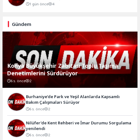
1 gün önce
4
Gündem
Konya Büyükşehir Zabıtası Toplu Taşıma
Denetimlerini Sürdürüyor
6 s. önce
2
Burhaniye’de Park ve Yeşil Alanlarda Kapsamlı
Bakım Çalışmaları Sürüyor
6 s. önce
2
Nilüfer’de Kent Rehberi ve İmar Durumu Sorgulama
yenilendi
6 s. önce
2