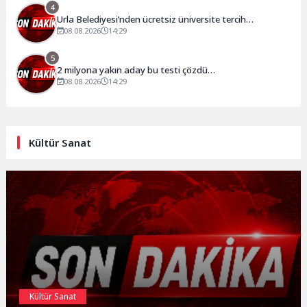
4
Urla Belediyesi’nden ücretsiz üniversite tercih
danışmanlığı
08.08.2026
14:29
5
2 milyona yakın aday bu testi çözdü…
08.08.2026
14:29
Kültür Sanat
Kültür Sanat