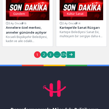
Gündem
Kültür Sanat
3 Ay Önce
16
2 Ay Önce
14
Annelere özel merkez,
Kartepe’de Sanat Rüzgarı
Kartepe Belediyesi Sanat Evi,
anneler gününde açılıyor
muhteşem bir sergiye daha ev
Kocaeli Büyükşehir Belediyesi,
sahipliği yapıyor. Sanat
kadın ve aile odaklı
Eğitmeni Ebru Baran...
hizmetlerine bir yenisini daha
ekliyor. Bu kapsamda Anne...
1
2
3
…
574