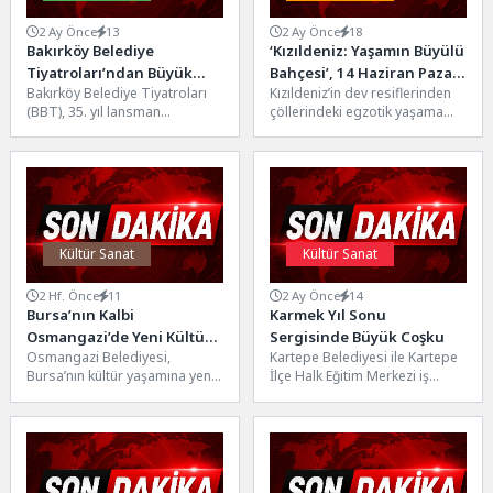
2 Ay Önce
13
2 Ay Önce
18
Bakırköy Belediye
‘Kızıldeniz: Yaşamın Büyülü
Tiyatroları’ndan Büyük
Bahçesi’, 14 Haziran Pazar
Bakırköy Belediye Tiyatroları
Kızıldeniz’in dev resiflerinden
Başarı
Saat 20.00’de National
(BBT), 35. yıl lansman
çöllerindeki egzotik yaşama
Geographic WILD
toplantısında hem geride kalan
kadar bu doğa harikasını
Ekranlarında İzleyicilerle
sezonun gurur tablosunu
keşfederken binlerce balık türü,
Buluşuyor!
hem...
dugonglar...
Kültür Sanat
Kültür Sanat
2 Hf. Önce
11
2 Ay Önce
14
Bursa’nın Kalbi
Karmek Yıl Sonu
Osmangazi’de Yeni Kültür
Sergisinde Büyük Coşku
Osmangazi Belediyesi,
Kartepe Belediyesi ile Kartepe
Hazinesi
Bursa’nın kültür yaşamına yeni
İlçe Halk Eğitim Merkezi iş
ve kalıcı bir değer daha
birliğinde hayata geçirilen
kazandırıyor. Hisar
Kartepe Meslek Edindirme...
Arkeopark’ta hayata...