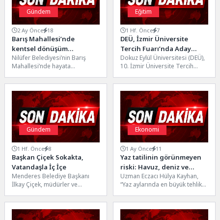
Gündem
Eğitim
2 Ay Önce
18
1 Hf. Önce
7
Barış Mahallesi’nde
DEÜ, İzmir Üniversite
kentsel dönüşüm
Tercih Fuarı’nda Aday
Nilüfer Belediyesi’nin Barış
Dokuz Eylül Üniversitesi (DEÜ),
görüşmeleri başladı
Öğrencilerle Buluştu
Mahallesi’nde hayata
10. İzmir Üniversite Tercih
geçireceği kentsel dönüşüm
Fuarı'nda aday öğrenciler ve
projesi için hak sahipleriyle
aileleriyle buluşarak
görüşmeler başladı.Nilüfer
üniversitenin...
Belediye...
Gündem
Ekonomi
1 Hf. Önce
8
1 Ay Önce
11
Başkan Çiçek Sokakta,
Yaz tatilinin görünmeyen
Vatandaşla İç İçe
riski: Havuz, deniz ve
Menderes Belediye Başkanı
Uzman Eczacı Hülya Kayhan,
klimalar
İlkay Çiçek, müdürler ve
“Yaz aylarında en büyük tehlike
sorumlu personeli yanına
güneş değil, fark edilmeyen
alarak sahaya çıktı.
hijyen riskleri....
Vatandaşlarla sohbet...