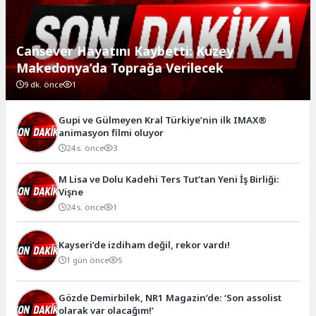
Cansever Hayatını Kaybetti: Kuzey
Makedonya’da Toprağa Verilecek
9 dk. önce
1
Gupi ve Gülmeyen Kral Türkiye’nin ilk IMAX®
animasyon filmi oluyor
24 s. önce
3
M Lisa ve Dolu Kadehi Ters Tut’tan Yeni İş Birliği:
Vişne
24 s. önce
1
Kayseri’de izdiham değil, rekor vardı!
1 gün önce
5
Gözde Demirbilek, NR1 Magazin’de: ‘Son assolist
olarak var olacağım!’