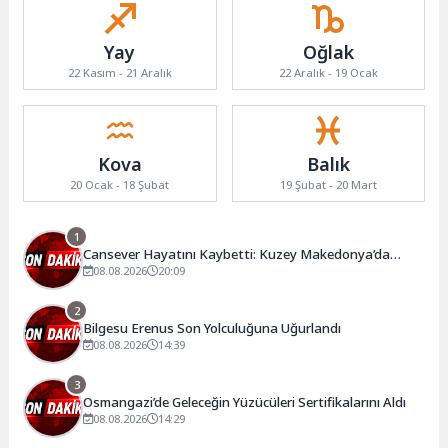
Yay
Oğlak
22 Kasım - 21 Aralık
22 Aralık - 19 Ocak
Kova
Balık
20 Ocak - 18 Şubat
19 Şubat - 20 Mart
1
Cansever Hayatını Kaybetti: Kuzey Makedonya’da
Toprağa Verilecek
08.08.2026
20:09
2
Bilgesu Erenus Son Yolculuğuna Uğurlandı
08.08.2026
14:39
3
Osmangazi’de Geleceğin Yüzücüleri Sertifikalarını Aldı
08.08.2026
14:29