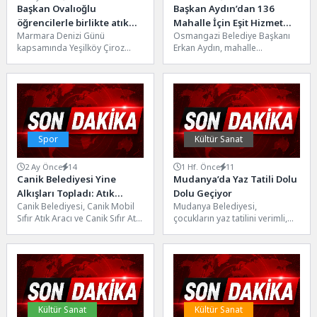
Başkan Ovalıoğlu
Başkan Aydın’dan 136
öğrencilerle birlikte atık
Mahalle İçin Eşit Hizmet
Marmara Denizi Günü
Osmangazi Belediye Başkanı
topladı
Vurgusu
kapsamında Yeşilköy Çiroz
Erkan Aydın, mahalle
Sahili’nde düzenlenen “Deniz
buluşmalarına bir yenisini daha
Dibi ve Kıyı Temizliği”
ekleyerek Demirtaş
etkinliğinde, Bakırköy...
Mahallesi’nde düzenlenen
kahvaltı...
Spor
Kültür Sanat
2 Ay Önce
14
1 Hf. Önce
11
Canik Belediyesi Yine
Mudanya’da Yaz Tatili Dolu
Alkışları Topladı: Atık
Dolu Geçiyor
Canik Belediyesi, Canik Mobil
Mudanya Belediyesi,
Getirene Milli Takım
Sıfır Atık Aracı ve Canik Sıfır Atık
çocukların yaz tatilini verimli,
Forması Hediye
Marketi'ne 3 kilogram geri...
eğlenceli ve gelişimlerine katkı
sağlayacak etkinliklerle
değerlendirmeleri amacıyla
düzenlediği...
Kültür Sanat
Kültür Sanat