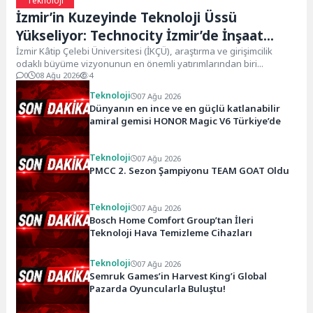
Teknoloji
İzmir’in Kuzeyinde Teknoloji Üssü
Yükseliyor: Technocity İzmir’de İnşaat
Süreci Başladı
İzmir Kâtip Çelebi Üniversitesi (İKÇÜ), araştırma ve girişimcilik
odaklı büyüme vizyonunun en önemli yatırımlarından biri...
0
08 Ağu 2026
4
Teknoloji
07 Ağu 2026
Dünyanın en ince ve en güçlü katlanabilir
amiral gemisi HONOR Magic V6 Türkiye’de
Teknoloji
07 Ağu 2026
PMCC 2. Sezon Şampiyonu TEAM GOAT Oldu
Teknoloji
07 Ağu 2026
Bosch Home Comfort Group’tan İleri
Teknoloji Hava Temizleme Cihazları
Teknoloji
07 Ağu 2026
Semruk Games’in Harvest King’i Global
Pazarda Oyuncularla Buluştu!