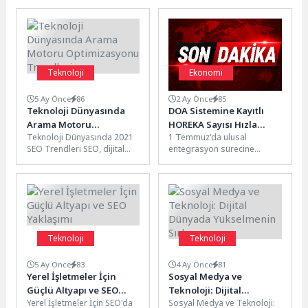
Sendikasyon Kredisi
başladı
doları tutarındaki
1 Takım: Varol...
sürdürülebilirlik temalı
sendikasyon...
Teknoloji
Ekonomi
5 Ay Önce
86
2 Ay Önce
85
Teknoloji Dünyasında
DOA Sistemine Kayıtlı
Arama Motoru
HOREKA Sayısı Hızla
Teknoloji Dünyasında 2021
1 Temmuz'da ulusal
Optimizasyonu Trendleri
Artıyor
SEO Trendleri SEO, dijital
entegrasyon sürecine
dünyada var olmanın ve
geçecek Depozitosu Olan
rekabetçi olmanın temel
Ambalajlar (DOA)
unsurlarından...
Sisteminde HOREKA (otel,
restoran ve...
Teknoloji
Teknoloji
5 Ay Önce
83
4 Ay Önce
81
Yerel İşletmeler İçin
Sosyal Medya ve
Güçlü Altyapı ve SEO
Teknoloji: Dijital
Yerel İşletmeler İçin SEO'da
Sosyal Medya ve Teknoloji:
Yaklaşımı
Dünyada Yükselmenin