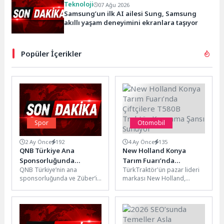
Teknoloji
07 Ağu 2026
Samsung’un ilk AI ailesi Sung, Samsung
akıllı yaşam deneyimini ekranlara taşıyor
Popüler İçerikler
Spor
Otomobil
2 Ay Önce
192
4 Ay Önce
135
QNB Türkiye Ana
New Holland Konya
Sponsorluğunda
Tarım Fuarı’nda
QNB Türkiye’nin ana
TürkTraktör'ün pazar lideri
Düzenlenen Tennis
Çiftçilere T580B Traktör
sponsorluğunda ve Züber’in
markası New Holland,
Istanbul Open 2026 İş
Kazanma Şansı Sunuyor
co-sponsorluğunda
traktör modelleri, tarımsal
Dünyasını Kortlarda
düzenlenen Tennis Istanbul
ekipmanları ve hassas tarım
Buluşturdu
Open 2026, iş dünyasının
teknolojilerinden oluşan...
önde...