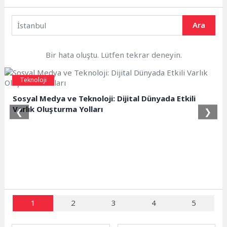
Ara
Bir hata oluştu. Lütfen tekrar deneyin.
Teknoloji
Sosyal Medya ve Teknoloji: Dijital Dünyada Etkili
Varlık Oluşturma Yolları
❮
❯
1
2
3
4
5