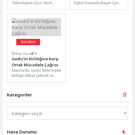
Teknolojinin Gücü Yerel
Dijital Dünyada Başarı İçin
Sırları
işletmelerin online varlığını
İpuçları Sosyal medya ve
güçlendirmek ve hedef
teknoloji günümüzde dijital...
kitlelerine daha...
Gündem
4 Ay Önce
79
Gediz’in Kirliliğine Karşı
Ortak Mücadele Çağrısı
Manisa’da, Gediz Nehri’ndeki
kirliliğe dikkat çekmek ve
çözüm yolları üretmek
amacıyla kapsamlı bir
etkinlik düzenlendi....
Kategoriler
Hava Durumu