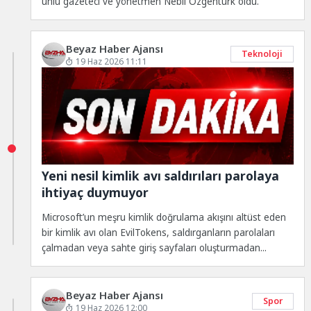
ünlü gazeteci ve yönetmen Nebil Özgentürk oldu.
Beyaz Haber Ajansı
Teknoloji
19 Haz 2026 11:11
Yeni nesil kimlik avı saldırıları parolaya
ihtiyaç duymuyor
Microsoft’un meşru kimlik doğrulama akışını altüst eden
bir kimlik avı olan EvilTokens, saldırganların parolaları
çalmadan veya sahte giriş sayfaları oluşturmadan...
Beyaz Haber Ajansı
Spor
19 Haz 2026 12:00