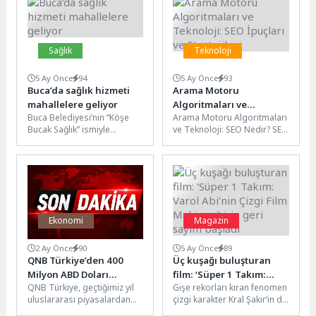
doğrultusunda hayata
geçirdiği...
Sağlık
Teknoloji
5 Ay Önce
94
5 Ay Önce
93
Buca’da sağlık hizmeti
Arama Motoru
mahallelere geliyor
Algoritmaları ve
Buca Belediyesi’nin “Köşe
Arama Motoru Algoritmaları
Teknoloji: SEO İpuçları
Bucak Sağlık” ismiyle
ve Teknoloji: SEO Nedir? SEO
ve Stratejileri
başlattığı sağlık seferberliği
(Search Engine
tüm hızıyla devam ediyor.
Optimization), web
Çalışmayı Buca’nın...
sitelerinin arama
motorlarında...
Ekonomi
Magazin
2 Ay Önce
90
5 Ay Önce
89
QNB Türkiye’den 400
Üç kuşağı buluşturan
Milyon ABD Doları
film: ‘Süper 1 Takım:
QNB Türkiye, geçtiğimiz yıl
Gişe rekorları kıran fenomen
Tutarında
Varol Abi’nin Çizgi Film
uluslararası piyasalardan
çizgi karakter Kral Şakir’in de
Sürdürülebilirlik Temalı
Makinesi’ için geri sayım
sağladığı 200 milyon ABD
aralarında bulunduğu ‘Süper