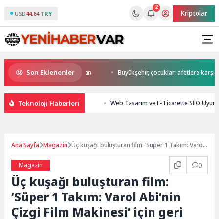
2
Kriptolar
USD
44.64 TRY
Son Eklenenler
 start Başkan Büyükakın’dan
Büyükşehir, çocukları afetlere karşı bilinç
Teknoloji Haberleri
Web Tasarım ve E-Ticarette SEO Uyum
Ana Sayfa
Magazin
Üç kuşağı buluşturan film: ‘Süper 1 Takım: Varol
Abi’nin Çizgi Film Makinesi’ için geri sayım
başladı
Magazin
0
Üç kuşağı buluşturan film:
‘Süper 1 Takım: Varol Abi’nin
Çizgi Film Makinesi’ için geri