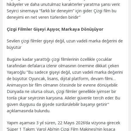
hikâyeler ve daha unutulmaz karakterler yaratma şansı verir.
Seyirci sinemaya “farklı bir deneyim” için gider. Çizgi film bu
deneyimi en net veren türlerden biridir”
Çizgi Filmler Gişeyi Aşıyor, Markaya Dönüşüyor
Sevilen çizgi filmler gişeyi değil, uzun vadeli marka değerini de
büyütür
Bugüne kadar yarattığı çizgi filmlerinin özellikle çocuklar
tarafından defalarca izlenir olmasının önemine dikkat çeken
Yaşaroğlu “Bu sadece gişeyi değil, uzun vadeli marka değerini
de büyütür. Oyuncak, lisans, dijital platform, devam filmi…
Animasyon bir film olmanın ötesinde bir evrene dönüşebilir.
Dünyada ne olursa olsun, çizgi filmler genellikle iyimser bir
tonla çıkar seyircinin karşısına. Aileler güvenle tercih eder. Bu
güven duygusu da gişede sürdürülebilir başarıyı getirir”
açıklamasında bulundu.
Yapım aşaması 3 yıl süren, 22 Mayıs 2026’da vizyona girecek
‘Süper 1 Takım: Varol Abi’nin Çizgi Film Makinesi’nin kısaca