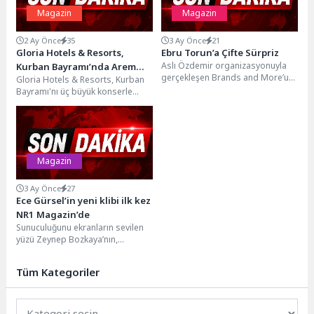
Magazin
Magazin
2 Ay Önce
35
3 Ay Önce
21
Gloria Hotels & Resorts,
Ebru Torun’a Çifte Sürpriz
Aslı Özdemir organizasyonuyla
Kurban Bayramı’nda Arem
gerçekleşen Brands and More’un
Gloria Hotels & Resorts, Kurban
Arman, Alya ve Emre Altuğ’u
düzenlediği Hawaii Tropical
Bayramı'nı üç büyük konserle
Ağırladı
Alışveriş Şenliği, renkli anlara ve...
taçlandırdı. 27–29 Mayıs tarihleri
arasında G-Venture...
Magazin
3 Ay Önce
27
Ece Gürsel’in yeni klibi ilk kez
NR1 Magazin’de
Sunuculuğunu ekranların sevilen
yüzü Zeynep Bozkaya’nın,
yapımcılığını deneyimli isim Suat
Yanç’ın üstlendiği sezonun iddialı
Tüm Kategoriler
magazin...