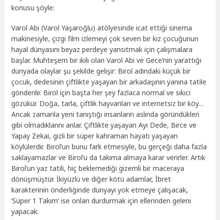
konusu şöyle:
Varol Abi (Varol Yaşaroğlu) atölyesinde icat ettiği sinema
makinesiyle, çizgi film izlemeyi çok seven bir kız çocuğunun
hayal dünyasını beyaz perdeye yansıtmak için çalışmalara
başlar. Muhteşem bir ikili olan Varol Abi ve Gece’nin yarattığı
dünyada olaylar şu şekilde gelişir: Birol adındaki küçük bir
çocuk, dedesinin çiftlikte yaşayan bir arkadaşının yanına tatile
gönderilir. Birol için başta her şey fazlaca normal ve sıkıcı
gözükür. Doğa, tarla, çiftlik hayvanları ve internetsiz bir köy…
Ancak zamanla yeni tanıştığı insanların aslında göründükleri
gibi olmadıklarını anlar. Çiftlikte yaşayan Ayı Dede, Birce ve
Yapay Zekai, gizli bir süper kahraman hayatı yaşayan
köylülerdir. Birol’un bunu fark etmesiyle, bu gerçeği daha fazla
saklayamazlar ve Birol’u da takıma almaya karar verirler. Artık
Birol’un yaz tatili, hiç beklemediği gizemli bir maceraya
dönüşmüştür. İkiyüzlü ve diğer kötü adamlar, İbret
karakterinin önderliğinde dünyayı yok etmeye çalışacak,
‘Süper 1 Takım’ ise onları durdurmak için ellerinden geleni
yapacak.