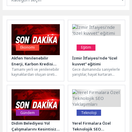
Ekonomi
Eğitim
Akfen Yenilenebilir
İzmir İtfaiyesi’nde “özel
Enerji, Karbon Kredisi
kuvvet” eğitimi
Tamamı yerli ve yenilenebilir
Gece dumanında saniyelerle
Alanındaki Öncü
kaynaklardan oluşan üretim
yarıştılar, hayat kurtaran
Yaklaşımıyla Türkiye’de
portföyüyle faaliyetlerini
refleksler kazandılar. İzmir
Sektöre Yön Veren
sürdüren Akfen Yenilenebilir
İtfaiyesi’nin “Head Fire
Şirketlerden Biri Oldu
Enerji, karbon
Project” eğitimiyle ekipler,...
piyasalarında...
Gündem
Teknoloji
Didim Belediyesi Yol
Yerel Firmalara Özel
Çalışmalarını Kesintisiz
Teknolojik SEO