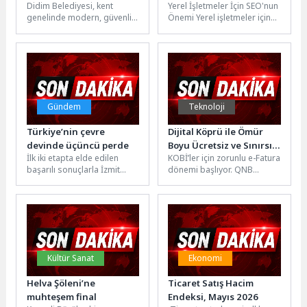
Didim Belediyesi, kent
Yerel İşletmeler İçin SEO'nun
Sürdürüyor
Yaklaşımları
genelinde modern, güvenli
Önemi Yerel işletmeler için
ve konforlu bir ulaşım ağı
SEO (arama motoru
yaratma hedefiyle başlattığı
optimizasyonu), dijital
üstyapı...
pazarlama stratejilerinde...
Gündem
Teknoloji
Türkiye’nin çevre
Dijital Köprü ile Ömür
devinde üçüncü perde
Boyu Ücretsiz ve Sınırsız
İlk iki etapta elde edilen
KOBİ’ler için zorunlu e-Fatura
E-Fatura
başarılı sonuçlarla İzmit
dönemi başlıyor. QNB
Körfezi’nde önemli bir
eSolutions’ın e-Dönüşüm
çevresel iyileşme sağlayan
çözümleri ile Dijital Köprü,
İzmit...
KOBİ’ler için...
Kültür Sanat
Ekonomi
Helva Şöleni’ne
Ticaret Satış Hacim
muhteşem final
Endeksi, Mayıs 2026