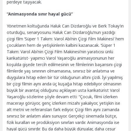
perdeye taşıyacak.
“Animasyonda sınır hayal gücü”
Yönetmen koltuğunda Haluk Can Dizdaroğlu ve Berk Tokay’ın
oturduğu, senaryosunu Haluk Can Dizdaroğlu’nun yazdığı
çizgi film ‘Süper 1 Takım: Varol Abi’nin Çizgi Film Makinesi’ hem
çocukların hem de yetişkinlerin kalbini kazanacak. ‘Süper 1
Takım: Varol Abi’nin Çizgi Film Makinesi’nin yaratıcısı ünlü
karikatürist- yapımcı Varol Yaşaroğlu animasyonunun her
koşulda gişede tercih edilmesinin ve filmlerinin başarısını çizgi
filmlerde yaş sınırının olmamasına, sınırsız bir anlatıma ve
duygulara hitap eden bir tür olduğunun altını çizdi. İyi yapılmış
bir çizgi filmin aynı anda üç kuşağa hitap edebiliyor olmasının
büyük bir avantaj olduğunu açıklayan usta karikatürist Varol
Yaşaroğlu sözlerine şöyle devam etti: “Çocuk, filmi izlerken
macerayı görüyor, genç izlerken mizahı yakalıyor, yetişkin ise
alt metni ve referansları fark ediyor. Çizgi film aynı zamanda
sınırsız bir anlatım alanı sunuyor. Gerçekçi sinemada bütçe,
fizik kuralları ve prodüksiyon sınırları vardır. Animasyonda ise
hayal gücü sınırdır. Bu da daha büyük dünyalar, daha cesur