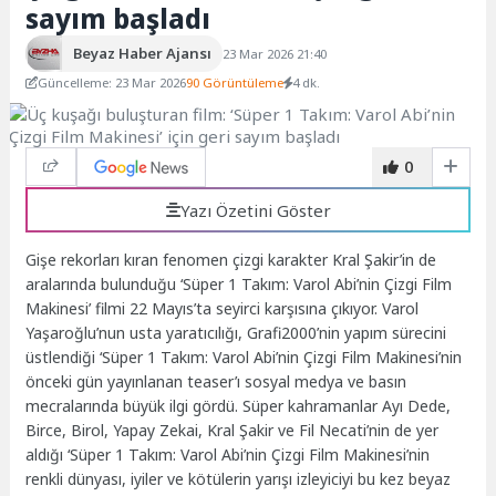
sayım başladı
Beyaz Haber Ajansı
23 Mar 2026 21:40
Güncelleme: 23 Mar 2026
90 Görüntüleme
4 dk.
0
Yazı Özetini Göster
Gişe rekorları kıran fenomen çizgi karakter Kral Şakir’in de
aralarında bulunduğu ‘Süper 1 Takım: Varol Abi’nin Çizgi Film
Makinesi’ filmi 22 Mayıs’ta seyirci karşısına çıkıyor. Varol
Yaşaroğlu’nun usta yaratıcılığı, Grafi2000’nin yapım sürecini
üstlendiği ‘Süper 1 Takım: Varol Abi’nin Çizgi Film Makinesi’nin
önceki gün yayınlanan teaser’ı sosyal medya ve basın
mecralarında büyük ilgi gördü. Süper kahramanlar Ayı Dede,
Birce, Birol, Yapay Zekai, Kral Şakir ve Fil Necati’nin de yer
aldığı ‘Süper 1 Takım: Varol Abi’nin Çizgi Film Makinesi’nin
renkli dünyası, iyiler ve kötülerin yarışı izleyiciyi bu kez beyaz