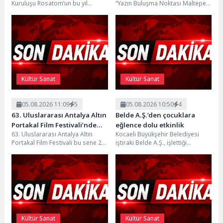
Kuruluşu Rosatom’un bu yıl
“Yazın Buluşma Noktası Maltepe”
7’ncisini düzenlediği Uluslararası
sloganıyla düzenlenen Yaz Çocuk
“Bilgi Buzkıranı” seferi, törenle...
Tiyatroları, 3 ve 4...
Kültür Sanat
Kültür Sanat
05.08.2026 11:09
5
05.08.2026 10:50
4
63. Uluslararası Antalya Altın
Belde A.Ş.’den çocuklara
Portakal Film Festivali’nde
eğlence dolu etkinlik
63. Uluslararası Antalya Altın
Kocaeli Büyükşehir Belediyesi
Ulusal Uzun Jüri Başkanı
Portakal Film Festivali bu sene 24-
iştiraki Belde A.Ş., işlettiği
Derviş Zaim!
31 Ekim 2026 tarihleri arasında...
plajlarda vatandaşların keyifli ve
güzel vakit geçirmesi için...
Kültür Sanat
Kültür Sanat