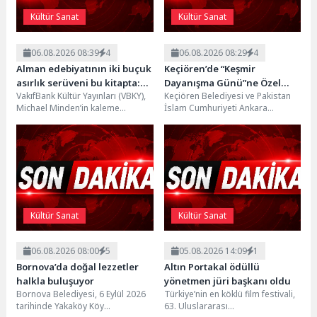
Kültür Sanat
Kültür Sanat
06.08.2026 08:39
4
06.08.2026 08:29
4
Alman edebiyatının iki buçuk
Keçiören’de “Keşmir
asırlık serüveni bu kitapta:
Dayanışma Günü”ne Özel
VakıfBank Kültür Yayınları (VBKY),
Keçiören Belediyesi ve Pakistan
“Modern Alman Edebiyatı”
Sergi Açılışı Yapıldı
Michael Minden’in kaleme
İslam Cumhuriyeti Ankara
aldığı “Modern Alman
Büyükelçiliği iş birliğiyle “Keşmir
Edebiyatı” adlı eseri okurlarla
Dayanışma Günü” kapsamında
buluşturuyor. Alman
düzenlenen...
edebiyatının...
Kültür Sanat
Kültür Sanat
06.08.2026 08:00
5
05.08.2026 14:09
1
Bornova’da doğal lezzetler
Altın Portakal ödüllü
halkla buluşuyor
yönetmen jüri başkanı oldu
Bornova Belediyesi, 6 Eylül 2026
Türkiye’nin en köklü film festivali,
tarihinde Yakaköy Köy
63. Uluslararası