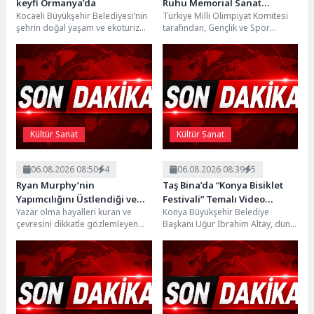
keyfi Ormanya’da
Ruhu Memorial Sanat
Kocaeli Büyükşehir Belediyesi’nin
Türkiye Milli Olimpiyat Komitesi
Galerilerinde
şehrin doğal yaşam ve ekoturizm
tarafından, Gençlik ve Spor
merkezi Ormanya’da düzenlediği
Bakanlığı, İstanbul Valiliği,
“Gece Sineması” etkinliği
İstanbul Büyükşehir Belediyesi
vatandaşlardan...
ve...
Kültür Sanat
Kültür Sanat
06.08.2026 08:50
4
06.08.2026 08:39
5
Ryan Murphy’nin
Taş Bina’da “Konya Bisiklet
Yapımcılığını Üstlendiği ve
Festivali” Temalı Video
Yazar olma hayalleri kuran ve
Konya Büyükşehir Belediye
Bret Easton Ellis’ın Çok Satan
Mapping ve Drone Gösterisi
çevresini dikkatle gözlemleyen
Başkanı Uğur İbrahim Altay, dün
Romanından Uyarlanan “The
Yapıldı
genç Bret’in gerçeklik algısı,
akşam Taş Bina’da düzenlenen
Shards”, İlk İki Bölümüyle
gizemli ve etkileyici...
Konya Bisiklet Festivali...
Şimdi Sadece Disney+’ta
Yayında!