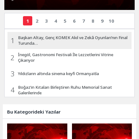
1
2
3
4
5
6
7
8
9
10
Başkan Altay, Genç KOMEK Akıl ve Zekâ Oyunları’nın Final
1
Turunda…
İnegöl, Gastronomi Festivali İle Lezzetlerini Vitrine
2
Çıkarıyor
3
Yıldızların altında sinema keyfi Ormanya’da
Boğaz’ın Kıtaları Birleştiren Ruhu Memorial Sanat
4
Galerilerinde
Ryan Murphy’nin Yapımcılığını Üstlendiği ve Bret Easton
5
Ellis’ın Çok Satan…
Bu Kategorideki Yazılar
Taş Bina’da “Konya Bisiklet Festivali” Temalı Video
6
Mapping ve Drone…
Alman edebiyatının iki buçuk asırlık serüveni bu kitapta: