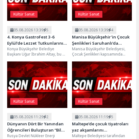
Kültür Sanat
Kültür Sanat
05.08.2026 13:39
5
05.08.2026 13:39
4
4. Konya GastroFest 3-6
Manisa Büyükşehir’in Çocuk
Eylül’de Lezzet Tutkunlarını
Şenlikleri Saruhanlı’da
Konya Büyükşehir Belediye
Manisa Büyükşehir Belediyesi,
Ağırlayacak
Yüzleri Gülümsetti
Başkanı Uğur İbrahim Altay, bu yıl
Çocuk Şenlikleri kapsamında
dördüncüsünü düzenleyecekleri
Saruhanlı’da düzenlediği
Konya Gastronomi Festivali
etkinliklerle çocukları eğlence
kapsamında...
dolu bir günle buluşturdu....
Kültür Sanat
Kültür Sanat
05.08.2026 11:29
2
05.08.2026 11:19
5
Dünyanın Dört Bir Yanından
Maltepe’de çocuk tiyatroları
Öğrencileri Buluşturan “Bilgi
yaz akşamlarını
Rusya Devlet Nükleer Enerji
Maltepe Belediyesi tarafından
Buzkıranı” Seferi Başladı
renklendiriyor