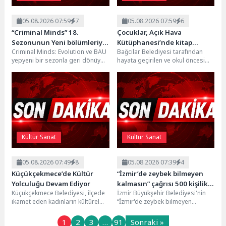
05.08.2026 07:59
7
05.08.2026 07:59
6
“Criminal Minds” 18.
Çocuklar, Açık Hava
Sezonunun Yeni bölümleriyle
Kütüphanesi’nde kitap
Criminal Minds: Evolution ve BAU
Bağcılar Belediyesi tarafından
Ağustos Ayı Boyunca
okuma alışkanlığı
yepyeni bir sezonla geri dönüyor.
hayata geçirilen ve okul öncesi
Perşembe Günleri 21.30’da FX
kazanıyorlar
FBI'ın seçkin suçlu profil
çocuklar ile ilkokul birinci sınıf
Ekranlarında İzleyicilerle
uzmanları...
öğrencilerine kitap...
Buluşmaya Devam Ediyor!
Kültür Sanat
Kültür Sanat
05.08.2026 07:49
8
05.08.2026 07:39
4
Küçükçekmece’de Kültür
“İzmir’de zeybek bilmeyen
Yolculuğu Devam Ediyor
kalmasın” çağrısı 500 kişilik
Küçükçekmece Belediyesi, ilçede
İzmir Büyükşehir Belediyesi'nin
topluluğa dönüştü
ikamet eden kadınların kültürel
“İzmir'de zeybek bilmeyen
mirasa yakından tanıklık
kalmasın” çağrısıyla hayata
etmelerini sağlayan kültür sanat
geçirdiği Halk Dansları Topluluğu,
1
2
3
…
91
Sonraki »