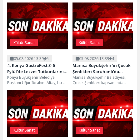
Meydanı’nda düzenleyeceği "2.
Antalya Altın Portakal Film
Geleneksel Reçel Festivali" için...
Festivali bu sene 24- 31 Ekim
2026...
Kültür Sanat
Kültür Sanat
05.08.2026 13:39
5
05.08.2026 13:39
4
4. Konya GastroFest 3-6
Manisa Büyükşehir’in Çocuk
Eylül’de Lezzet Tutkunlarını
Şenlikleri Saruhanlı’da
Konya Büyükşehir Belediye
Manisa Büyükşehir Belediyesi,
Ağırlayacak
Yüzleri Gülümsetti
Başkanı Uğur İbrahim Altay, bu yıl
Çocuk Şenlikleri kapsamında
dördüncüsünü düzenleyecekleri
Saruhanlı’da düzenlediği
Konya Gastronomi Festivali
etkinliklerle çocukları eğlence
kapsamında...
dolu bir günle buluşturdu....
Kültür Sanat
Kültür Sanat