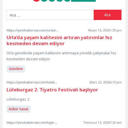
gezilerine...
yaklaşık bir...
https://yenihabervar.com/urlada-yasam-kalitesini-artiran-yatirimlar-hiz-kesmeden-devam-ediyor/
Nisan 13, 2026
1:35 pm
Urla’da yaşam kalitesini artıran yatırımlar hız
kesmeden devam ediyor
Urla genelinde yaşam kalitesini artırmaya yönelik çalışmalar hız
kesmeden devam ediyor.
Gündem
https://yenihabervar.com/luleburgaz-2-tiyatro-festivali-basliyor/
Mart 23, 2026
6:10 pm
Lüleburgaz 2. Tiyatro Festivali başlıyor
Lüleburgaz 2.
Kültür Sanat
https://yenihabervar.com/tayk-akpa-deniz-kuvvetleri-kupasi-uluslararasi-yarisinda-ilk-durak-bozcaada/
Temmuz 13, 2026
7:20 am