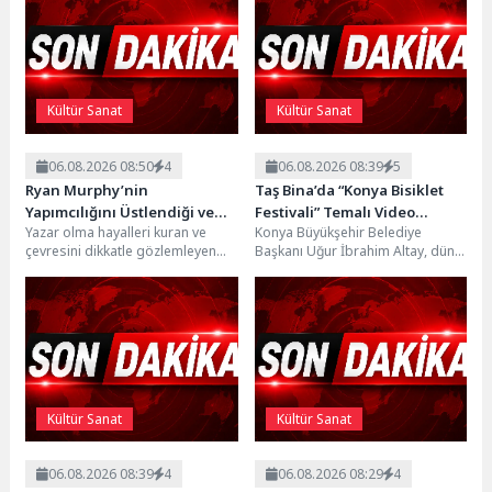
Kültür Sanat
Kültür Sanat
06.08.2026 08:50
4
06.08.2026 08:39
5
Ryan Murphy’nin
Taş Bina’da “Konya Bisiklet
Yapımcılığını Üstlendiği ve
Festivali” Temalı Video
Yazar olma hayalleri kuran ve
Konya Büyükşehir Belediye
Bret Easton Ellis’ın Çok Satan
Mapping ve Drone Gösterisi
çevresini dikkatle gözlemleyen
Başkanı Uğur İbrahim Altay, dün
Romanından Uyarlanan “The
Yapıldı
genç Bret’in gerçeklik algısı,
akşam Taş Bina’da düzenlenen
Shards”, İlk İki Bölümüyle
gizemli ve etkileyici...
Konya Bisiklet Festivali...
Şimdi Sadece Disney+’ta
Yayında!
Kültür Sanat
Kültür Sanat
06.08.2026 08:39
4
06.08.2026 08:29
4