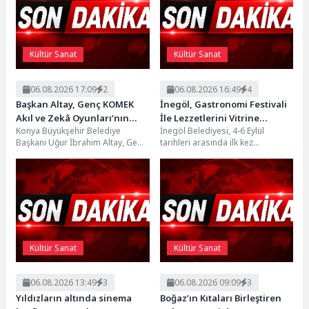
7
“Modern Alman…
Keçiören’de “Keşmir Dayanışma Günü”ne Özel Sergi Açılışı
8
Yapıldı
Kültür Sanat
Kültür Sanat
9
Bornova’da doğal lezzetler halkla buluşuyor
06.08.2026 17:09
2
06.08.2026 16:49
4
Başkan Altay, Genç KOMEK
İnegöl, Gastronomi Festivali
10
Altın Portakal ödüllü yönetmen jüri başkanı oldu
Akıl ve Zekâ Oyunları’nın
İle Lezzetlerini Vitrine
Konya Büyükşehir Belediye
İnegöl Belediyesi, 4-6 Eylül
Final Turunda Öğrencilerin
Çıkarıyor
Başkanı Uğur İbrahim Altay, Genç
tarihleri arasında ilk kez
Heyecanını Paylaştı
KOMEK Akıl ve Zekâ Oyunları
düzenlenecek “İnegöl
Yarışması Final...
Gastronomi Festivali” ile şehrin
zengin...
Kültür Sanat
Kültür Sanat
06.08.2026 13:49
3
06.08.2026 09:09
3
Yıldızların altında sinema
Boğaz’ın Kıtaları Birleştiren