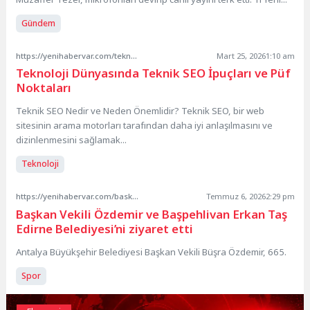
Gündem
https://yenihabervar.com/teknoloji-dunyasinda-teknik-seo-ipuclari-ve-puf-noktalari-2/
Mart 25, 2026
1:10 am
Teknoloji Dünyasında Teknik SEO İpuçları ve Püf
Noktaları
Teknik SEO Nedir ve Neden Önemlidir? Teknik SEO, bir web
sitesinin arama motorları tarafından daha iyi anlaşılmasını ve
dizinlenmesini sağlamak...
Teknoloji
https://yenihabervar.com/baskan-vekili-ozdemir-ve-baspehlivan-erkan-tas-edirne-belediyesini-ziyaret-etti/
Temmuz 6, 2026
2:29 pm
Başkan Vekili Özdemir ve Başpehlivan Erkan Taş
Edirne Belediyesi’ni ziyaret etti
Antalya Büyükşehir Belediyesi Başkan Vekili Büşra Özdemir, 665.
Spor