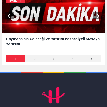
Ekonomi
❮
❯
Haymana’nın Geleceği ve Yatırım Potansiyeli Masaya
Yatırıldı
1
2
3
4
5