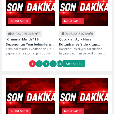
Kültür Sanat
Kültür Sanat
05.08.2026 07:59
7
05.08.2026 07:59
6
“Criminal Minds” 18.
Çocuklar, Açık Hava
Sezonunun Yeni bölümleriyle
Kütüphanesi’nde kitap
Criminal Minds: Evolution ve BAU
Bağcılar Belediyesi tarafından
Ağustos Ayı Boyunca
okuma alışkanlığı
yepyeni bir sezonla geri dönüyor.
hayata geçirilen ve okul öncesi
Perşembe Günleri 21.30’da FX
kazanıyorlar
FBI'ın seçkin suçlu profil
çocuklar ile ilkokul birinci sınıf
Ekranlarında İzleyicilerle
uzmanları...
öğrencilerine kitap...
1
2
3
…
102
Sonraki »
Buluşmaya Devam Ediyor!
Kültür Sanat
Kültür Sanat