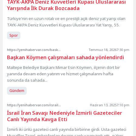
TAYK-AKPA Deniz Kuvvetleri Kupası Uluslararası
Yarışında İlk Durak Bozcaada
Türkiye'nin en uzun rotalı ve en prestijli açık deniz yat yarışı olan
TAYK-AKPA Deniz Kuvvetleri Kupası Uluslararası Yat Yarışı, 55.
Spor
https://yenihabervar.com/baskan-koymen-calismalari-sahada-yonlendirdi/
Temmuz 18, 2026
7:30 pm
Başkan Köymen çalışmaları sahada yönlendirdi
Maltepe Belediye Başkanı Mimar Esin Köymen, ilçenin dört bir
yanında devam eden yatırım ve hizmet çalışmalarını hafta
sonunda da sahada...
Gündem
https://yenihabervar.com/israil-iran-savasi-nedeniyle-izmirli-gazeteciler-canli-yayinda-kavga-etti/
Haziran 13, 2025
7:10 pm
İsrail İran Savaşı Nedeniyle İzmirli Gazeteciler
Canlı Yayında Kavga Etti
İzmirli iki ünlü gazeteci canlı yayında birbirine girdi. Usta gazeteci
Muzaffer Tezel, mikrofonları devirip canlı yayını terk etti. n Yeni...