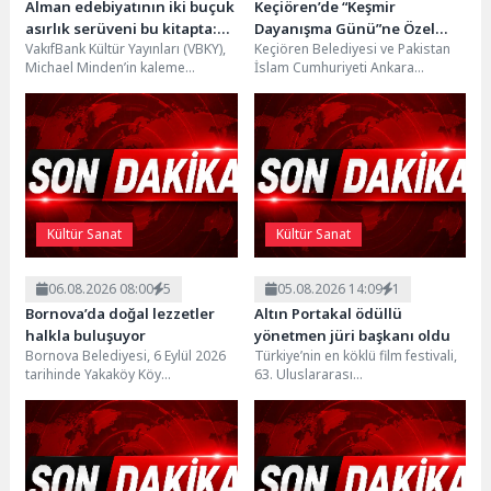
Alman edebiyatının iki buçuk
Keçiören’de “Keşmir
asırlık serüveni bu kitapta:
Dayanışma Günü”ne Özel
VakıfBank Kültür Yayınları (VBKY),
Keçiören Belediyesi ve Pakistan
“Modern Alman Edebiyatı”
Sergi Açılışı Yapıldı
Michael Minden’in kaleme
İslam Cumhuriyeti Ankara
aldığı “Modern Alman
Büyükelçiliği iş birliğiyle “Keşmir
Edebiyatı” adlı eseri okurlarla
Dayanışma Günü” kapsamında
buluşturuyor. Alman
düzenlenen...
edebiyatının...
Kültür Sanat
Kültür Sanat
06.08.2026 08:00
5
05.08.2026 14:09
1
Bornova’da doğal lezzetler
Altın Portakal ödüllü
halkla buluşuyor
yönetmen jüri başkanı oldu
Bornova Belediyesi, 6 Eylül 2026
Türkiye’nin en köklü film festivali,
tarihinde Yakaköy Köy
63. Uluslararası
Meydanı’nda düzenleyeceği "2.
Antalya Altın Portakal Film
Geleneksel Reçel Festivali" için...
Festivali bu sene 24- 31 Ekim
2026...