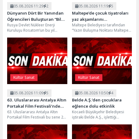
05.08.2026 11:29
2
05.08.2026 11:19
5
Dünyanın Dört Bir Yanından
Maltepe’de çocuk tiyatroları
Öğrencileri Buluşturan “Bilgi
yaz akşamlarını
Rusya Devlet Nükleer Enerji
Maltepe Belediyesi tarafından
Buzkıranı” Seferi Başladı
renklendiriyor
Kuruluşu Rosatom’un bu yıl
“Yazın Buluşma Noktası Maltepe”
7’ncisini düzenlediği Uluslararası
sloganıyla düzenlenen Yaz Çocuk
“Bilgi Buzkıranı” seferi, törenle...
Tiyatroları, 3 ve 4...
Kültür Sanat
Kültür Sanat
05.08.2026 11:09
5
05.08.2026 10:50
4
63. Uluslararası Antalya Altın
Belde A.Ş.’den çocuklara
Portakal Film Festivali’nde
eğlence dolu etkinlik
63. Uluslararası Antalya Altın
Kocaeli Büyükşehir Belediyesi
Ulusal Uzun Jüri Başkanı
Portakal Film Festivali bu sene 24-
iştiraki Belde A.Ş., işlettiği
Derviş Zaim!
31 Ekim 2026 tarihleri arasında...
plajlarda vatandaşların keyifli ve
güzel vakit geçirmesi için...