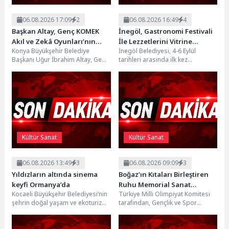
06.08.2026 17:09
2
06.08.2026 16:49
4
Başkan Altay, Genç KOMEK
İnegöl, Gastronomi Festivali
Akıl ve Zekâ Oyunları’nın
İle Lezzetlerini Vitrine
Konya Büyükşehir Belediye
İnegöl Belediyesi, 4-6 Eylül
Final Turunda Öğrencilerin
Çıkarıyor
Başkanı Uğur İbrahim Altay, Genç
tarihleri arasında ilk kez
Heyecanını Paylaştı
KOMEK Akıl ve Zekâ Oyunları
düzenlenecek “İnegöl
Yarışması Final...
Gastronomi Festivali” ile şehrin
zengin...
Kültür Sanat
Kültür Sanat
06.08.2026 13:49
3
06.08.2026 09:09
3
Yıldızların altında sinema
Boğaz’ın Kıtaları Birleştiren
keyfi Ormanya’da
Ruhu Memorial Sanat
Kocaeli Büyükşehir Belediyesi’nin
Türkiye Milli Olimpiyat Komitesi
Galerilerinde
şehrin doğal yaşam ve ekoturizm
tarafından, Gençlik ve Spor
merkezi Ormanya’da düzenlediği
Bakanlığı, İstanbul Valiliği,
“Gece Sineması” etkinliği
İstanbul Büyükşehir Belediyesi
vatandaşlardan...
ve...