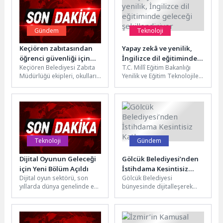
Gündem
Teknoloji
Keçiören zabıtasından
Yapay zekâ ve yenilik,
öğrenci güvenliği için
İngilizce dil eğitiminde
Keçiören Belediyesi Zabıta
T.C. Millî Eğitim Bakanlığı
yoğun mesai
geleceği şekillendiriyor
Müdürlüğü ekipleri, okulların
Yenilik ve Eğitim Teknolojileri
dağılma saatinde
Genel Müdürlüğü (YEĞİTEK)
öğrencilerin güvenliği için
ve British Council iş...
mesai yapmaya devam
ediyor....
Teknoloji
Gündem
Dijital Oyunun Geleceği
Gölcük Belediyesi’nden
için Yeni Bölüm Açıldı
İstihdama Kesintisiz
Dijital oyun sektörü, son
Gölcük Belediyesi
Katkı
yıllarda dünya genelinde en
bünyesinde dijitalleşerek
hızlı büyüyen yaratıcı
erişimi kolaylaşan İstihdam
endüstrilerden biri olarak
Ofisi, iş arayan bireyleri
öne...
firmalarla buluşturarak
istihdam oluşturmada...