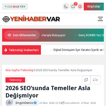
2
Kriptolar
USD
44.64 TRY
Son Eklenenler
rhan Sönmez TESAK’ta Okurlarıyla Buluşuyor
Genç KOMEK Yaz Okulu Öğr
Teknoloji Haberleri
Dijital Dönüşüm İçin Yaratıcı İçerik ve SE
Ana Sayfa
Teknoloji
2026 SEO’sunda Temeller Asla Değişmiyor
Teknoloji
0
2026 SEO’sunda Temeller Asla
Değişmiyor
EnginDeniz
23 Mar 2026 22:55
Güncelleme: 23 Mar 2026