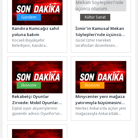
Gündem
Kültür Sanat
Kandıra Kumcağız sahil
İzmir’in Kamusal Mekan
yoluna bakım
Söyleşileri’nde üçüncü
Kocaeli Büyükşehir
Güzel İzmir Hareketi
oturum
Belediyesi, Kandıra
tarafından düzenlenen
sahillerine giden yollarda
Kamusal Mekân Söyleşileri
bakım ve onarım çalışması
serisinin üçüncü buluşması
yapıyor. Bu kapsamda
“Kentin Ritmi: Kamusal
Kumcağız...
Alanda...
Ekonomi
Ekonomi
Rekabetçi Oyunlar
Minycenter yeni mağaza
Zirvede: Mobil Oyunlar
yatırımıyla büyümesini
Dijital oyun alışverişlerinin
Merkez Ankara'da açılan yeni
%40 Pazar Payıyla
sürdürüyor
güvenilir adresi Oyunfor’un
mağazasıyla Ankara’daki
Liderliği Aldı
resmi verilerine göre oyun
mağaza sayısını 3’e çıkaran
ve oyun içi satışlar Mayıs...
Minycenter, fiziksel mağaza
yatırımlarına hız...