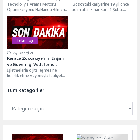
Teknolojiyle Arama Motoru
Bosch’taki kariyerine 19 yıl önce
Yükselin!
Optimizasyonu Hakkında Bilmeniz
adım atan Pınar Kurt, 1 Şubat
Gerekenler Arama motoru
2026 itibarıyla Bosch Home...
optimizasyonu (SEO), web
sitenizin arama motorları...
Teknoloji
3 Ay Önce
21
Karaca Züccaciye’nin Erişim
ve Güvenliği Vodafone
İşletmelerin dijitalleşmesine
Business’ın Bulut Çözümüyle
liderlik etme vizyonuyla faaliyet
Güçlendi
gösteren Vodafone Business,
Türkiye’nin global perakende
Tüm Kategoriler
markalarından Karaca’nın
teknoloji...