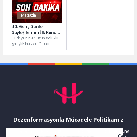
Magazin
40. Genç Günler
Söyleşilerinin İlk Konuğu
Türkiye’nin en uzun soluklu
İlker Kaleli’ydi
gençlik festivali “Hazır
mıyız?” mottosuyla
düzenlenen 40. Genç Günler
başladı. Müze...
Dezenformasyonla Mücadele Politikamız
Yayınlanan haberler doğruluk ilkesi gözetilerek hazırlanır. Buna
Çerez