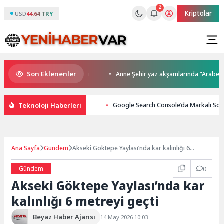
2
Kriptolar
USD
44.64 TRY
Son Eklenenler
 kupalar sahiplerini buldu
Anne Şehir yaz akşamlarında “Arabesk” rüz
Teknoloji Haberleri
Google Search Console’da Markalı Sorgu
Ana Sayfa
Gündem
Akseki Göktepe Yaylası’nda kar kalınlığı 6
metreyi geçti
Gündem
0
Akseki Göktepe Yaylası’nda kar
kalınlığı 6 metreyi geçti
Beyaz Haber Ajansı
14 May 2026 10:03