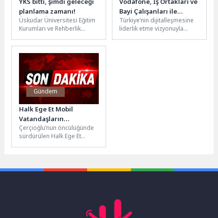
YKS bitti, şimdi geleceği
Vodafone, İş Ortakları ve
planlama zamanı!
Bayi Çalışanları ile
Üsküdar Üniversitesi Eğitim
Türkiye’nin dijitalleşmesine
KKTC’de Buluştu
Kurumları ve Rehberlik
liderlik etme vizyonuyla
Hizmetleri Yöneticisi Uzman
faaliyet gösteren Vodafone,
Psikolojik Danışman Özgür
iş ortaklarını ve mağaza
Akoğlan, 20-21 Haziran...
ekiplerini bir kez
daha Vodafone...
Gündem
Halk Ege Et Mobil
Vatandaşların
Çerçioğlu’nun öncülüğünde
Hizmetinde
sürdürülen Halk Ege Et
projesi, vatandaşların ve
üreticilerin yanında olmaya
devam ediyor.Aydın
Büyükşehir...