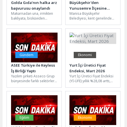
Golda Gıda’nın halka arz
Büyükşehir’den
başvurusu onaylandı
Yunusemre İlçesine
Makarnadan una, irmikten
Manisa Büyükşehir
Modern Sosyal Tesis
bakliyata, bisküviden
Belediyesi, kent genelinde
gofrete kadar geniş ürün
sosyal yaşam alanlarını
yelpazesi ile Anadolu
artırmaya yönelik
buğdayının lezzetini
yatırımlarını sürdürüyor. Bu
sofralarımıza...
kapsamda Yunusemre...
Gündem
Ekonomi
ASEE Türkiye ile Keyless
Yurt İçi Üretici Fiyat
İş Birliği Yaptı
Endeksi, Mart 2026
Yazılım şirketi Asseco Grup
Yurt İçi Üretici Fiyat Endeksi
bünyesinde farklı sektörlere
(Yİ-ÜFE) yıllık %28,08 arttı,
sunduğu çözümlerle ve 360
aylık %2,30 arttıYİ-ÜFE
derece sahtekarlık önleme
(2003=100) 2026 yılı...
üzerine...
Eğitim
Ekonomi