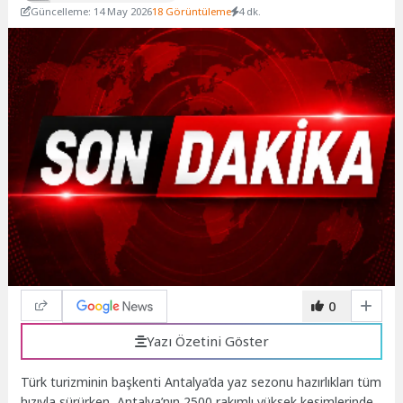
Güncelleme: 14 May 2026
18 Görüntüleme
4 dk.
0
Yazı Özetini Göster
Türk turizminin başkenti Antalya’da yaz sezonu hazırlıkları tüm
hızıyla sürürken, Antalya’nın 2500 rakımlı yüksek kesimlerinde