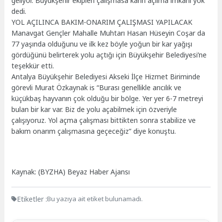
geliyor. Büyükşehir ekipleri çalışmasa karın açılma imkanı yok”
dedi.
YOL AÇILINCA BAKIM-ONARIM ÇALIŞMASI YAPILACAK
Manavgat Gençler Mahalle Muhtarı Hasan Hüseyin Coşar da
77 yaşında olduğunu ve ilk kez böyle yoğun bir kar yağışı
gördüğünü belirterek yolu açtığı için Büyükşehir Belediyesi’ne
teşekkür etti.
Antalya Büyükşehir Belediyesi Akseki İlçe Hizmet Biriminde
görevli Murat Özkaynak is “Burası genellikle arıcılık ve
küçükbaş hayvanın çok olduğu bir bölge. Yer yer 6-7 metreyi
bulan bir kar var. Biz de yolu açabilmek için özveriyle
çalışıyoruz. Yol açma çalışması bittikten sonra stabilize ve
bakım onarım çalışmasına geçeceğiz” diye konuştu.
Kaynak: (BYZHA) Beyaz Haber Ajansı
Etiketler :
Bu yazıya ait etiket bulunamadı.