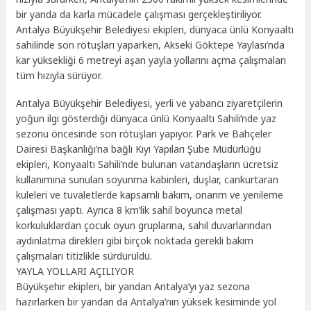
bir yanda da karla mücadele çalışması gerçekleştiriliyor.
Antalya Büyükşehir Belediyesi ekipleri, dünyaca ünlü Konyaaltı
sahilinde son rötuşları yaparken, Akseki Göktepe Yaylası’nda
kar yüksekliği 6 metreyi aşan yayla yollarını açma çalışmaları
tüm hızıyla sürüyor.
Antalya Büyükşehir Belediyesi, yerli ve yabancı ziyaretçilerin
yoğun ilgi gösterdiği dünyaca ünlü Konyaaltı Sahili’nde yaz
sezonu öncesinde son rötuşları yapıyor. Park ve Bahçeler
Dairesi Başkanlığı’na bağlı Kıyı Yapıları Şube Müdürlüğü
ekipleri, Konyaaltı Sahili’nde bulunan vatandaşların ücretsiz
kullanımına sunulan soyunma kabinleri, duşlar, cankurtaran
kuleleri ve tuvaletlerde kapsamlı bakım, onarım ve yenileme
çalışması yaptı. Ayrıca 8 km’lik sahil boyunca metal
korkuluklardan çocuk oyun gruplarına, sahil duvarlarından
aydınlatma direkleri gibi birçok noktada gerekli bakım
çalışmaları titizlikle sürdürüldü.
YAYLA YOLLARI AÇILIYOR
Büyükşehir ekipleri, bir yandan Antalya’yı yaz sezona
hazırlarken bir yandan da Antalya’nın yüksek kesiminde yol