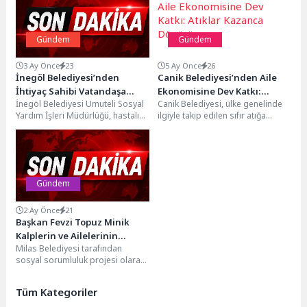
Gündem
Gündem
3 Ay Önce
23
5 Ay Önce
26
İnegöl Belediyesi’nden
Canik Belediyesi’nden Aile
İhtiyaç Sahibi Vatandaşa
Ekonomisine Dev Katkı:
İnegöl Belediyesi Umuteli Sosyal
Canik Belediyesi, ülke genelinde
Sıcak Yuva
Atıklar Kazanca Dönüşüyor
Yardım İşleri Müdürlüğü, hastalığı
ilgiyle takip edilen sıfır atığa
nedeniyle çalışamayan ve sosyal
yönelik projeleriyle hem doğa ve
güvencesi de bulunmayan...
çevre...
Gündem
2 Ay Önce
21
Başkan Fevzi Topuz Minik
Kalplerin ve Ailelerinin
Milas Belediyesi tarafından
Heyecanına Ortak Oldu
sosyal sorumluluk projesi olarak
sürdürülen ‘Hoş Geldin Bebek
Projesi’ devam ediyor. Bilinçli
Tüm Kategoriler
aileler...