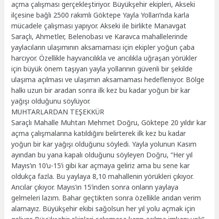
açma çalışması gerçekleştiriyor. Büyükşehir ekipleri, Akseki
ilçesine bağlı 2500 rakımlı Göktepe Yayla Yolları’nda karla
mücadele çalışması yapıyor. Akseki ile birlikte Manavgat
Saraçlı, Ahmetler, Belenobası ve Karavca mahallelerinde
yaylacıların ulaşımının aksamaması için ekipler yoğun çaba
harcıyor. Özellikle hayvancılıkla ve arıcılıkla uğraşan yörükler
için büyük önem taşıyan yayla yollarının güvenli bir şekilde
ulaşıma açılması ve ulaşımın aksamaması hedefleniyor. Bölge
halkı uzun bir aradan sonra ilk kez bu kadar yoğun bir kar
yağışı olduğunu söylüyor.
MUHTARLARDAN TEŞEKKÜR
Saraçlı Mahalle Muhtarı Mehmet Doğru, Göktepe 20 yıldır kar
açma çalışmalarına katıldığını belirterek ilk kez bu kadar
yoğun bir kar yağışı olduğunu söyledi. Yayla yolunun Kasım
ayından bu yana kapalı olduğunu söyleyen Doğru, “Her yıl
Mayıs’ın 10’u-15’i gibi kar açmaya geliriz ama bu sene kar
oldukça fazla. Bu yaylaya 8,10 mahallenin yörükleri çıkıyor.
Arıcılar çıkıyor. Mayıs’ın 15’inden sonra onların yaylaya
gelmeleri lazım. Bahar geçtikten sonra özellikle arıdan verim
alamayız. Büyükşehir ekibi sağolsun her yıl yolu açmak için