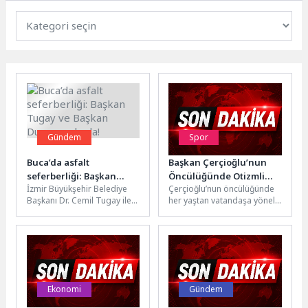
Gündem
Spor
Buca’da asfalt
Başkan Çerçioğlu’nun
seferberliği: Başkan
Öncülüğünde Otizmli
İzmir Büyükşehir Belediye
Çerçioğlu’nun öncülüğünde
Tugay ve Başkan Duman
Çocuklar Yüzmeyle
Başkanı Dr. Cemil Tugay ile
her yaştan vatandaşa yönelik
sahada!
Güçleniyor
Buca Belediye Başkanı
projelerini sürdüren Aydın
Mimar Görkem Duman,
Büyükşehir Belediyesi,
ilçede...
otizmli bireylerin gelişimine
katkı...
Ekonomi
Gündem