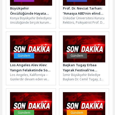
Büyükşehir
Prof. Dr. Nevzat Tarhan:
Öncülüğünde Hayata
“Amasya ABD’nin elinde
Konya Büyükşehir Belediyesi
Üsküdar Üniversitesi Kurucu
Geçecek Konya Jeopark
olsa Paris gibi turizm
öncülüğünde birçok kurum
Rektörü, Psikiyatrist Prof. Dr.
Projesi’nde Saha
merkezi olurdu”
ve kuruluşun katkılarıyla
Nevzat Tarhan’ın katılımıyla,
İncelemesi Yapıldı
hayata geçirilecek Konya
Amasya Genelgesinin
Jeopark Projesi
107’inci yıldönümünde
kapsamında;...
Amasya...
Gündem
Gündem
Los Angeles Alev Alev:
Başkan Tugay Erbaa
Yangın Felaketinde Son
Yaprak Festivali’ne
Los Angeles, Kaliforniya –
İzmir Büyükşehir Belediye
Durum
katıldı
Günlerdir devam eden ve
Başkanı Dr. Cemil Tugay, 23.
“tarihin en kötüsü” olarak
Uluslararası Geleneksel ve
nitelendirilen yangın
Kültürel Erbaa Yaprak
felaketi...
Festivali’nde...
Gündem
Gündem