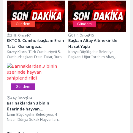
Gündem
Gündem
2 Hf. Önce
7
3 Hf. Önce
15
KKTC 5. Cumhurbaşkanı Ersin
Başkan Altay Altınekin’de
Tatar Osmangazi
Hasat Yaptı
Kuzey Kıbrıs Türk Cumhuriyeti 5.
Konya Büyükşehir Belediye
Belediyesi’nin Ev
Cumhurbaşkanı Ersin Tatar, Bursa
Başkanı Uğur İbrahim Altay,
Sahipliğinde Bursa’da
temasları kapsamında Panorama
Altınekin’de buğday hasadı yapan
1326 Bursa Fetih...
çiftçilerle bir araya gelerek,...
Gündem
4 Ay Önce
24
Barınaklardan 3 binin
üzerinde hayvan
İzmir Büyükşehir Belediyesi, 4
sahiplendirildi
Nisan Dünya Sokak Hayvanları
Günü’nde bakımevlerinde bulunan
sahipsiz hayvanların sıcak bir...