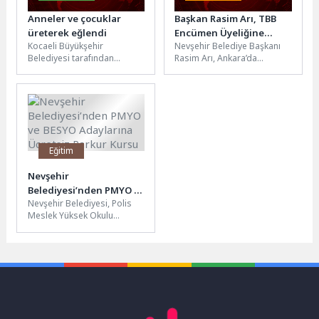
Anneler ve çocuklar
Başkan Rasim Arı, TBB
üreterek eğlendi
Encümen Üyeliğine
Kocaeli Büyükşehir
Nevşehir Belediye Başkanı
Yeniden Seçildi
Belediyesi tarafından
Rasim Arı, Ankara’da
Anneler Günü’ne özel olarak
düzenlenen Türkiye
hazırlanan Anne Şehir Yaşam
Belediyeler Birliği (TBB)
Merkezi’nin tanıtım
Meclis Toplantısı’na
programı...
katıldı. Şehrimizi ulusal...
Eğitim
Nevşehir
Belediyesi’nden PMYO ve
Nevşehir Belediyesi, Polis
BESYO Adaylarına
Meslek Yüksek Okulu
Ücretsiz Parkur Kursu
(PMYO) ve Beden Eğitimi ve
Spor Yüksek Okulu (BESYO)...