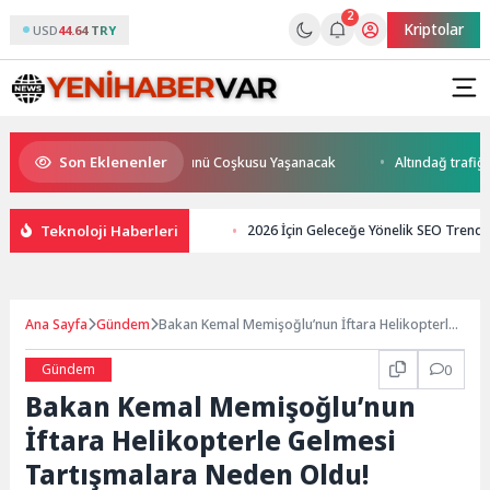
2
Kriptolar
USD
44.64 TRY
Son Eklenenler
tos Uluslararası Gençlik Günü Coşkusu Yaşanacak
Altındağ trafiğine b
Teknoloji Haberleri
2026 İçin Geleceğe Yönelik SEO Trendl
Ana Sayfa
Gündem
Bakan Kemal Memişoğlu’nun İftara Helikopterle
Gelmesi Tartışmalara Neden Oldu!
Gündem
0
Bakan Kemal Memişoğlu’nun
İftara Helikopterle Gelmesi
Tartışmalara Neden Oldu!