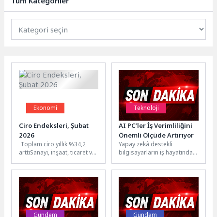
Tüm Kategoriler
Ekonomi
Teknoloji
Ciro Endeksleri, Şubat
AI PC’ler İş Verimliliğini
2026
Önemli Ölçüde Artırıyor
Toplam ciro yıllık %34,2
Yapay zekâ destekli
arttıSanayi, inşaat, ticaret ve
bilgisayarların iş hayatındaki
hizmet sektörleri
rolü her geçen gün artarken,
toplamında ciro endeksi
iki araştırma merkezi
(2021=100), 2026...
tarafından...
Gündem
Gündem