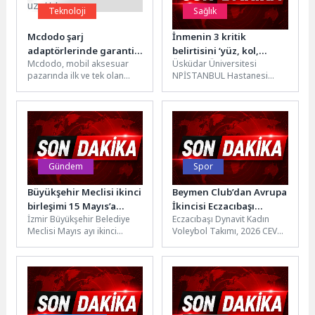
Teknoloji
Sağlık
Mcdodo şarj
İnmenin 3 kritik
adaptörlerinde garantiyi
belirtisini ‘yüz, kol,
Mcdodo, mobil aksesuar
Üsküdar Üniversitesi
5 yıla kadar uzattı!
konuşma’ şifresiyle
pazarında ilk ve tek olan
NPİSTANBUL Hastanesi
hatırlamak hayat
uzatılmış garanti modelini
Nöroloji Uzmanı Dr. Celal
kurtarır!
devreye aldı. Yeni
Şalçini, 10 Mayıs Dünya İnme
uygulamayla 2...
Farkındalık Günü...
Gündem
Spor
Büyükşehir Meclisi ikinci
Beymen Club’dan Avrupa
birleşimi 15 Mayıs’a
İkincisi Eczacıbaşı
İzmir Büyükşehir Belediye
Eczacıbaşı Dynavit Kadın
ertelendi
Dynavit’e Tebrik
Meclisi Mayıs ayı ikinci
Voleybol Takımı, 2026 CEV
olağan birleşimi, yeterli
Zeren Group Şampiyonlar
çoğunluk sağlanamadığı için
Ligi Dörtlü Finali’ni Avrupa
15 Mayıs...
ikincisi...