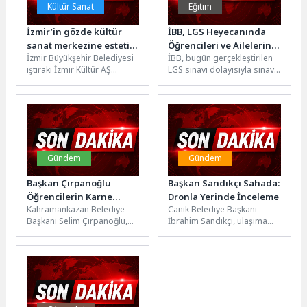
Kültür Sanat
Eğitim
İzmir’in gözde kültür
İBB, LGS Heyecanında
sanat merkezine estetik
Öğrencileri ve Ailelerini
İzmir Büyükşehir Belediyesi
İBB, bugün gerçekleştirilen
dokunuş
Yalnız Bırakmadı
iştiraki İzmir Kültür AŞ
LGS sınavı dolayısıyla sınav
tarafından Bornova Aşık
merkezleri çevresinde
Veysel Rekreasyon Alanı Açık
kurduğu ikram noktalarında
Hava...
öğrencilere ve ailelerine...
Gündem
Gündem
Başkan Çırpanoğlu
Başkan Sandıkçı Sahada:
Öğrencilerin Karne
Dronla Yerinde İnceleme
Kahramankazan Belediye
Canik Belediye Başkanı
Sevincini Paylaştı
Başkanı Selim Çırpanoğlu,
İbrahim Sandıkçı, ulaşıma
2025-2026 eğitim öğretim
yönelik yatırımlara yenilerini
yılının sona ermesi
eklemeye devam ettiklerini
dolayısıyla Hamdiye Ünlü
belirterek güvenli ve...
İlkokulu'nda...