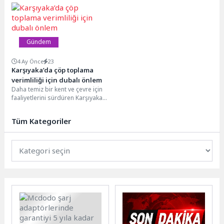
ilçe genelinde ulaşım konforunu
kapsamında düzenlediği akıl
artıracak asfalt çalışmalarına
oyunları eğitimleri, çocukları
aralıksız...
analitik düşünme, problem...
Gündem
4 Ay Önce
23
Karşıyaka’da çöp toplama
verimliliği için dubalı önlem
Daha temiz bir kent ve çevre için
faaliyetlerini sürdüren Karşıyaka
Belediyesi, yer altı çöp
konteynerlerinin...
Tüm Kategoriler