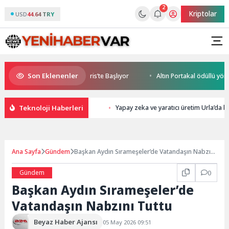
2
Kriptolar
USD
44.64 TRY
Son Eklenenler
 World Cup Heyecanı Paris’te Başlıyor
Altın Portakal ödüllü yönetmen
Teknoloji Haberleri
Yapay zeka ve yaratıcı üretim Urla’da b
Ana Sayfa
Gündem
Başkan Aydın Sırameşeler’de Vatandaşın Nabzını
Tuttu
Gündem
0
Başkan Aydın Sırameşeler’de
Vatandaşın Nabzını Tuttu
Beyaz Haber Ajansı
05 May 2026 09:51