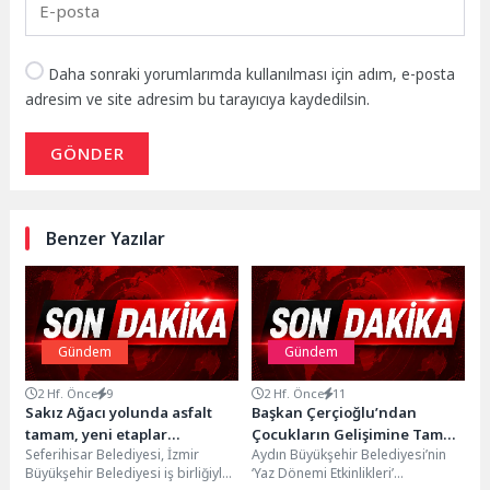
Daha sonraki yorumlarımda kullanılması için adım, e-posta
adresim ve site adresim bu tarayıcıya kaydedilsin.
GÖNDER
Benzer Yazılar
Gündem
Gündem
2 Hf. Önce
9
2 Hf. Önce
11
Sakız Ağacı yolunda asfalt
Başkan Çerçioğlu’ndan
tamam, yeni etaplar
Çocukların Gelişimine Tam
Seferihisar Belediyesi, İzmir
Aydın Büyükşehir Belediyesi’nin
planlandı
Destek
Büyükşehir Belediyesi iş birliğiyle
‘Yaz Dönemi Etkinlikleri’