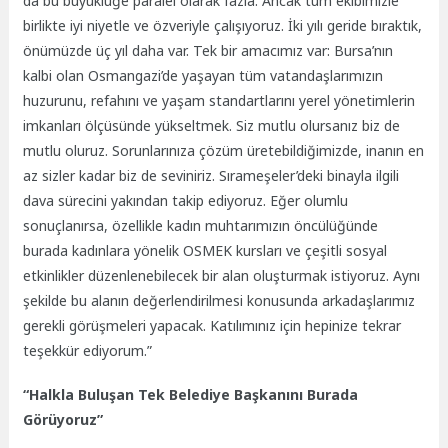
da bu büyüklüğe paralel olarak fazla. Ancak tüm ekibimizle
birlikte iyi niyetle ve özveriyle çalışıyoruz. İki yılı geride bıraktık,
önümüzde üç yıl daha var. Tek bir amacımız var: Bursa’nın
kalbi olan Osmangazi’de yaşayan tüm vatandaşlarımızın
huzurunu, refahını ve yaşam standartlarını yerel yönetimlerin
imkanları ölçüsünde yükseltmek. Siz mutlu olursanız biz de
mutlu oluruz. Sorunlarınıza çözüm üretebildiğimizde, inanın en
az sizler kadar biz de seviniriz. Sırameşeler’deki binayla ilgili
dava sürecini yakından takip ediyoruz. Eğer olumlu
sonuçlanırsa, özellikle kadın muhtarımızın öncülüğünde
burada kadınlara yönelik OSMEK kursları ve çeşitli sosyal
etkinlikler düzenlenebilecek bir alan oluşturmak istiyoruz. Aynı
şekilde bu alanın değerlendirilmesi konusunda arkadaşlarımız
gerekli görüşmeleri yapacak. Katılımınız için hepinize tekrar
teşekkür ediyorum.”
“Halkla Buluşan Tek Belediye Başkanını Burada
Görüyoruz”