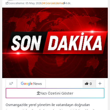
Güncelleme: 05 May 2026
24 Görüntüleme
4 dk.
0
Yazı Özetini Göster
Osmangazi’de yerel yönetim ile vatandaşın doğrudan