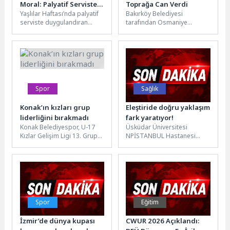
Moral: Palyatif Serviste
Toprağa Can Verdi
Yaşlılar Haftası’nda palyatif
Bakırköy Belediyesi
Duygulandıran Etkinlik
serviste duygulandıran
tarafından Osmaniye
etkinlik… İzmir’de
Mahallesi Şehit Polis
düzenlenen etkinlikte palyatif
Mustafa Yurter Parkı’nda
serviste tedavi gören
düzenlenen ağaç dikim
hastalar ziyaret...
etkinliğinde, Bakırköy...
Spor
Sağlık
Konak’ın kızları grup
Eleştiride doğru yaklaşım
liderliğini bırakmadı
fark yaratıyor!
Konak Belediyespor, U-17
Üsküdar Üniversitesi
Kızlar Gelişim Ligi 13. Grup
NPİSTANBUL Hastanesi
maçlarını liderlikle
Klinik Psikolog Sena Kalaz,
tamamladı. Takımın Milli
kişiliği ve davranışı hedef
oyuncusu Azra...
alan eleştirinin farkları...
Spor
Eğitim
İzmir’de dünya kupası
CWUR 2026 Açıklandı: