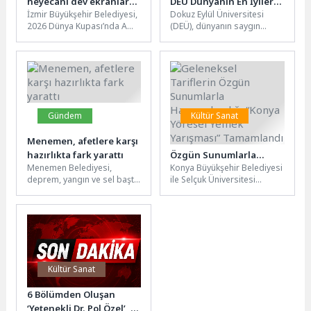
heyecanı dev ekranlarda
DEÜ Dünyanın En İyileri
İzmir Büyükşehir Belediyesi,
Dokuz Eylül Üniversitesi
yaşanacak
Arasında
2026 Dünya Kupası’nda A
(DEÜ), dünyanın saygın
Milli Takım’ın maçlarını
yükseköğretim
Bornova, Göztepe, Karşıyaka
derecelendirme
ve Buca’da...
kuruluşlarından Center for
World University Rankings
(CWUR)...
Gündem
Kültür Sanat
Menemen, afetlere karşı
Geleneksel Tariflerin
hazırlıkta fark yarattı
Özgün Sunumlarla
Menemen Belediyesi,
Konya Büyükşehir Belediyesi
Harmanlandığı “Konya
deprem, yangın ve sel başta
ile Selçuk Üniversitesi
Yöresel Yemek Yarışması”
olmak üzere her türlü afete
tarafından “Konya’nın
Tamamlandı
karşı hazırlıklarını hız...
Sofrasında Yarış Var”
mottosuyla düzenlenen ve
4...
Kültür Sanat
6 Bölümden Oluşan
‘Yetenekli Dr. Pol Özel’, 6