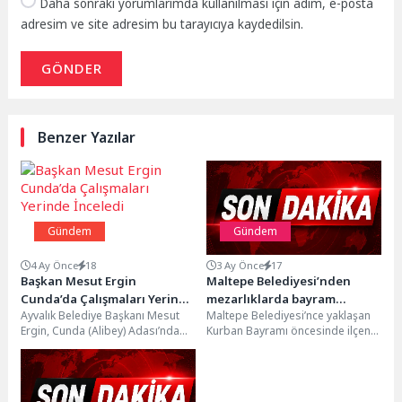
Daha sonraki yorumlarımda kullanılması için adım, e-posta
adresim ve site adresim bu tarayıcıya kaydedilsin.
GÖNDER
Benzer Yazılar
Gündem
Gündem
4 Ay Önce
18
3 Ay Önce
17
Başkan Mesut Ergin
Maltepe Belediyesi’nden
Cunda’da Çalışmaları Yerinde
mezarlıklarda bayram
Ayvalık Belediye Başkanı Mesut
Maltepe Belediyesi’nce yaklaşan
İnceledi
temizliği
Ergin, Cunda (Alibey) Adası’nda
Kurban Bayramı öncesinde ilçenin
belediye meclis üyeleri ve birim
mezarlıklarında temizlik çalışması
amirleriyle birlikte...
yapıldı.Maltepe Belediyesi
ekipleri, yaklaşan Kurban...