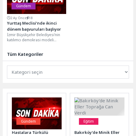
Gündem
2 Ay Önce
18
Yurttaş Meclisi’nde ikinci
dönem başvuruları başlıyor
İzmir Büyükşehir Belediyesi’nin
katılımcı demokrasi modeli
Yurttaş Meclisi’nde ikinci dönem
başvuruları 17-26 Haziran tarihleri
Tüm Kategoriler
arasında...
Gündem
Eğitim
Hastalara Türkülü
Bakırköy’de Minik Eller