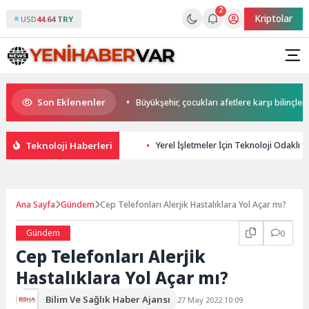
2
Kriptolar
USD
44.64 TRY
Son Eklenenler
aşkan Büyükakın’dan
Büyükşehir, çocukları afetlere karşı bilinçlendiriyo
Teknoloji Haberleri
Yerel İşletmeler İçin Teknoloji Odaklı SE
Ana Sayfa
Gündem
Cep Telefonları Alerjik Hastalıklara Yol Açar mı?
Gündem
0
Cep Telefonları Alerjik
Hastalıklara Yol Açar mı?
Bilim Ve Sağlık Haber Ajansı
27 May 2022 10:09