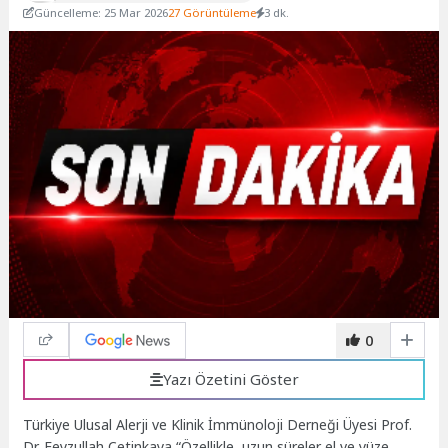
Güncelleme: 25 Mar 2026
27 Görüntüleme
3 dk.
0
Yazı Özetini Göster
Türkiye Ulusal Alerji ve Klinik İmmünoloji Derneği Üyesi Prof.
Dr. Feyzullah Çetinkaya “Özellikle, uzun süreler el ve yüze