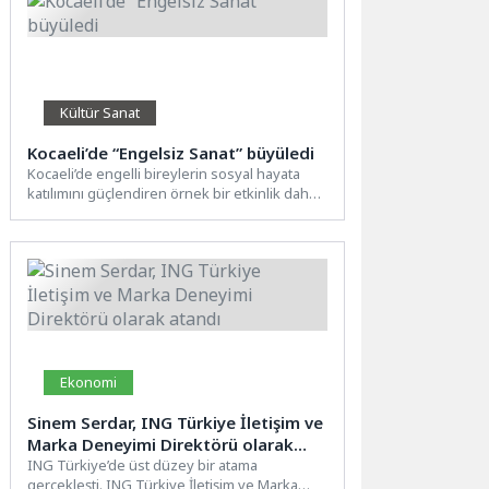
Kültür Sanat
Kocaeli’de “Engelsiz Sanat” büyüledi
Kocaeli’de engelli bireylerin sosyal hayata
katılımını güçlendiren örnek bir etkinlik daha
hayata geçirildi. Kocaeli Büyükşehir...
Ekonomi
Sinem Serdar, ING Türkiye İletişim ve
Marka Deneyimi Direktörü olarak
atandı
ING Türkiye’de üst düzey bir atama
gerçekleşti. ING Türkiye İletişim ve Marka