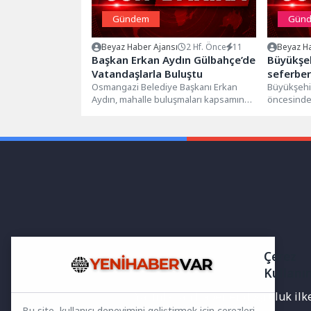
Gündem
Gün
Beyaz Haber Ajansı
2 Hf. Önce
11
Beyaz Ha
Başkan Erkan Aydın Gülbahçe’de
Büyükşe
Vatandaşlarla Buluştu
seferber
Osmangazi Belediye Başkanı Erkan
Büyükşehi
Aydın, mahalle buluşmaları kapsamında
öncesinde
Gülbahçe Mahallesi’nde vatandaşlarla
bir bayram
bir araya geldi. Kahvaltı...
başlattı. V
Çerez
Kullanı
Yayınlanan haberler doğruluk ilkes
Bu site, kullanıcı deneyimini geliştirmek için çerezleri