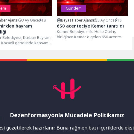
dem
Gündem
ber Ajansı
3 Ay Önce
18
Beyaz Haber Ajansı
3 Ay Önce
18
hir’den bayram
650 acenteciye Kemer tanıtıldı
liği
Kemer Belediyesi ile Hello Otel iş
birliğince Kemer'e gelen 650 acente
r Belediyesi, Kurban Bayramı
yetkilisi, forum programında otellerle...
 Kocaeli genelinde kapsamlı
a hazırlık seferberliği
atandaşların bayramı...
Dezenformasyonla Mücadele Politikamız
mı
i gözetilerek hazırlanır. Buna rağmen bazı içeriklerde eksik