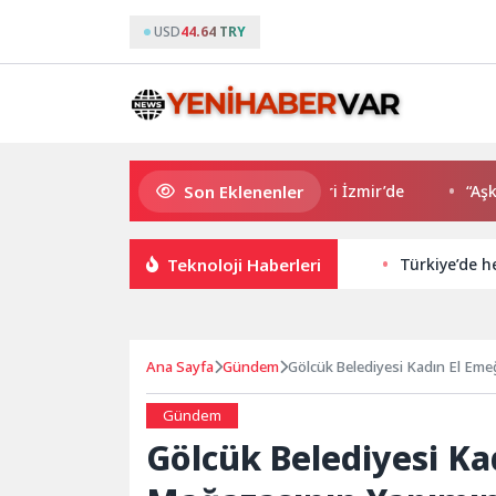
USD
44.64 TRY
Son Eklenenler
Avrupa Drama Buluşmaları gençleri İzmir’de
“Aşk Tesad
Teknoloji Haberleri
Türkiye’de h
Ana Sayfa
Gündem
Gölcük Belediyesi Kadın El Eme
Gündem
Gölcük Belediyesi Ka