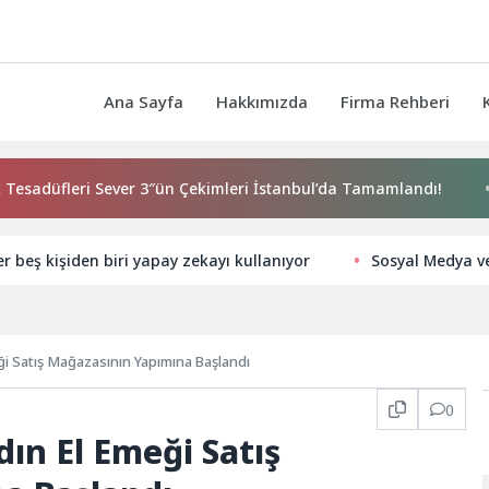
Ana Sayfa
Hakkımızda
Firma Rehberi
üfleri Sever 3″ün Çekimleri İstanbul’da Tamamlandı!
İzmir
er beş kişiden biri yapay zekayı kullanıyor
Sosyal Medya ve 
ği Satış Mağazasının Yapımına Başlandı
0
dın El Emeği Satış