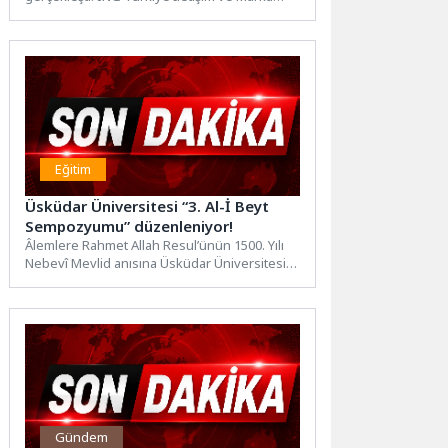
Deneyimi Direktörlüğü’ne, marka...
Eğitim
Üsküdar Üniversitesi “3. Al-İ Beyt
Sempozyumu” düzenleniyor!
Âlemlere Rahmet Allah Resul’ünün 1500. Yılı
Nebevî Mevlid anısına Üsküdar Üniversitesi
ev sahipliğinde gerçekleştirilecek olan...
Gündem