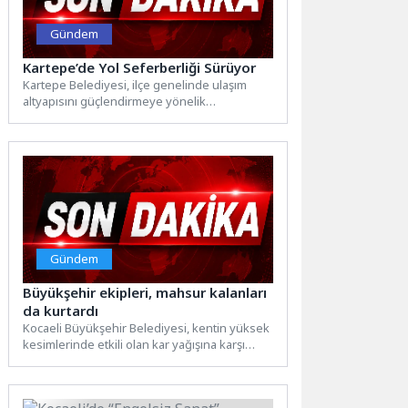
Gündem
Kartepe’de Yol Seferberliği Sürüyor
Kartepe Belediyesi, ilçe genelinde ulaşım
altyapısını güçlendirmeye yönelik
çalışmalarına aralıksız devam ediyor. Alt yapı
çalışması...
Gündem
Büyükşehir ekipleri, mahsur kalanları
da kurtardı
Kocaeli Büyükşehir Belediyesi, kentin yüksek
kesimlerinde etkili olan kar yağışına karşı
mücadelesini sürdürüyor. Bir yandan...