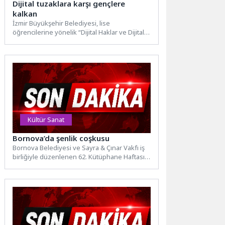
Dijital tuzaklara karşı gençlere
kalkan
İzmir Büyükşehir Belediyesi, lise
öğrencilerine yönelik “Dijital Haklar ve Dijital
Şiddet” eğitimleri başlattı. Siber zorbalıktan...
Kültür Sanat
Bornova’da şenlik coşkusu
Bornova Belediyesi ve Sayra & Çınar Vakfı iş
birliğiyle düzenlenen 62. Kütüphane Haftası
Şenliği, Atatürk Kitaplığı’nda yoğun katılımla
gerçekleşti....