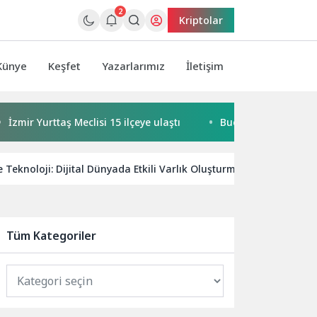
2
Kriptolar
Künye
Keşfet
Yazarlarımız
İletişim
 Yurttaş Meclisi 15 ilçeye ulaştı
Buca’da kadınlar buluşuyo
Teknoloji: Dijital Dünyada Etkili Varlık Oluşturma Yolları
Tüm Kategoriler