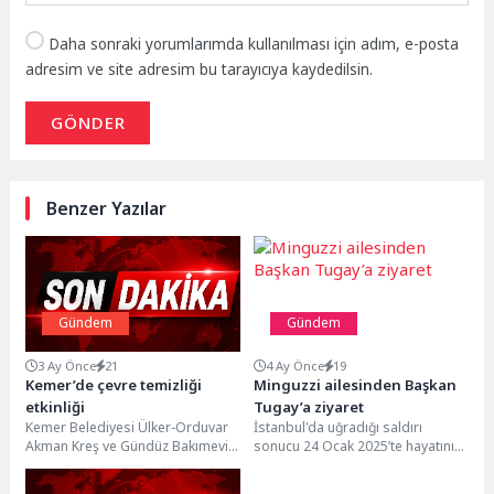
Daha sonraki yorumlarımda kullanılması için adım, e-posta
adresim ve site adresim bu tarayıcıya kaydedilsin.
GÖNDER
Benzer Yazılar
Gündem
Gündem
3 Ay Önce
21
4 Ay Önce
19
Kemer’de çevre temizliği
Minguzzi ailesinden Başkan
etkinliği
Tugay’a ziyaret
Kemer Belediyesi Ülker-Orduvar
İstanbul'da uğradığı saldırı
Akman Kreş ve Gündüz Bakımevi
sonucu 24 Ocak 2025’te hayatını
öğrencileri, çevre temizliği
kaybeden 14 yaşındaki Mattia
etkinliğine katıldı. Tarım ve
Ahmet Minguzzi'nin ailesi,...