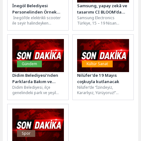
İnegöl Belediyesi
Samsung, yapay zekâ ve
Personelinden Örnek
tasarımı CI BLOOM’da
İnegöl’de elektrikli scooter
Samsung Electronics
Davranış
sanatla buluşturdu
ile seyir halindeyken
Türkiye, 15 – 19 Nisan
çantasını düşüren bir
tarihleri arasında
vatandaşın 200 bin TL’si,
sanatseverleri çağdaş sanat
belediye personelinin...
eserleriyle buluşturan CI...
Gündem
Kültür Sanat
Didim Belediyesi’nden
Nilüfer’de 19 Mayıs
Parklarda Bakım ve
coşkuyla kutlanacak
Didim Belediyesi, ilçe
Nilüfer’de “İzindeyiz,
Yenileme Çalışması
genelindeki park ve yeşil
Kararlıyız, Yürüyoruz!”
alanlarda bakım, onarım ve
sloganıyla gerçekleştirilecek
yenileme çalışmaları
19 Mayıs kutlamaları,
gerçekleştirdi. Çalışmalar...
Cumhuriyet Meydanı’ndaki
resmi törenle başlayacak.
Atatürk’ün...
Spor