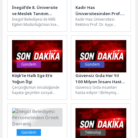
İnegöl’de 8. Üniversite
Kadir Has
ve Meslek Tanıtım
Üniversitesinden Prof.
İnegöl Belediyesi ile Milli
Kadir Has Üniversitesi
Günleri Başladı
Dr. Dikmen Gürün’e
Eğitim Müdürlüğü’nün lise
Rektörü Prof. Dr. Ayşe
Emeritus Unvanı
öğrencilerine yönelik bu yıl
Başar’ın ev sahipliğinde
8’incisini düzenlediği
gerçekleştirilen törene
Üniversite ve...
sanat, cemiyet ve...
Gündem
Gündem
Köşk’te Halk Ege Et’e
Güvensiz Gıda Her Yıl
Yoğun İlgi
100 Milyon İnsanı Hasta
Çerçioğlu’nun öncülüğünde
Güvensiz Gıda insanları
Ediyor!
hayata geçirilen sosyal
hasta ediyor ! Birleşmiş
belediyecilik projelerinden
Milletler tarafından kutlanan
biri olan Halk Ege Et, mobil
altıncı Dünya Gıda Güvenliği
satış aracı...
Günü’nün...
Gündem
Teknoloji