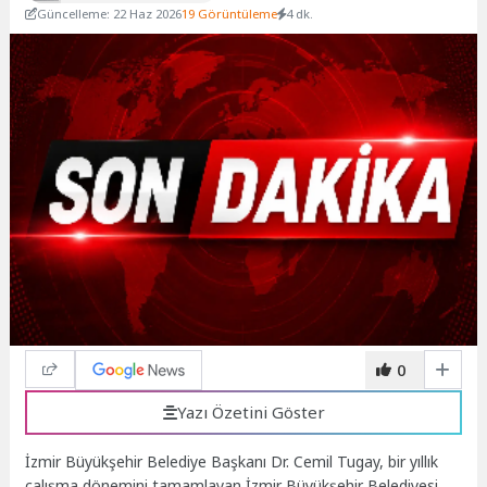
Güncelleme: 22 Haz 2026
19 Görüntüleme
4 dk.
0
Yazı Özetini Göster
İzmir Büyükşehir Belediye Başkanı Dr. Cemil Tugay, bir yıllık
çalışma dönemini tamamlayan İzmir Büyükşehir Belediyesi