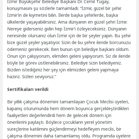
İzmir Büyükşehir Belediye Başkanı Dr. Cemil Tugay,
konuşmasını şu sözlerle tamamladı: “İzmir, güzel bir şehir.
İzmir’in de kıymetini bilin. İlerde başka şehirlerde, başka
ülkelerde yaşayabilirsiniz. Ama dünyanın en güzel şehri İzmir.
Nereye giderseniz gidin hep İzmir’i özleyeceksiniz. Dünyanın
neresinde olursanız olun İzmir için de bir şeyler yapın. Bu şehir
bize güzel şeyler yaşatıyor. Sizin de bu şehre ileride borcunuzu
ödemeniz gerekecek. Ben bunun için belediye başkanı oldum.
Onun için çalışıyorum, elimden geleni yapıyorum. Siz de ileride
böyle bir görev üstlenebilirsiniz. Belediye sizin belediyeniz.
Bizden istediğiniz her şey için elimizden geleni yapmaya
hazırız. Sizleri seviyoruz.”
Sertifikaları verildi
Bir yıllık çalışma dönemini tamamlayan Çocuk Meclisi üyeleri,
kapanış oturumunda hem dönem boyunca gerçekleştirdikleri
faaliyetleri değerlendirdi hem de gelecek dönem için
önerilerini paylaştı. Böylece çocukların yerel yönetim
süreçlerine katılımını güçlendirmeyi hedefleyen meclis, bir
çalışma dönemini daha tamamlamış oldu. Programda üyelere