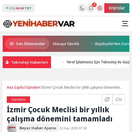
2
Kriptolar
USD
44.64 TRY
Son Eklenenler
eği ve Yatırım Potansiyeli Masaya Yatırıldı
Büyükşehir’den Darıca’ya m
Teknoloji Haberleri
Yerel İşletmeniz İçin Teknoloji ile Güçlü
Ana Sayfa
Gündem
İzmir Çocuk Meclisi bir yıllık çalışma dönemini
tamamladı
Gündem
0
İzmir Çocuk Meclisi bir yıllık
çalışma dönemini tamamladı
Beyaz Haber Ajansı
22 Haz 2026 07:30