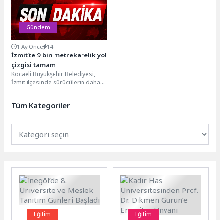
Orman...
Gündem
1 Ay Önce
14
İzmit’te 9 bin metrekarelik yol
çizgisi tamam
Kocaeli Büyükşehir Belediyesi,
İzmit ilçesinde sürücülerin daha
sağlıklı ve güvenli bir şekilde
seyahat etmelerini sağlamak...
Tüm Kategoriler
Eğitim
Eğitim