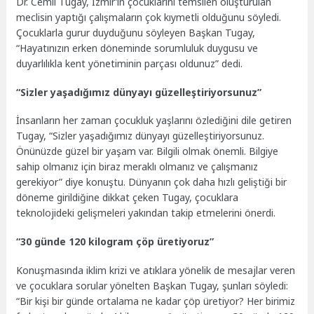
Dr. Cemil Tugay, İzmir’in çocuklarını temsilen oluşturulan
meclisin yaptığı çalışmaların çok kıymetli olduğunu söyledi.
Çocuklarla gurur duyduğunu söyleyen Başkan Tugay,
“Hayatınızın erken döneminde sorumluluk duygusu ve
duyarlılıkla kent yönetiminin parçası oldunuz” dedi.
“Sizler yaşadığımız dünyayı güzelleştiriyorsunuz”
İnsanların her zaman çocukluk yaşlarını özlediğini dile getiren
Tugay, “Sizler yaşadığımız dünyayı güzelleştiriyorsunuz.
Önünüzde güzel bir yaşam var. Bilgili olmak önemli. Bilgiye
sahip olmanız için biraz meraklı olmanız ve çalışmanız
gerekiyor” diye konuştu. Dünyanın çok daha hızlı geliştiği bir
döneme girildiğine dikkat çeken Tugay, çocuklara
teknolojideki gelişmeleri yakından takip etmelerini önerdi.
“30 günde 120 kilogram çöp üretiyoruz”
Konuşmasında iklim krizi ve atıklara yönelik de mesajlar veren
ve çocuklara sorular yönelten Başkan Tugay, şunları söyledi:
“Bir kişi bir günde ortalama ne kadar çöp üretiyor? Her birimiz