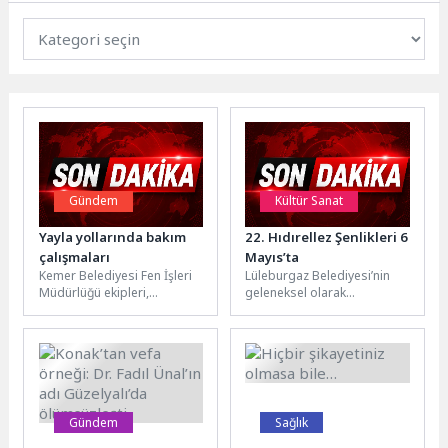
Gündem
Kültür Sanat
Yayla yollarında bakım
22. Hıdırellez Şenlikleri 6
çalışmaları
Mayıs’ta
Kemer Belediyesi Fen İşleri
Lüleburgaz Belediyesi’nin
Müdürlüğü ekipleri,
geleneksel olarak
Kemer’deki yayla yollarında
düzenlediği 22. Hıdırellez
bakım ve onarım çalışmaları
Şenlikleri, 6 Mayıs Çarşamba
gerçekleştiriyor. Yaz
günü Kongre Meydanı’nda
aylarında...
coşkuyla...
Gündem
Sağlık