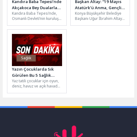
Kandıra Baba Tepesi’nde
Başkan Altay: “19 Mayıs
Akçakoca Bey Dualarla
Atatürk’ü Anma, Gençlik
Kandıra Baba Tepesi’nde,
Konya Büyükşehir Belediye
Anıldı
ve Spor Bayramımız
Osmanlı Devleti’nin kuruluş
Başkanı Uğur İbrahim Altay,
Kutlu Olsun”
döneminin önemli
19 Mayıs Atatürk'ü Anma,
komutanlarından Akçakoca
Gençlik ve Spor Bayramı...
Bey ve silah arkadaşları
için...
Sağlık
Yazın Çocuklarda Sık
Görülen Bu 5 Sağlık
Yaz tatili çocuklar için oyun,
Sorununa Dikkat
deniz, havuz ve açık havada
geçirilen keyifli saatler
anlamına geliyor....