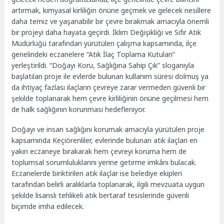
artırmak, kimyasal kirliliğin önüne geçmek ve gelecek nesillere
daha temiz ve yaşanabilir bir çevre bırakmak amacıyla önemli
bir projeyi daha hayata geçirdi. İklim Değişikliği ve Sıfır Atık
Müdürlüğü tarafından yürütülen çalışma kapsamında, ilçe
genelindeki eczanelere “Atık İlaç Toplama Kutuları”
yerleştirildi. “Doğayı Koru, Sağlığına Sahip Çık” sloganıyla
başlatılan proje ile evlerde bulunan kullanım süresi dolmuş ya
da ihtiyaç fazlası ilaçların çevreye zarar vermeden güvenli bir
şekilde toplanarak hem çevre kirliliğinin önüne geçilmesi hem
de halk sağlığının korunması hedefleniyor.
Doğayı ve insan sağlığını korumak amacıyla yürütülen proje
kapsamında Keçiörenliler, evlerinde bulunan atık ilaçları en
yakın eczaneye bırakarak hem çevreyi koruma hem de
toplumsal sorumluluklarını yerine getirme imkânı bulacak.
Eczanelerde biriktirilen atık ilaçlar ise belediye ekipleri
tarafından belirli aralıklarla toplanarak, ilgili mevzuata uygun
şekilde lisanslı tehlikeli atık bertaraf tesislerinde güvenli
biçimde imha edilecek.