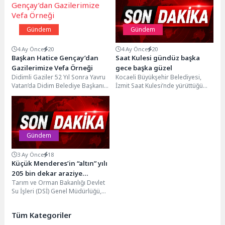
Gündem
Gündem
4 Ay Önce
20
4 Ay Önce
20
Başkan Hatice Gençay’dan
Saat Kulesi gündüz başka
Gazilerimize Vefa Örneği
gece başka güzel
Didimli Gaziler 52 Yıl Sonra Yavru
Kocaeli Büyükşehir Belediyesi,
Vatan’da Didim Belediye Başkanı
İzmit Saat Kulesi’nde yürüttüğü
Hatice Gençay’ın gazilere verdiği
restorasyon çalışmalarının
söz doğrultusunda,...
tamamlanmasının ardından tarihi
yapıda ışıklandırma
uygulamasını...
Gündem
3 Ay Önce
18
Küçük Menderes’in “altın” yılı
205 bin dekar araziye
Tarım ve Orman Bakanlığı Devlet
bereket akacak
Su İşleri (DSİ) Genel Müdürlüğü,
tarımda modern sulamayı
yaygınlaştırmak, toplulaştırma...
Tüm Kategoriler