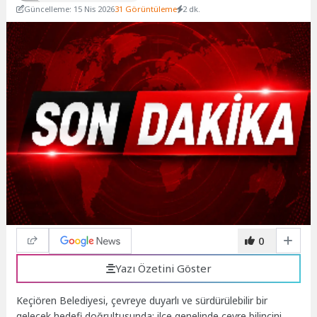
Güncelleme: 15 Nis 2026
31 Görüntüleme
2 dk.
0
Yazı Özetini Göster
Keçiören Belediyesi, çevreye duyarlı ve sürdürülebilir bir
gelecek hedefi doğrultusunda; ilçe genelinde çevre bilincini