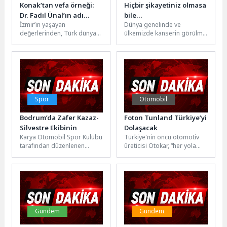
Konak’tan vefa örneği:
Hiçbir şikayetiniz olmasa
Dr. Fadıl Ünal’ın adı
bile…
İzmir’in yaşayan
Dünya genelinde ve
Güzelyalı’da
değerlerinden, Türk dünyası
ülkemizde kanserin görülme
ölümsüzleşti
ile dostluk, kardeşlik ve iş
sıklığı giderek artıyor. Bu
birliğinin gelişmesine önemli
artışın başlıca nedenleri
katkılar sunmuş...
arasında; yaşam...
Spor
Otomobil
Bodrum’da Zafer Kazaz-
Foton Tunland Türkiye’yi
Silvestre Ekibinin
Dolaşacak
Karya Otomobil Spor Kulübü
Türkiye'nin öncü otomotiv
tarafından düzenlenen
üreticisi Otokar, “her yola
Petrol Ofisi Maxima 2026
yakışan” Foton Tunland pick-
Türkiye Ralli Şampiyonası’nın
up ürün ailesini İzmir'den
ikinci ayağı...
Trabzon'a...
Gündem
Gündem