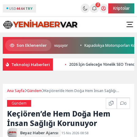
2
Kriptolar
USD
44.64 TRY
Son Eklenenler
aldığı tarihi çeşmelerine kavuşuyor
Kapadokya Motorsporları Kompleks
Teknoloji Haberleri
2026 İçin Geleceğe Yönelik SEO Trendle
Ana Sayfa
Gündem
Keçiören’de Hem Doğa Hem İnsan Sağlığı
Korunuyor
Gündem
0
Keçiören’de Hem Doğa Hem
İnsan Sağlığı Korunuyor
Beyaz Haber Ajansı
15 Nis 2026 08:58