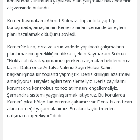
konusunda kurumlarla yapılacak olan çalışmalar hakkında fikir
alışverişinde bulundu.
Kemer Kaymakamı Ahmet Solmaz, toplantıda yaptığı
konuşmada, amaçlarının Kemer sınırları içerisinde bir eylem
planı hazırlamak olduğunu söyledi.
Kemer’de kısa, orta ve uzun vadede yapılacak çalışmaların
planlamasının gerekliliğine dikkat çeken Kaymakam Solmaz,
“Noktasal olarak yapmamız gereken çalışmaları belirlememiz
lazım. Daha önce Antalya Valimiz Sayın Hulusi Şahin
başkanlığında bir toplantı yapmıştık. Deniz kirliliğini azaltmayı
amaçlıyoruz. Hayalet ağları temizlemeliyiz. Deniz çayırlarını
korumak ve kontrolsüz tonoz atılmasını engellemeliyiz.
Şamandıra sistemi yaygınlaştırmak istiyoruz. Bu konularda
Kemer’i pilot bölge ilan ettirme çabamız var. Deniz bizim ticari
alanımız değil yaşam alanımız. Bu alanı kaybetmeden
çalışmamız gerekiyor.” dedi.