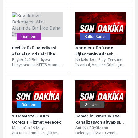
katkı sağlayan Osmangazi
ve Türkiye’nin ilk resmi
Belediyespor, her yıl
Çerkes müzesi olma
yüzlerce ilkokul öğrencisini
özelliğini taşıyan Kartepe...
ücretsiz...
Gündem
Kültür Sanat
Beylikdüzü Belediyesi
Anneler Günü’nde
Afet Alanında Bir İlke
Eğlencenin Adresi:
Beylikdüzü Belediyesi
Nickelodeon Play! Tersane
Daha İmza Attı
Nickelodeon Play!
bünyesindeki NEFES Arama
İstanbul, Anneler Günü için
Tersane Istanbul
Kurtarma Ekibi’nin KBRN
hazırladığı özel kampanya ve
Takımı, Konya’da düzenlenen
sürprizlerle kapılarını tüm
özel eğitim programını
ailelere...
başarıyla...
Gündem
Gündem
19 Mayıs’ta Ulaşım
Kemer’in içmesuyu ve
Ücretsiz Hizmet Verecek
kanalizasyon altyapısı
Manisa’da 19 Mayıs
Antalya Büyükşehir
yenileniyor
Atatürk’ü Anma Gençlik ve
Belediyesi ASAT Genel