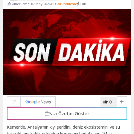
Güncelleme: 07 May 2026
18 Görüntüleme
2 dk.
0
Yazı Özetini Göster
Kemer’de, Antalya’nın kıyı şeridini, deniz ekosistemini ve su
kaynaklarını kirlilik riskinden korumayı hedefleyen “Mavi