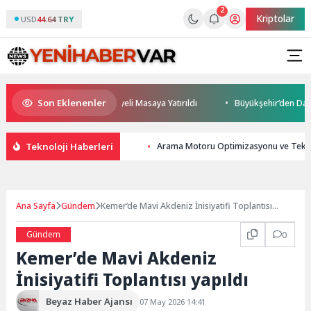
2
Kriptolar
USD
44.64 TRY
Son Eklenenler
leceği ve Yatırım Potansiyeli Masaya Yatırıldı
Büyükşehir’den Darıca’y
Teknoloji Haberleri
Arama Motoru Optimizasyonu ve Teknol
Ana Sayfa
Gündem
Kemer’de Mavi Akdeniz İnisiyatifi Toplantısı
yapıldı
Gündem
0
Kemer’de Mavi Akdeniz
İnisiyatifi Toplantısı yapıldı
Beyaz Haber Ajansı
07 May 2026 14:41