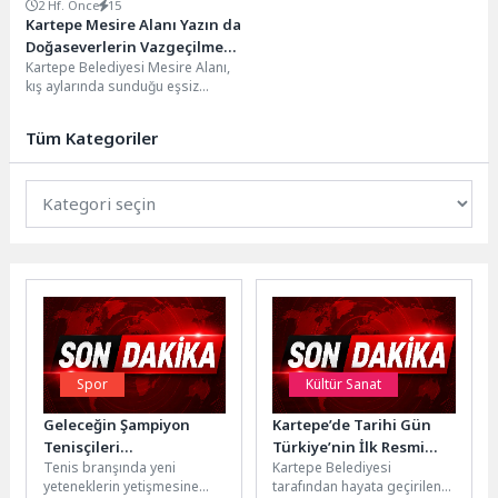
2 Hf. Önce
15
Kartepe Mesire Alanı Yazın da
Doğaseverlerin Vazgeçilmez
Kartepe Belediyesi Mesire Alanı,
Adresi
kış aylarında sunduğu eşsiz
manzaranın ardından yaz
mevsiminde de doğayla iç...
Tüm Kategoriler
Spor
Kültür Sanat
Geleceğin Şampiyon
Kartepe’de Tarihi Gün
Tenisçileri
Türkiye’nin İlk Resmi
Tenis branşında yeni
Kartepe Belediyesi
Osmangazi’de Yetişiyor
Çerkes Müzesi Kapılarını
yeteneklerin yetişmesine
tarafından hayata geçirilen
Açtı