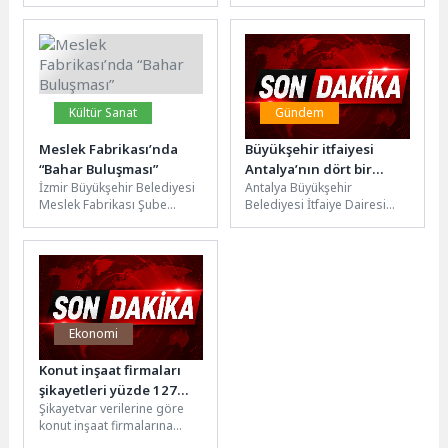
Spor Bayramı boyunca,
Müdürlüğü, Kemer’in mevcut
Büyükşehir Belediyesi ve
ve gelecekteki altyapı
MANULAŞ’a ait...
ihtiyaçlarını karşılamak
amacıyla başlattığı...
Kültür Sanat
Gündem
Meslek Fabrikası’nda
Büyükşehir itfaiyesi
“Bahar Buluşması”
Antalya’nın dört bir
İzmir Büyükşehir Belediyesi
Antalya Büyükşehir
yanında görev başında
Meslek Fabrikası Şube
Belediyesi İtfaiye Dairesi
Müdürlüğü; kursiyerleri,
Başkanlığı ekipleri, son
mezunları ve iş dünyasını
günlerde art arda meydana
“Bahar Buluşması”
gelen orman yangınlarında...
etkinliğinde...
Ekonomi
Konut inşaat firmaları
şikayetleri yüzde 127
Şikayetvar verilerine göre
arttı
konut inşaat firmalarına
yönelik şikâyetler, 2026’nın