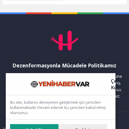
aynı döneminde geçen yıla
kıyasla yüzde...
Dezenformasyonla Mücadele Politikamız
Yayınlanan haberler doğruluk ilkesi gözetilerek hazırlanır. Buna
Çerez
rağmen bazı içeriklerde eksik, hatalı veya güncelliğini yitirmiş
Kullanı
bilgiler bulunabilir.Yanlış veya yanıltıcı olduğunu düşündüğünüz
haberleri aşağıdaki iletişim kanallarından bize bildirebilirsiniz:
Bu site, kullanıcı deneyimini geliştirmek için çerezleri
kullanmaktadır. Devam ederek bu çerezleri kabul etmiş
olursunuz.
Ana Sayfa