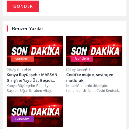
GÖNDER
Benzer Yazılar
Gündem
Gündem
3 Ay Önce
19
2 Ay Önce
15
Konya Büyükşehir MARSAN
Cedit’te müjde, sevinç ve
Girişi’ne Yaya Üst Geçidi
mutluluk
Konya Büyükşehir Belediye
Kocaeli’de tarihi dönüşüm
Yapıyor
Başkanı Uğur İbrahim Altay,
tamamlandı. İzmit Cedit Kentsel
Adana Çevre Yolu üzerinde
Dönüşüm’de Bakan Kurum ve
bulunan Marangozlar Sanayi
Başkan Büyükakın anahtarları
girişinde...
verdi:Cedit’te...
Gündem