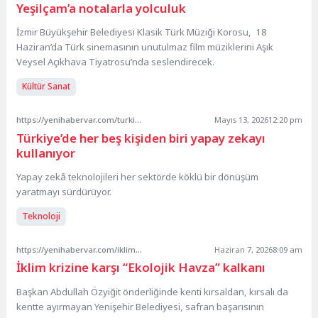
Yeşilçam’a notalarla yolculuk
İzmir Büyükşehir Belediyesi Klasik Türk Müziği Korosu, 18
Haziran’da Türk sinemasının unutulmaz film müziklerini Aşık
Veysel Açıkhava Tiyatrosu’nda seslendirecek.
Kültür Sanat
https://yenihabervar.com/turkiyede-her-bes-kisiden-biri-yapay-zekayi-kullaniyor/
Mayıs 13, 2026
12:20 pm
Türkiye’de her beş kişiden biri yapay zekayı
kullanıyor
Yapay zekâ teknolojileri her sektörde köklü bir dönüşüm
yaratmayı sürdürüyor.
Teknoloji
https://yenihabervar.com/iklim-krizine-karsi-ekolojik-havza-kalkani/
Haziran 7, 2026
8:09 am
İklim krizine karşı “Ekolojik Havza” kalkanı
Başkan Abdullah Özyiğit önderliğinde kenti kırsaldan, kırsalı da
kentte ayırmayan Yenişehir Belediyesi, safran başarısının