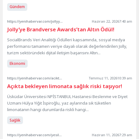
Gündem
https://yenihabervar.com/jollyye-brandverse-awardstan-altin-odul/
Haziran 22, 2026
7:40 am
Jolly’ye Brandverse Awards’tan Altın Ödül!
SocialBrands Veri Analitiği Ödülleri kapsamında, sosyal medya
performansı tamamen veriye dayalı olarak değerlendirilen Jolly,
turizm sektöründeki dijital iletişim başarısını Altın...
Ekonomi
https://yenihabervar.com/acikta-bekleyen-limonata-saglik-riski-tasiyor/
Temmuz 11, 2026
10:39 am
Açıkta bekleyen limonata sağlık riski taşıyor!
Üsküdar Üniversitesi NPİSTANBUL Hastanesi Beslenme ve Diyet
Uzmanı Hülya Yiğit İspiroğlu, yaz aylarında sık tüketilen
limonatanın hangi durumlarda riskli hangi...
Sağlık
https://yenihabervar.com/yesilcama-notalarla-yolculuk/
Haziran 11, 2026
7:29 am