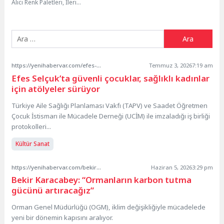
Alıcı Renk Paletleri, İleri
Teknolojiye Adım Atın, Web
Tasarımda Yükselen...
https://yenihabervar.com/efes-selcukta-guvenli-cocuklar-saglikli-kadinlar-icin-atolyeler-suruyor/
Temmuz 3, 2026
7:19 am
Efes Selçuk’ta güvenli çocuklar, sağlıklı kadınlar
için atölyeler sürüyor
Türkiye Aile Sağlığı Planlaması Vakfı (TAPV) ve Saadet Öğretmen
Çocuk İstismarı ile Mücadele Derneği (UCİM) ile imzaladığı iş birliği
protokolleri...
Kültür Sanat
https://yenihabervar.com/bekir-karacabey-ormanlarin-karbon-tutma-gucunu-artiracagiz/
Haziran 5, 2026
3:29 pm
Bekir Karacabey: “Ormanların karbon tutma
gücünü artıracağız”
Orman Genel Müdürlüğü (OGM), iklim değişikliğiyle mücadelede
yeni bir dönemin kapısını aralıyor.