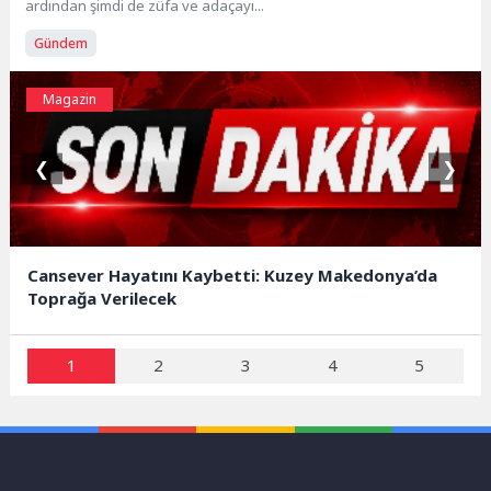
ardından şimdi de züfa ve adaçayı...
Gündem
Magazin
❮
❯
Cansever Hayatını Kaybetti: Kuzey Makedonya’da
Toprağa Verilecek
1
2
3
4
5