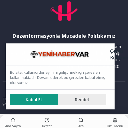
Dezenformasyonla Mücadele Politikamız
Yayınlanan haberler doğruluk ilkesi gözetilerek hazırlanır. Buna
Çerez
rağmen bazı içeriklerde eksik, hatalı veya güncelliğini yitirmiş
Kullanı
bilgiler bulunabilir.Yanlış veya yanıltıcı olduğunu düşündüğünüz
haberleri aşağıdaki iletişim kanallarından bize bildirebilirsiniz:
Bu site, kullanıcı deneyimini geliştirmek için çerezleri
kullanmaktadır. Devam ederek bu çerezleri kabul etmiş
olursunuz.
Ana Sayfa
Tüm hakları saklıdır. Sitede yer alan içerikler izinsiz kopyalanamaz,
Kabul Et
Reddet
yayımlanamaz ve kullanılamaz.
Ana Sayfa
Keşfet
Ara
Hızlı Menü