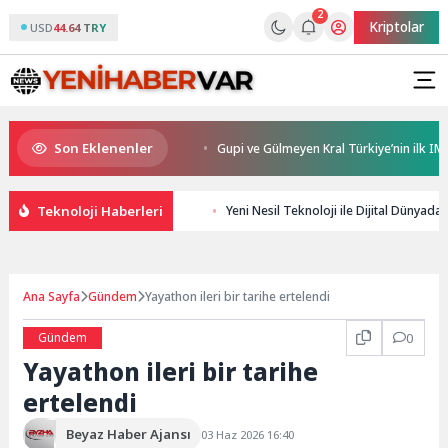
2
Kriptolar
USD
44.64 TRY
Son Eklenenler
caelispor’a büyük moral
Gupi ve Gülmeyen Kral Türkiye’nin ilk IMAX®
Teknoloji Haberleri
Yeni Nesil Teknoloji ile Dijital Dünyada
Ana Sayfa
Gündem
Yayathon ileri bir tarihe ertelendi
Gündem
0
Yayathon ileri bir tarihe
ertelendi
Beyaz Haber Ajansı
03 Haz 2026 16:40