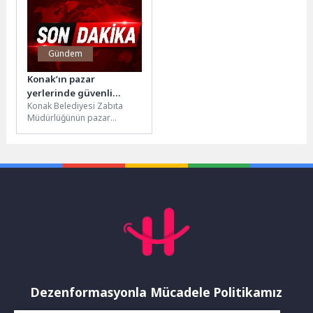
Gündem
Konak’ın pazar
yerlerinde güvenli
Konak Belediyesi Zabıta
alışveriş
Müdürlüğünün pazar
yerlerinde hizmet veren
“Tartı ve Ölçüm Kontrol
Noktası” ile evdeki...
Dezenformasyonla Mücadele Politikamız