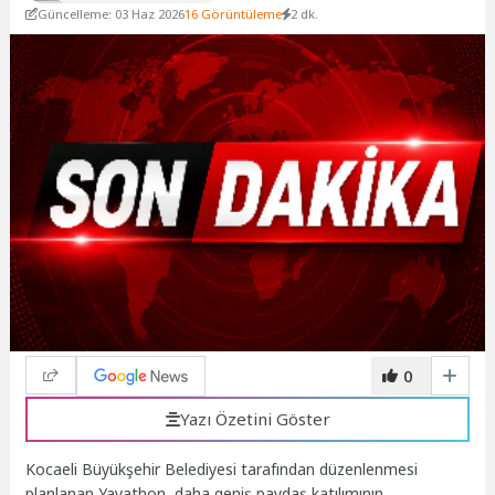
Güncelleme: 03 Haz 2026
16 Görüntüleme
2 dk.
0
Yazı Özetini Göster
Kocaeli Büyükşehir Belediyesi tarafından düzenlenmesi
planlanan Yayathon, daha geniş paydaş katılımının