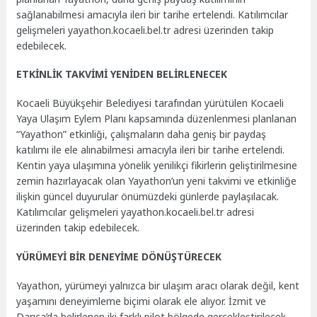
sağlanabilmesi amacıyla ileri bir tarihe ertelendi. Katılımcılar
gelişmeleri yayathon.kocaeli.bel.tr adresi üzerinden takip
edebilecek.
ETKİNLİK TAKVİMİ YENİDEN BELİRLENECEK
Kocaeli Büyükşehir Belediyesi tarafından yürütülen Kocaeli
Yaya Ulaşım Eylem Planı kapsamında düzenlenmesi planlanan
“Yayathon” etkinliği, çalışmaların daha geniş bir paydaş
katılımı ile ele alınabilmesi amacıyla ileri bir tarihe ertelendi.
Kentin yaya ulaşımına yönelik yenilikçi fikirlerin geliştirilmesine
zemin hazırlayacak olan Yayathon’un yeni takvimi ve etkinliğe
ilişkin güncel duyurular önümüzdeki günlerde paylaşılacak.
Katılımcılar gelişmeleri yayathon.kocaeli.bel.tr adresi
üzerinden takip edebilecek.
YÜRÜMEYİ BİR DENEYİME DÖNÜŞTÜRECEK
Yayathon, yürümeyi yalnızca bir ulaşım aracı olarak değil, kent
yaşamını deneyimleme biçimi olarak ele alıyor. İzmit ve
Darıca’da belirlenen iki farklı pilot bölgede gerçekleştirilecek