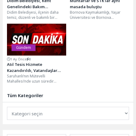
Didim Belediyesi, Kent
Muhtarlar ve STK’lar aynı
Genelindeki Bakım
masada buluştu
Didim Belediyesi, ilçenin daha
Bornova Kaymakamlığı, Yaşar
Çalışmalarını Aralıksız
temiz, düzenli ve bakımlı bir
Üniversitesi ve Bornova
Sürdürüyor
görünüme kavuşması amacıyla
Muhtarlar Derneği iş birliğiyle
kent genelindeki bakım...
yürütülen “Bornova İlçesi
Muhtarlarına Yönelik...
Gündem
1 Ay Önce
8
Atıl Tesis Hizmete
Kazandırıldı, Vatandaşlar
Saruhanlı’nın Mütevelli
Sağlıklı ve Kesintisiz Suya
Mahallesi’nde uzun süredir
Kavuştu
kapasite yetersizliği nedeniyle
verimli şekilde kullanılamayan
Tüm Kategoriler
İçme Suyu Arıtma Tesisi,...