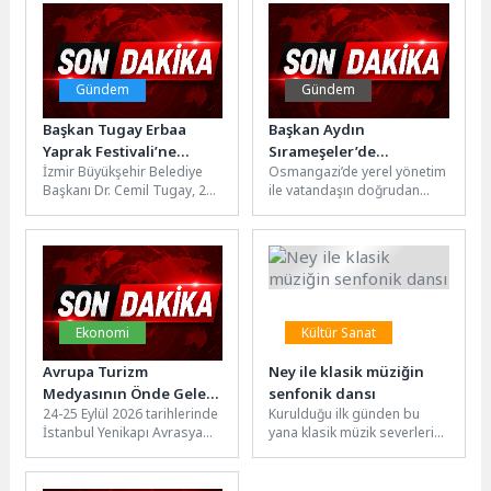
programıyla büyük...
ardındaki hayatta kalma
hikâyeleri...
Gündem
Gündem
Başkan Tugay Erbaa
Başkan Aydın
Yaprak Festivali’ne
Sırameşeler’de
İzmir Büyükşehir Belediye
Osmangazi’de yerel yönetim
katıldı
Vatandaşın Nabzını
Başkanı Dr. Cemil Tugay, 23.
ile vatandaşın doğrudan
Tuttu
Uluslararası Geleneksel ve
temasını güçlendiren
Kültürel Erbaa Yaprak
buluşmalara bir yenisi daha
Festivali’nde...
eklendi. Başkan Erkan...
Ekonomi
Kültür Sanat
Avrupa Turizm
Ney ile klasik müziğin
Medyasının Önde Gelen
senfonik dansı
24-25 Eylül 2026 tarihlerinde
Kurulduğu ilk günden bu
Temsilcileri İstanbul
İstanbul Yenikapı Avrasya
yana klasik müzik severlerin
Turizm Fuarı’nda
Gösteri ve Sanat
beğenisini kazanan Kocaeli
Buluşuyor
Merkezi'nde düzenlenecek
Büyükşehir Belediye
İstanbul Turizm Fuarı...
Konservatuvarı Oda...