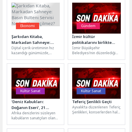
Ekonomi
Gündem
Şarkıdan Kitaba,
İzmir kültür
Markadan Sahneye:
politikalarını birlikte
Dijital içerik üretiminin hız
İzmir Büyükşehir
Basın Bülteni Servisi
yazıyor
kazandığı günümüzde,
Belediyesi’nin düzenlediği
Neden Vazgeçilmez?
üretilen çalışmaların doğru
İzmir Kültür Politikaları
kitleye ulaşması en az içerik
Çalıştayı, ulusal ve
üretimi...
uluslararası katılımcıları
Tarihi Havagazı
Fabrikası’nda...
Kültür Sanat
Kültür Sanat
‘Deniz Kabukları:
Teferiç Şenlikli Geçti
Ayvalık’ta düzenlenen Teferiç
Doğanın Eseri’, 21
Şenlikleri, konserlerden halk
Afrika denizlerini süsleyen
Haziran Pazar Saat
oyunlarına, kültürel
kabukların sanatçıları olan
20.00’de National
etkinliklerden uluslararası
canlıları keşfederken, bu
Geographic WILD
buluşmalara kadar dopdolu
büyüleyici tasarımların
Ekranlarında!