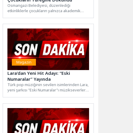
Osmangazi Belediyesi, düzenlediği
etkinliklerle çocukların yalnızca akademik
değil, aynı zamanda duygusal ve sosyal
gelişimlerine de...
Magazin
Lara’dan Yeni Hit Adayı: “Eski
Numaralar” Yayında
Türk pop müziğinin sevilen isimlerinden Lara,
yeni şarkısı "Eski Numaralar"ı müzikseverlerle
buluşturdu. Hareketli yapısı ve...