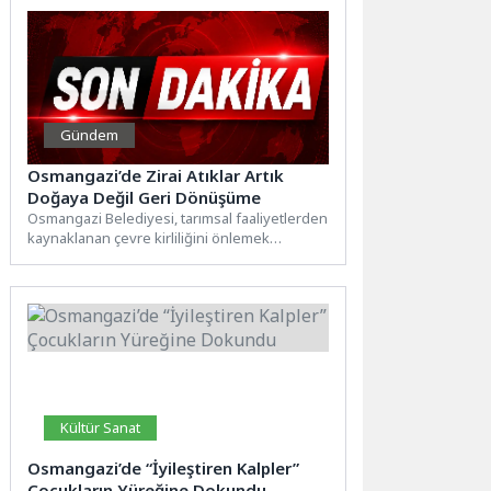
Gündem
Osmangazi’de Zirai Atıklar Artık
Doğaya Değil Geri Dönüşüme
Osmangazi Belediyesi, tarımsal faaliyetlerden
kaynaklanan çevre kirliliğini önlemek
amacıyla kırsal mahallelerde tarımsal sulama
ve ilaçlama...
Kültür Sanat
Osmangazi’de “İyileştiren Kalpler”
Çocukların Yüreğine Dokundu