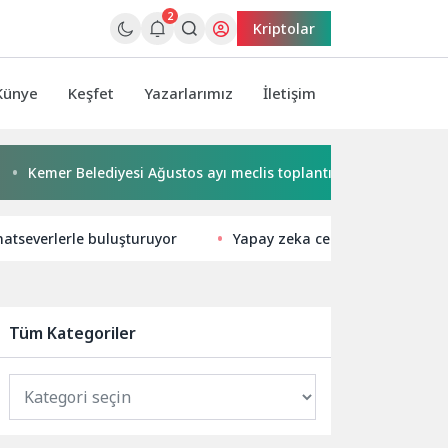
2
Kriptolar
Künye
Keşfet
Yazarlarımız
İletişim
 Belediyesi Ağustos ayı meclis toplantısı yapıldı
Başkan Ha
natseverlerle buluşturuyor
Yapay zeka cepte şarjı hızlı biti
Tüm Kategoriler