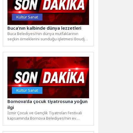
Kültür Sanat
Buca’nın kalbinde dünya lezzetleri
Buca Belediyesi’nin dünya mutfaklarının
seçkin örneklerini sunduğu işletmesi Boudja
Gastro, vatandaşların uğrak noktası oldu.
Buca...
Kültür Sanat
Bornova’da çocuk tiyatrosuna yoğun
ilgi
İzmir Çocuk ve Gençlik Tiyatroları Festivali
kapsamında Bornova Belediyesi’nin ev
sahipliğinde sahnelenen iki özel oyun,...