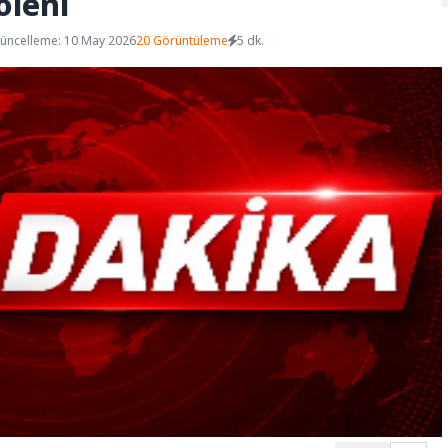
öleni
üncelleme: 10 May 2026
20 Görüntüleme
5 dk.