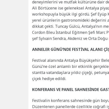
deneyimlerini ve mutfak kültürüne dair de
Ali Börtücene ise geleneksel Antalya piya
workshopuyla büyük ilgi gördü. Şef Eyüp Ke
yerel ürünlerin gastronomideki değerini an
dikkat çekti. Tuncay Gülcü, Antalya’nın meş
Cordon Bleu İstanbul Eğitmen Şefi Marc P
şef Sylvain Sendra, Akdeniz ve Orta Doğu
ANNELER GÜNÜ’NDE FESTİVAL ALANI Çİ
Festival alanında Antalya Büyükşehir Bele
Günü’ne özel anlamlı bir etkinlik gerçekle
stantta vatandaşlara yıldız çiçeği, petunya
çiçek hediye edildi.
KONFERANS VE PANEL SAHNESİNDE GA
Festivalin konferans sahnesinde gün boyu
Düzenlenen panellerde özellikle coğrafi i