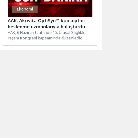
Ekonomi
AAK, Akovita OptiSyn™ konseptini
beslenme uzmanlarıyla buluşturdu
AAK, 6 Haziran tarihinde 15. Ulusal Sağlıklı
Yaşam Kongresi kapsamında düzenlediği
uydu sempozyumda Akovita OptiSyn™...