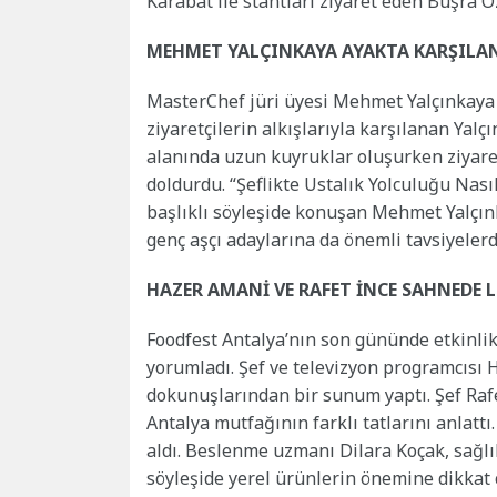
Karabat ile stantları ziyaret eden Büşra Öz
MEHMET YALÇINKAYA AYAKTA KARŞILA
MasterChef jüri üyesi Mehmet Yalçınkaya d
ziyaretçilerin alkışlarıyla karşılanan Yalç
alanında uzun kuyruklar oluşurken ziyare
doldurdu. “Şeflikte Ustalık Yolculuğu Nası
başlıklı söyleşide konuşan Mehmet Yalçın
genç aşçı adaylarına da önemli tavsiyeler
HAZER AMANİ VE RAFET İNCE SAHNEDE 
Foodfest Antalya’nın son gününde etkinli
yorumladı. Şef ve televizyon programcısı
dokunuşlarından bir sunum yaptı. Şef Rafet
Antalya mutfağının farklı tatlarını anlattı
aldı. Beslenme uzmanı Dilara Koçak, sağl
söyleşide yerel ürünlerin önemine dikkat