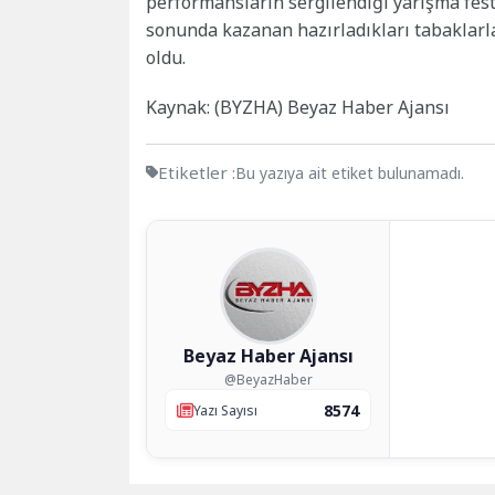
performansların sergilendiği yarışma festiv
sonunda kazanan hazırladıkları tabaklarl
oldu.
Kaynak: (BYZHA) Beyaz Haber Ajansı
Etiketler :
Bu yazıya ait etiket bulunamadı.
Beyaz Haber Ajansı
@BeyazHaber
8574
Yazı Sayısı