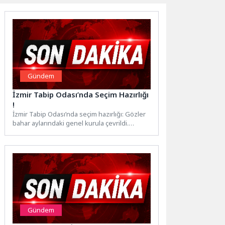
Gündem
İzmir Tabip Odası’nda Seçim Hazırlığı
!
İzmir Tabip Odası’nda seçim hazırlığı: Gözler
bahar aylarındaki genel kurula çevrildi.
İzmir’de hekimlerin meslek örgütü...
Gündem