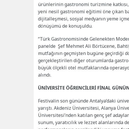
ürünlerinin gastronomi turizmine katkısı,
yeni nesil gastronomi eğitimi öne çıkan b
dijitalleşmesi, sosyal medyanın yeme içm
dönüşümü de konuşuldu.
“Türk Gastronomisinde Gelenekten Modern 
panelde Şef Mehmet Ali Börtücene, Baht
mutfağının geçmişten bugüne geçirdiği d
gerçekleştirilen diğer oturumlarda gastr
büyük ölçekli otel mutfaklarında operasyo
alındı.
ÜNİVERSİTE ÖĞRENCİLERİ FİNAL GÜNÜN
Festivalin son gününde Antalya’daki üniver
yarıştı. Akdeniz Üniversitesi, Alanya Üniv
Üniversitesi’nden katılan genç şef adayları
sunum, yaratıcılık ve lezzet alanlarında 