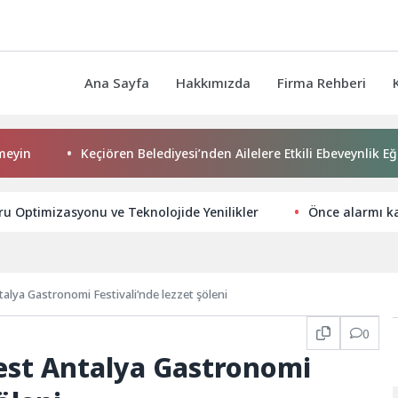
Ana Sayfa
Hakkımızda
Firma Rehberi
Keçiören Belediyesi’nden Ailelere Etkili Ebeveynlik Eğitimi
u Optimizasyonu ve Teknolojide Yenilikler
Önce alarmı ka
talya Gastronomi Festivali’nde lezzet şöleni
0
fest Antalya Gastronomi