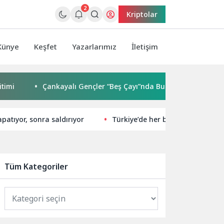
2
Kriptolar
Künye
Keşfet
Yazarlarımız
İletişim
Çankayalı Gençler “Beş Çayı”nda Buluşuyor
Nilüfer’e 7
patıyor, sonra saldırıyor
Türkiye’de her beş kişiden biri y
Tüm Kategoriler