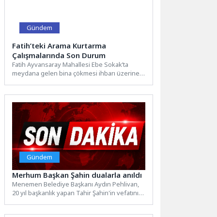
Gündem
Fatih’teki Arama Kurtarma
Çalışmalarında Son Durum
Fatih Ayvansaray Mahallesi Ebe Sokak’ta
meydana gelen bina çökmesi ihbarı üzerine
İstanbul İtfaiyesi ekiplerimiz başta...
Gündem
Merhum Başkan Şahin dualarla anıldı
Menemen Belediye Başkanı Aydın Pehlivan,
20 yıl başkanlık yapan Tahir Şahin'in vefatının
birinci yılında anma...