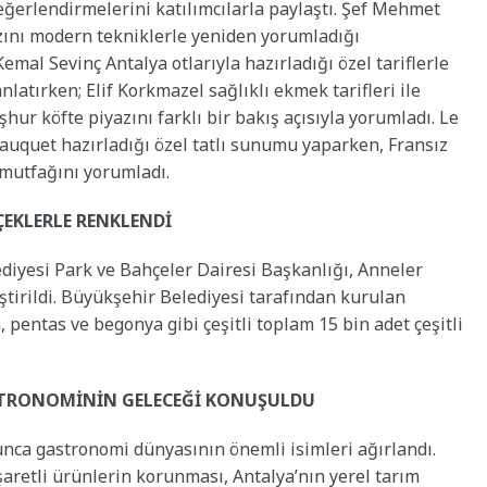
ğerlendirmelerini katılımcılarla paylaştı. Şef Mehmet
zını modern tekniklerle yeniden yorumladığı
mal Sevinç Antalya otlarıyla hazırladığı özel tariflerle
latırken; Elif Korkmazel sağlıklı ekmek tarifleri ile
hur köfte piyazını farklı bir bakış açısıyla yorumladı. Le
auquet hazırladığı özel tatlı sunumu yaparken, Fransız
 mutfağını yorumladı.
ÇEKLERLE RENKLENDİ
diyesi Park ve Bahçeler Dairesi Başkanlığı, Anneler
ştirildi. Büyükşehir Belediyesi tarafından kurulan
, pentas ve begonya gibi çeşitli toplam 15 bin adet çeşitli
STRONOMİNİN GELECEĞİ KONUŞULDU
nca gastronomi dünyasının önemli isimleri ağırlandı.
şaretli ürünlerin korunması, Antalya’nın yerel tarım