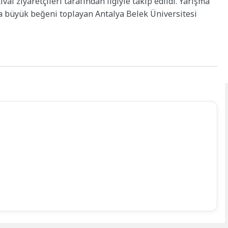
al ziyaretçileri tarafından ilgiyle takip edildi. Yarışma
a büyük beğeni toplayan Antalya Belek Üniversitesi