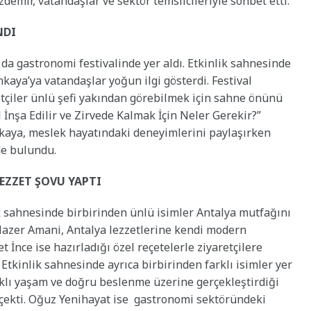
demir, vatandaşlar ve sektör temsilcileriyle sohbet etti.
NDI
a gastronomi festivalinde yer aldı. Etkinlik sahnesinde
ınkaya’ya vatandaşlar yoğun ilgi gösterdi. Festival
tçiler ünlü şefi yakından görebilmek için sahne önünü
l İnşa Edilir ve Zirvede Kalmak İçin Neler Gerekir?”
kaya, meslek hayatındaki deneyimlerini paylaşırken
de bulundu.
LEZZET ŞOVU YAPTI
k sahnesinde birbirinden ünlü isimler Antalya mutfağını
 Hazer Amani, Antalya lezzetlerine kendi modern
 İnce ise hazırladığı özel reçetelerle ziyaretçilere
. Etkinlik sahnesinde ayrıca birbirinden farklı isimler yer
ıklı yaşam ve doğru beslenme üzerine gerçekleştirdiği
 çekti. Oğuz Yenihayat ise gastronomi sektöründeki