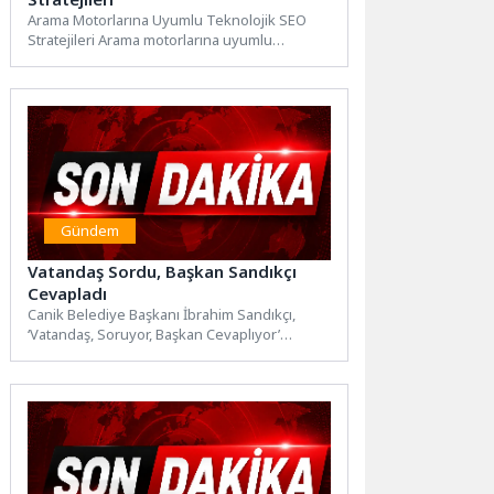
Arama Motorlarına Uyumlu Teknolojik SEO
Stratejileri Arama motorlarına uyumlu
teknolojik SEO stratejileri, web sitenizin
sıralamasını...
Gündem
Vatandaş Sordu, Başkan Sandıkçı
Cevapladı
Canik Belediye Başkanı İbrahim Sandıkçı,
‘Vatandaş, Soruyor, Başkan Cevaplıyor’
programıyla Belediye Evleri Mahallesi
sakinlerinin taleplerini...