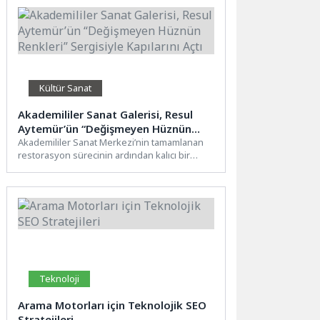
Kültür Sanat
Akademililer Sanat Galerisi, Resul
Aytemür’ün “Değişmeyen Hüznün
Renkleri” Sergisiyle Kapılarını Açtı
Akademililer Sanat Merkezi’nin tamamlanan
restorasyon sürecinin ardından kalıcı bir
sanat galerisine dönüştürülen giriş katı, 2...
Teknoloji
Arama Motorları için Teknolojik SEO
Stratejileri