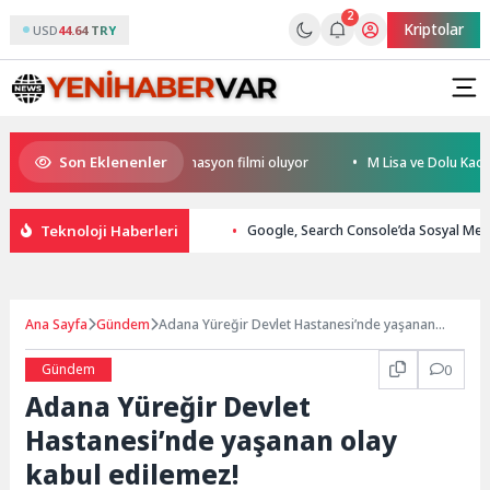
2
Kriptolar
USD
44.64 TRY
Son Eklenenler
ürkiye’nin ilk IMAX® animasyon filmi oluyor
M Lisa ve Dolu Kadehi Ters
Teknoloji Haberleri
Google, Search Console’da Sosyal Med
Ana Sayfa
Gündem
Adana Yüreğir Devlet Hastanesi’nde yaşanan
olay kabul edilemez!
Gündem
0
Adana Yüreğir Devlet
Hastanesi’nde yaşanan olay
kabul edilemez!