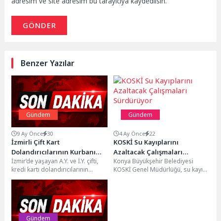
adresim ve site adresim bu tarayıcıya kaydedilsin.
GÖNDER
Benzer Yazılar
Gündem
Gündem
9 Ay Önce
30
4 Ay Önce
22
İzmirli Çift Kart
KOSKİ Su Kayıplarını
Dolandırıcılarının Kurbanı
Azaltacak Çalışmaları
İzmir’de yaşayan A.Y. ve İ.Y. çifti,
Konya Büyükşehir Belediyesi
Oldu
Sürdürüyor
kredi kartı dolandırıcılarının
KOSKİ Genel Müdürlüğü, su kayıp-
tuzağına düşerek büyük bir
kaçak oranını azaltmak amacıyla
mağduriyet yaşadılar....
Meram ve Selçuklu ilçelerinde...
Gündem