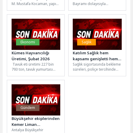
M. Mustafa Kocaman, yapımı
Bayramı dolayısıyla
devam eden yeni muhtarlık
bayramlaşma programı
binalarının inşaat alanlarını...
gerçekleştirildi.Programda
Didim Belediye Başkanı
Hatice Gençay; belediye
meclis...
Ekonomi
Sağlık
Kümes Hayvancılığı
Katılım Sağlık hem
Üretimi, Şubat 2026
kapsamı genişletti hem
Tavuk eti üretimi 227 bin
Sağlık sigortasında bekleme
bekleme süresini azalttı
793 ton, tavuk yumurtası
süreleri, poliçe tercihinde
üretimi 1,82 milyar adet
belirleyici unsurlar arasında
olarak gerçekleştiŞubat...
yer alıyor. Türkiye Sigorta
Birliği verileri...
Gündem
Büyükşehir ekiplerinden
Kemer Liman
Antalya Büyükşehir
Caddesi’nde çalışma