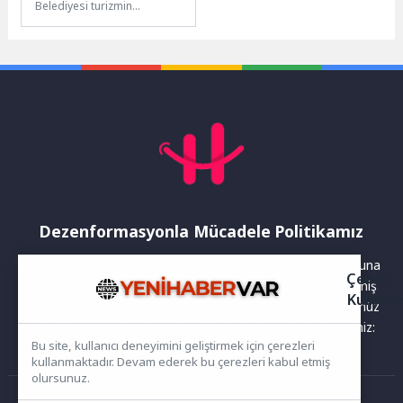
Belediyesi turizmin
gözbebeği Kemer’de
çalışmalarını sürdürüyor. Fen
İşleri Dairesi Başkanlığı
tarafından, Kemer Liman...
Dezenformasyonla Mücadele Politikamız
Yayınlanan haberler doğruluk ilkesi gözetilerek hazırlanır. Buna
Çerez
rağmen bazı içeriklerde eksik, hatalı veya güncelliğini yitirmiş
Kullanı
bilgiler bulunabilir.Yanlış veya yanıltıcı olduğunu düşündüğünüz
haberleri aşağıdaki iletişim kanallarından bize bildirebilirsiniz:
Bu site, kullanıcı deneyimini geliştirmek için çerezleri
kullanmaktadır. Devam ederek bu çerezleri kabul etmiş
olursunuz.