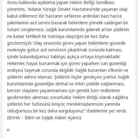
Konu hakkında açıklama yapan Hekim Birliği Sendikası
yönetimi, “Adana Yüreğir Devlet Hastanesi’nde yaşanan olay
kabul edilemez! Bir hastanın vefatının ardından bazı hasta
yakınlarının acil servisi basarak hekimlere yönelik saldırgan bir
tutum sergilemesi, sağlık kurumlarında giderek artan şiddetin
ne kadar tehlikeli bir noktaya ulaştığını bir kez daha
göstermiştir. Olay sırasında görev yapan hekimlerin güvenlik
nedeniyle gizlice acil servisten çıkarılmak zorunda kalması,
içinde bulunduğumuz tabloyu açıkça ortaya koymaktadır.
Hekimler, hayat kurtarmak için görev yaparken can güvenliği
endişesi taşımak zorunda değildir. Sağlık kurumları öfkenin ve
şiddetin adresi olamaz. Şiddetin hiçbir gerekçesi yoktur. Sağlık
kurumlarında güvenliğin derhal ve etkin şekilde sağlanması,
benzer olayların yaşanmaması için gerekli tüm tedbirlerin
gecikmeden alınması zorunludur. Hekim Birliği olarak sağlıkta
şiddetin her türlüsünü kınıyor, meslektaşlarımızın yanında
olduğumuzu bir kez daha vurguluyoruz” ifadelerine yer verdi.
(BSHA – Bilim ve Sağlık Haber Ajansı)
n