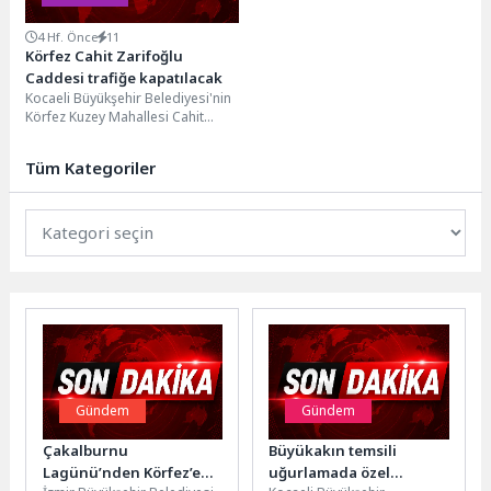
4 Hf. Önce
11
Körfez Cahit Zarifoğlu
Caddesi trafiğe kapatılacak
Kocaeli Büyükşehir Belediyesi'nin
Körfez Kuzey Mahallesi Cahit
Zarifoğlu Caddesi'nde 13
Temmuz–5 Ağustos tarihleri
Tüm Kategoriler
arasında gerçekleştireceği...
Gündem
Gündem
Çakalburnu
Büyükakın temsili
Lagünü’nden Körfez’e
uğurlamada özel