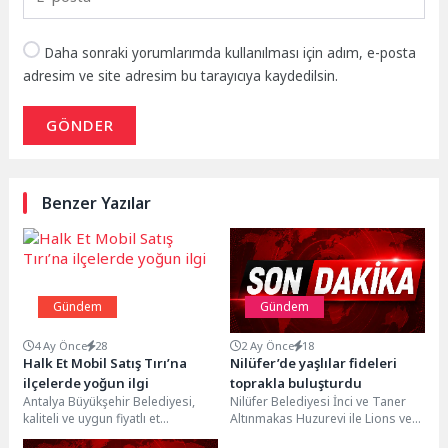
Daha sonraki yorumlarımda kullanılması için adım, e-posta
adresim ve site adresim bu tarayıcıya kaydedilsin.
GÖNDER
Benzer Yazılar
Gündem
Gündem
4 Ay Önce
28
2 Ay Önce
18
Halk Et Mobil Satış Tırı’na
Nilüfer’de yaşlılar fideleri
ilçelerde yoğun ilgi
toprakla buluşturdu
Antalya Büyükşehir Belediyesi,
Nilüfer Belediyesi İnci ve Taner
kaliteli ve uygun fiyatlı et
Altınmakas Huzurevi ile Lions ve
ürünlerini, ANET
Ercan Dikencik Alzheimer Hasta