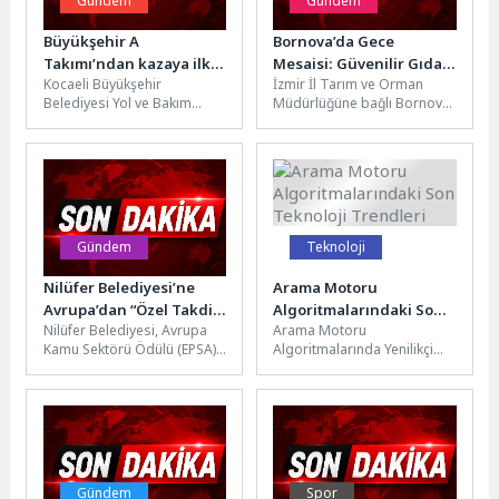
Gündem
Gündem
Büyükşehir A
Bornova’da Gece
Takımı’ndan kazaya ilk
Mesaisi: Güvenilir Gıda
Kocaeli Büyükşehir
İzmir İl Tarım ve Orman
müdahale
İçin Denetimler Aralıksız
Belediyesi Yol ve Bakım
Müdürlüğüne bağlı Bornova
Sürüyor
Dairesi Başkanlığı’na bağlı A
İlçe Tarım ve Orman
Takımı ekipleri; bakım-
Müdürlüğü ekipleri,
onarım ve temizlik...
vatandaşların...
Gündem
Teknoloji
Nilüfer Belediyesi’ne
Arama Motoru
Avrupa’dan “Özel Takdir”
Algoritmalarındaki Son
Nilüfer Belediyesi, Avrupa
Arama Motoru
ödülü
Teknoloji Trendleri
Kamu Sektörü Ödülü (EPSA)
Algoritmalarında Yenilikçi
2025-2026 kapsamında
Trendler Arama motoru
“Özel Takdir” ödülüne layık
algoritmaları sürekli olarak
görüldü. Katılımcı...
gelişmekte ve değişmektedir.
Bu değişimler,...
Gündem
Spor