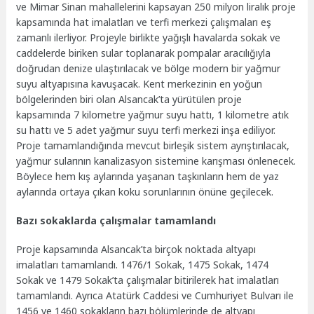
ve Mimar Sinan mahallelerini kapsayan 250 milyon liralık proje
kapsamında hat imalatları ve terfi merkezi çalışmaları eş
zamanlı ilerliyor. Projeyle birlikte yağışlı havalarda sokak ve
caddelerde biriken sular toplanarak pompalar aracılığıyla
doğrudan denize ulaştırılacak ve bölge modern bir yağmur
suyu altyapısına kavuşacak. Kent merkezinin en yoğun
bölgelerinden biri olan Alsancak’ta yürütülen proje
kapsamında 7 kilometre yağmur suyu hattı, 1 kilometre atık
su hattı ve 5 adet yağmur suyu terfi merkezi inşa ediliyor.
Proje tamamlandığında mevcut birleşik sistem ayrıştırılacak,
yağmur sularının kanalizasyon sistemine karışması önlenecek.
Böylece hem kış aylarında yaşanan taşkınların hem de yaz
aylarında ortaya çıkan koku sorunlarının önüne geçilecek.
Bazı sokaklarda çalışmalar tamamlandı
Proje kapsamında Alsancak’ta birçok noktada altyapı
imalatları tamamlandı. 1476/1 Sokak, 1475 Sokak, 1474
Sokak ve 1479 Sokak’ta çalışmalar bitirilerek hat imalatları
tamamlandı. Ayrıca Atatürk Caddesi ve Cumhuriyet Bulvarı ile
1456 ve 1460 sokakların bazı bölümlerinde de altyapı