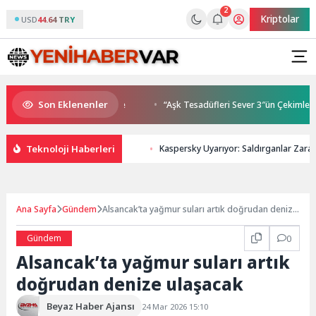
2
Kriptolar
USD
44.64 TRY
Son Eklenenler
uşmaları gençleri İzmir’de
“Aşk Tesadüfleri Sever 3″ün Çekimleri İs
Teknoloji Haberleri
Kaspersky Uyarıyor: Saldırganlar Zarar
Ana Sayfa
Gündem
Alsancak’ta yağmur suları artık doğrudan denize
ulaşacak
Gündem
0
Alsancak’ta yağmur suları artık
doğrudan denize ulaşacak
Beyaz Haber Ajansı
24 Mar 2026 15:10