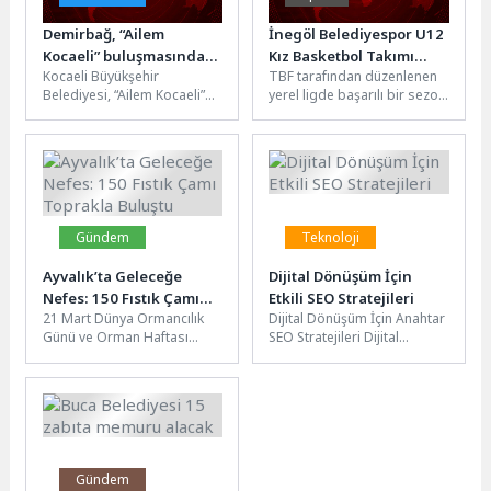
Demirbağ, “Ailem
İnegöl Belediyespor U12
Kocaeli” buluşmasında
Kız Basketbol Takımı
Kocaeli Büyükşehir
TBF tarafından düzenlenen
konuştu; “Aile, insanın
Bursa Üçüncüsü Oldu
Belediyesi, “Ailem Kocaeli”
yerel ligde başarılı bir sezon
ilk mektebidir”
buluşmaları kapsamında
geçiren İnegöl Belediyespor
divan edebiyatına dair
U12 Kız Basketbol Takımı,...
yorumları ve şiirleri ile
tanınan Dr....
Gündem
Teknoloji
Ayvalık’ta Geleceğe
Dijital Dönüşüm İçin
Nefes: 150 Fıstık Çamı
Etkili SEO Stratejileri
21 Mart Dünya Ormancılık
Dijital Dönüşüm İçin Anahtar
Toprakla Buluştu
Günü ve Orman Haftası
SEO Stratejileri Dijital
etkinlikleri kapsamında
dönüşüm, işletmelerin
Ayvalık’ta anlamlı bir
rekabetçi kalabilmesi ve
ağaçlandırma çalışması...
büyümesi için önemli...
Gündem