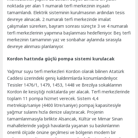
noktada yer alan 1 numaralı terfi merkezinin inşaatı
tamamlandı. Elektrik sisteminin kurulmasının ardından tesis
devreye alınacak. 2 numaralı terfi merkezinde imalat
çalışmaları sürerken, bayram sonrası süreçte 3 ve 4 numaralı
terfi merkezlerinin yapımına başlanması hedefleniyor. Beş terfi
merkezinin tamamının yaz ve sonbahar aylarında sırasıyla
devreye alınması planlanıyor.
Kordon hattında güçlü pompa sistemi kurulacak
Yağmur suyu terfi merkezleri Kordon olarak bilinen Atatürk
Caddesi üzerindeki geniş kaldırımlarda konumlandırılıyor.
Tesisler 1476/1, 1479, 1453, 1448 ve Brezilya sokaklarının
Kordon ile kesiştiği noktalarda yer alacak. Terfi merkezlerinde
toplam 11 pompa hizmet verecek. Sistem 4,4
metreküp/saniye (4400 litre/saniye) pompaj kapasitesiyle
yağmur sularını hızla denize ulaştıracak. Projenin
tamamlanmasıyla birlikte Alsancak, Kültür ve Mimar Sinan
mahallelerinde yağışlı havalarda yaşanan su baskınlarının
önemli ölçüde önüne geçilmesi ve bölgenin modern bir