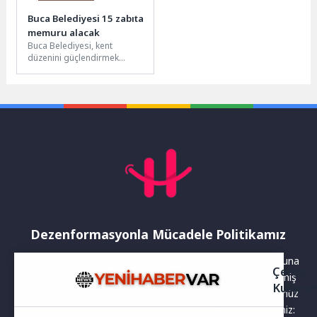
Buca Belediyesi 15 zabıta
memuru alacak
Buca Belediyesi, kent
düzenini güçlendirmek
amacıyla zabıta kadrosunu
genişletiyor. İlk kez atanacak
15 zabıta memuru...
Dezenformasyonla Mücadele Politikamız
Yayınlanan haberler doğruluk ilkesi gözetilerek hazırlanır. Buna
Çerez
rağmen bazı içeriklerde eksik, hatalı veya güncelliğini yitirmiş
Kullanı
bilgiler bulunabilir.Yanlış veya yanıltıcı olduğunu düşündüğünüz
haberleri aşağıdaki iletişim kanallarından bize bildirebilirsiniz: