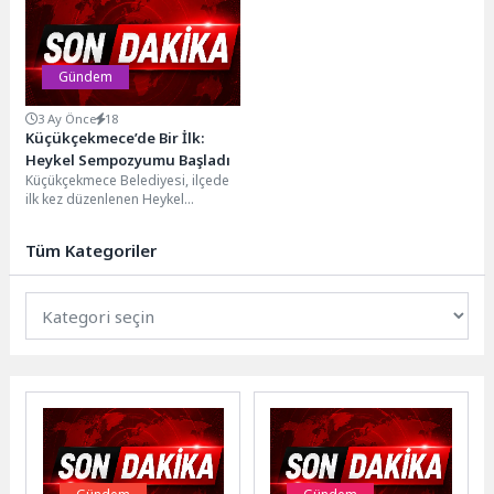
bünyesindeki Halk Et Mobil Tırıyla
Konukevi...
ilçelerde...
Gündem
3 Ay Önce
18
Küçükçekmece’de Bir İlk:
Heykel Sempozyumu Başladı
Küçükçekmece Belediyesi, ilçede
ilk kez düzenlenen Heykel
Sempozyumu’nun lansman
toplantısını Güzel Sanatlar
Tüm Kategoriler
Akademisi’nde gerçekleştirdi.
Küçükçekmece...