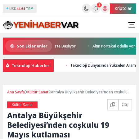
2
Kriptolar
USD
44.64 TRY
Son Eklenenler
World Cup Heyecanı Paris’te Başlıyor
Altın Portakal ödüllü yönetmen j
Teknoloji Haberleri
Teknoloji Dünyasında Yükselen Arama
Ana Sayfa
Kültür Sanat
Antalya Büyükşehir Belediyesi’nden coşkulu
19 Mayıs kutlaması
Kültür Sanat
0
Antalya Büyükşehir
Belediyesi’nden coşkulu 19
Mayıs kutlaması