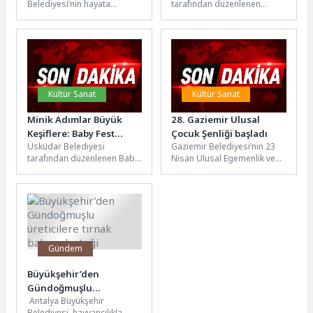
Belediyesi’nin hayata
tarafından düzenlenen
geçirdiği millet bahçeleri,
“Toplum İçin Bilim Eğitim
vatandaşların en uğrak
Seminerleri” kapsamında
yaşam alanları arasında yer
Üsküdar Üniversitesi İnsan
alıyor....
ve Toplum...
Kültür Sanat
Kültür Sanat
Minik Adımlar Büyük
28. Gaziemir Ulusal
Keşiflere: Baby Fest
Çocuk Şenliği başladı
Üsküdar Belediyesi
Gaziemir Belediyesi’nin 23
Kapılarını Açıyor
tarafından düzenlenen Baby
Nisan Ulusal Egemenlik ve
Fest, 6 Haziran Cumartesi
Çocuk Bayramı kutlamaları
günü saat 12.00-18.00
kapsamında düzenlediği 28.
arasında Bağlarbaşı Kültür...
Gaziemir Ulusal...
Gündem
Büyükşehir’den
Gündoğmuşlu
Antalya Büyükşehir
üreticilere tırnak bakım
Belediyesi, hayvancılıkla