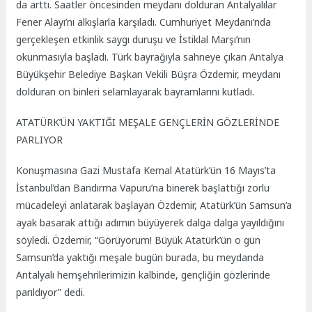
da arttı. Saatler öncesinden meydanı dolduran Antalyalılar
Fener Alayı’nı alkışlarla karşıladı. Cumhuriyet Meydanı’nda
gerçekleşen etkinlik saygı duruşu ve İstiklal Marşı’nın
okunmasıyla başladı. Türk bayrağıyla sahneye çıkan Antalya
Büyükşehir Belediye Başkan Vekili Büşra Özdemir, meydanı
dolduran on binleri selamlayarak bayramlarını kutladı.
ATATÜRK’ÜN YAKTIĞI MEŞALE GENÇLERİN GÖZLERİNDE
PARLIYOR
Konuşmasına Gazi Mustafa Kemal Atatürk’ün 16 Mayıs’ta
İstanbul’dan Bandırma Vapuru’na binerek başlattığı zorlu
mücadeleyi anlatarak başlayan Özdemir, Atatürk’ün Samsun’a
ayak basarak attığı adımın büyüyerek dalga dalga yayıldığını
söyledi. Özdemir, “Görüyorum! Büyük Atatürk’ün o gün
Samsun’da yaktığı meşale bugün burada, bu meydanda
Antalyalı hemşehrilerimizin kalbinde, gençliğin gözlerinde
parıldıyor” dedi.