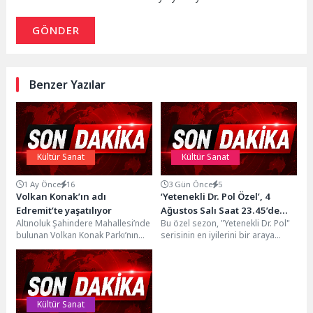
GÖNDER
Benzer Yazılar
Kültür Sanat
Kültür Sanat
1 Ay Önce
16
3 Gün Önce
5
Volkan Konak’ın adı
‘Yetenekli Dr. Pol Özel’, 4
Edremit’te yaşatılıyor
Ağustos Salı Saat 23.45’de
Altınoluk Şahindere Mahallesi’nde
Bu özel sezon, "Yetenekli Dr. Pol"
National Geographic WILD
bulunan Volkan Konak Parkı’nın
serisinin en iyilerini bir araya
Ekranlarında Kalan
açılışına Edremit Belediye Başkanı
getiriyor. Pol Veteriner
Bölümleriyle Ekrana Geliyor!
Mehmet Ertaş’ın yanı sıra...
Hizmetleri'nin...
Kültür Sanat