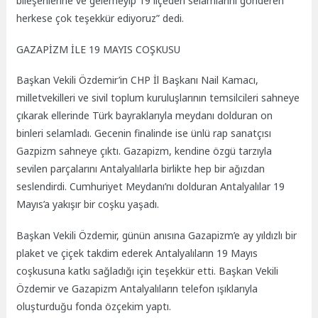
bileşenlerine ve gelemeyip 19 ilçeden selamlarını gönderen
herkese çok teşekkür ediyoruz” dedi.
GAZAPİZM İLE 19 MAYIS COŞKUSU
Başkan Vekili Özdemir’in CHP İl Başkanı Nail Kamacı,
milletvekilleri ve sivil toplum kuruluşlarının temsilcileri sahneye
çıkarak ellerinde Türk bayraklarıyla meydanı dolduran on
binleri selamladı. Gecenin finalinde ise ünlü rap sanatçısı
Gazpizm sahneye çıktı. Gazapizm, kendine özgü tarzıyla
sevilen parçalarını Antalyalılarla birlikte hep bir ağızdan
seslendirdi. Cumhuriyet Meydanı’nı dolduran Antalyalılar 19
Mayıs’a yakışır bir coşku yaşadı.
Başkan Vekili Özdemir, günün anısına Gazapizm’e ay yıldızlı bir
plaket ve çiçek takdim ederek Antalyalıların 19 Mayıs
coşkusuna katkı sağladığı için teşekkür etti. Başkan Vekili
Özdemir ve Gazapizm Antalyalıların telefon ışıklarıyla
oluşturduğu fonda özçekim yaptı.