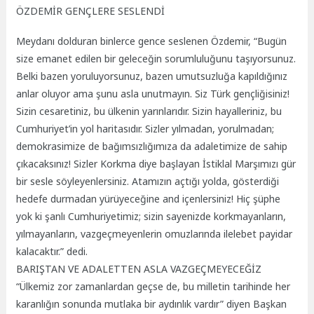
ÖZDEMİR GENÇLERE SESLENDİ
Meydanı dolduran binlerce gence seslenen Özdemir, “Bugün
size emanet edilen bir geleceğin sorumluluğunu taşıyorsunuz.
Belki bazen yoruluyorsunuz, bazen umutsuzluğa kapıldığınız
anlar oluyor ama şunu asla unutmayın. Siz Türk gençliğisiniz!
Sizin cesaretiniz, bu ülkenin yarınlarıdır. Sizin hayalleriniz, bu
Cumhuriyet’in yol haritasıdır. Sizler yılmadan, yorulmadan;
demokrasimize de bağımsızlığımıza da adaletimize de sahip
çıkacaksınız! Sizler Korkma diye başlayan İstiklal Marşımızı gür
bir sesle söyleyenlersiniz. Atamızın açtığı yolda, gösterdiği
hedefe durmadan yürüyeceğine and içenlersiniz! Hiç şüphe
yok ki şanlı Cumhuriyetimiz; sizin sayenizde korkmayanların,
yılmayanların, vazgeçmeyenlerin omuzlarında ilelebet payidar
kalacaktır.” dedi.
BARIŞTAN VE ADALETTEN ASLA VAZGEÇMEYECEĞİZ
“Ülkemiz zor zamanlardan geçse de, bu milletin tarihinde her
karanlığın sonunda mutlaka bir aydınlık vardır” diyen Başkan