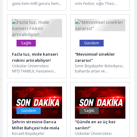
günü hem millî gururu hem
ismi Fedon, oğlu Theo
de sağlıklı yaşam bilincini
Kalyoncu ve Fatih
bir...
Tokmakçı'nın işletmeciliğini
yaptığı Zorba Taverna'da...
Sağlık
Gündem
Fazla tuz, mide kanseri
“Mevsimsel sinekler
riskini artırabiliyor!
zararsız”
Üsküdar Üniversitesi
İzmir Büyükşehir Belediyesi,
NPİSTANBUL Hastanesi
baharda artan ve
Gastroenteroloji ve Dahiliye
sivrisinekle karıştırılan
Uzmanı Prof. Dr. Aytaç
mevsimsel sineklerin
Atamer, aşırı tuz tüketiminin
hastalık taşımadığını
mideye...
açıkladı. Uzmanlar, bu...
Gündem
Sağlık
Şehrin stresine Darıca
“Günde en az üç kez
Millet Bahçesi’nde mola
sarılın!”
Kocaeli Büyükşehir
Üsküdar Üniversitesi