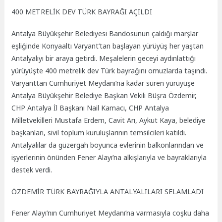
400 METRELİK DEV TÜRK BAYRAĞI AÇILDI
Antalya Büyükşehir Belediyesi Bandosunun çaldığı marşlar
eşliğinde Konyaaltı Varyant’tan başlayan yürüyüş her yaştan
Antalyalıyı bir araya getirdi. Meşalelerin geceyi aydınlattığı
yürüyüşte 400 metrelik dev Türk bayrağını omuzlarda taşındı.
Varyanttan Cumhuriyet Meydanı’na kadar süren yürüyüşe
Antalya Büyükşehir Belediye Başkan Vekili Büşra Özdemir,
CHP Antalya İl Başkanı Nail Kamacı, CHP Antalya
Milletvekilleri Mustafa Erdem, Cavit Arı, Aykut Kaya, belediye
başkanları, sivil toplum kuruluşlarının temsilcileri katıldı.
Antalyalılar da güzergah boyunca evlerinin balkonlarından ve
işyerlerinin önünden Fener Alayı’na alkışlarıyla ve bayraklarıyla
destek verdi.
ÖZDEMİR TÜRK BAYRAĞIYLA ANTALYALILARI SELAMLADI
Fener Alayı’nın Cumhuriyet Meydanı’na varmasıyla coşku daha