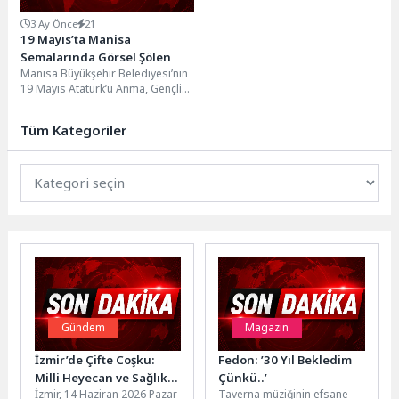
3 Ay Önce
21
19 Mayıs’ta Manisa
Semalarında Görsel Şölen
Manisa Büyükşehir Belediyesi’nin
19 Mayıs Atatürk’ü Anma, Gençlik
ve Spor Bayramı kutlamaları
kapsamında düzenlediği drone...
Tüm Kategoriler
Gündem
Magazin
İzmir’de Çifte Coşku:
Fedon: ’30 Yıl Bekledim
Milli Heyecan ve Sağlıklı
Çünkü..’
İzmir, 14 Haziran 2026 Pazar
Taverna müziğinin efsane
Yaşam Buluşması