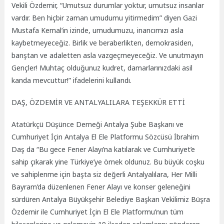
Vekili Özdemir, “Umutsuz durumlar yoktur, umutsuz insanlar
vardır. Ben hiçbir zaman umudumu yitirmedim” diyen Gazi
Mustafa Kemal’in izinde, umudumuzu, inancımızı asla
kaybetmeyeceğiz. Birlik ve beraberlikten, demokrasiden,
barıştan ve adaletten asla vazgeçmeyeceğiz. Ve unutmayın
Gençler! Muhtaç olduğunuz kudret, damarlarınızdaki asil
kanda mevcuttur!” ifadelerini kullandı.
DAŞ, ÖZDEMİR VE ANTALYALILARA TEŞEKKÜR ETTİ
Atatürkçü Düşünce Derneği Antalya Şube Başkanı ve
Cumhuriyet İçin Antalya El Ele Platformu Sözcüsü İbrahim
Daş da “Bu gece Fener Alayı’na katılarak ve Cumhuriyet’e
sahip çıkarak yine Türkiye’ye örnek oldunuz. Bu büyük coşku
ve sahiplenme için başta siz değerli Antalyalılara, Her Milli
Bayram’da düzenlenen Fener Alayı ve konser geleneğini
sürdüren Antalya Büyükşehir Belediye Başkan Vekilimiz Büşra
Özdemir ile Cumhuriyet İçin El Ele Platformu’nun tüm