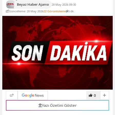
Beyaz Haber Ajansı
20 May 2026 09:30
Güncelleme: 20 May 2026
22 Görüntüleme
5 dk.
0
Yazı Özetini Göster