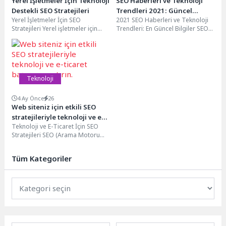
Yerel İşletmeler İçin Teknoloji
SEO Haberleri ve Teknoloji
Destekli SEO Stratejileri
Trendleri 2021: Güncel
Yerel İşletmeler İçin SEO
2021 SEO Haberleri ve Teknoloji
Bilgiler ve İpuçları
Stratejileri Yerel işletmeler için
Trendleri: En Güncel Bilgiler SEO
SEO stratejileri belirlemek,
dünyası sürekli olarak değişiyor
işletmenizin bulunduğu bölgedeki
ve...
potansiyel...
Teknoloji
4 Ay Önce
26
Web siteniz için etkili SEO
stratejileriyle teknoloji ve e-
Teknoloji ve E-Ticaret İçin SEO
ticaret başarınızı artırın.
Stratejileri SEO (Arama Motoru
Optimizasyonu), bir web sitesinin
arama motorlarında...
Tüm Kategoriler