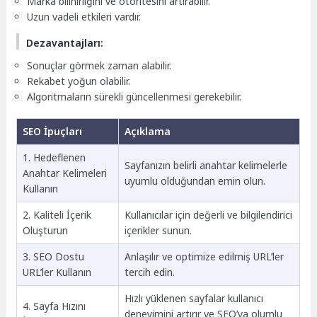
Marka bilinirliğini ve otoritesini artırabilir.
Uzun vadeli etkileri vardır.
Dezavantajları:
Sonuçlar görmek zaman alabilir.
Rekabet yoğun olabilir.
Algoritmaların sürekli güncellenmesi gerekebilir.
SEO İpuçları
Açıklama
1. Hedeflenen
Sayfanızın belirli anahtar kelimelerle
Anahtar Kelimeleri
uyumlu olduğundan emin olun.
Kullanın
2. Kaliteli İçerik
Kullanıcılar için değerli ve bilgilendirici
Oluşturun
içerikler sunun.
3. SEO Dostu
Anlaşılır ve optimize edilmiş URL’ler
URL’ler Kullanın
tercih edin.
Hızlı yüklenen sayfalar kullanıcı
4. Sayfa Hızını
deneyimini artırır ve SEO’ya olumlu