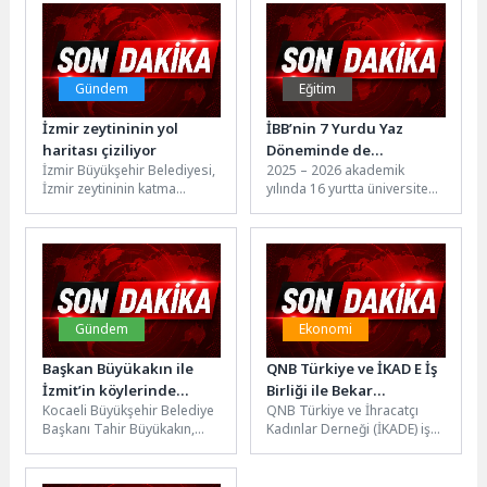
yürüyebilmesi adına
kazanacağına kadının...
kaldırım...
Gündem
Eğitim
İzmir zeytininin yol
İBB’nin 7 Yurdu Yaz
haritası çiziliyor
Döneminde de
İzmir Büyükşehir Belediyesi,
2025 – 2026 akademik
Öğrencilerin Hizmetinde
İzmir zeytininin katma
yılında 16 yurtta üniversite
değerinin artırılarak ulusal
öğrencilerini ağırlayan İBB
ve uluslararası alanda hak
Yurtları, bu yaz döneminde...
ettiği değere...
Gündem
Ekonomi
Başkan Büyükakın ile
QNB Türkiye ve İKAD E İş
İzmit’in köylerinde
Birliği ile Bekar
Kocaeli Büyükşehir Belediye
QNB Türkiye ve İhracatçı
sımsıcak görüntüler
Annelerin Ekonomik
Başkanı Tahir Büyükakın,
Kadınlar Derneği (İKADE) iş
Güçlenme Yolculuğunda
İzmit Balören’de köyün ileri
birliğiyle hayata geçirilen
İlk Adım Atıldı
gelenlerini ve hastaları
Bekar Annelerin
ziyaret etti....
Sürdürülebilir İstihdam...