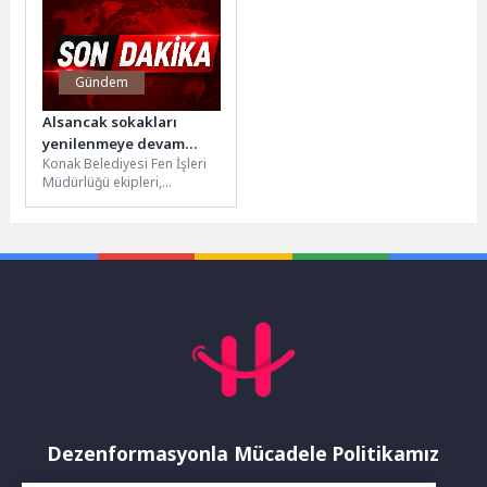
Gündem
Alsancak sokakları
yenilenmeye devam
Konak Belediyesi Fen İşleri
ediyor
Müdürlüğü ekipleri,
Alsancak’ta altyapı
faaliyetleri nedeniyle zarar
gören sokakları yenileyerek
daha...
Dezenformasyonla Mücadele Politikamız