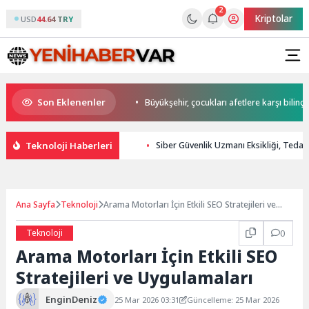
2
Kriptolar
USD
44.64 TRY
Son Eklenenler
Başkan Büyükakın’dan
Büyükşehir, çocukları afetlere karşı bilinçlendiri
Teknoloji Haberleri
Siber Güvenlik Uzmanı Eksikliği, Tedari
Ana Sayfa
Teknoloji
Arama Motorları İçin Etkili SEO Stratejileri ve
Uygulamaları
Teknoloji
0
Arama Motorları İçin Etkili SEO
Stratejileri ve Uygulamaları
EnginDeniz
25 Mar 2026 03:31
Güncelleme: 25 Mar 2026