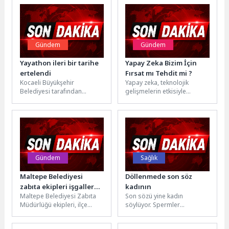
Gündem
Gündem
Yayathon ileri bir tarihe
Yapay Zeka Bizim İçin
ertelendi
Fırsat mı Tehdit mi ?
Kocaeli Büyükşehir
Yapay zeka, teknolojik
Belediyesi tarafından
gelişmelerin etkisiyle
düzenlenmesi planlanan
değişen dünyada adından
Yayathon, daha geniş
sıkça söz ettiriyor. Kimileri
paydaş katılımının
bu teknolojiden endişe...
sağlanabilmesi amacıyla ileri
bir...
Gündem
Sağlık
Maltepe Belediyesi
Döllenmede son söz
zabıta ekipleri işgallere
kadının
Maltepe Belediyesi Zabıta
Son sözü yine kadın
karşı sahada
Müdürlüğü ekipleri, ilçe
söylüyor. Spermler
genelinde vatandaşların
yumurtayı döllemek için
huzuru, güvenliği ve rahat
yarışa dursunlar, yarışı kimin