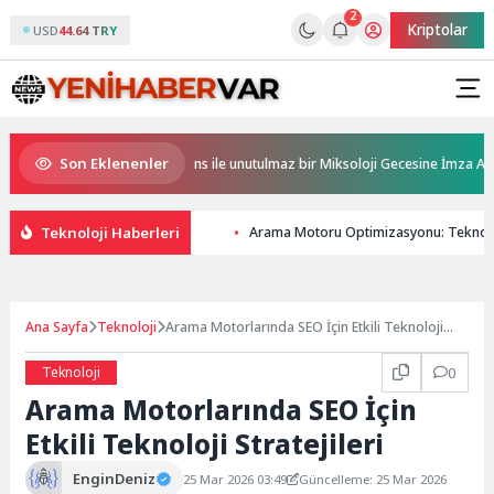
2
Kriptolar
USD
44.64 TRY
Son Eklenenler
s, Ödüllü bar Panda & Sons ile unutulmaz bir Miksoloji Gecesine İmza Attı
Teknoloji Haberleri
Arama Motoru Optimizasyonu: Teknoloj
Ana Sayfa
Teknoloji
Arama Motorlarında SEO İçin Etkili Teknoloji
Stratejileri
Teknoloji
0
Arama Motorlarında SEO İçin
Etkili Teknoloji Stratejileri
EnginDeniz
25 Mar 2026 03:49
Güncelleme: 25 Mar 2026