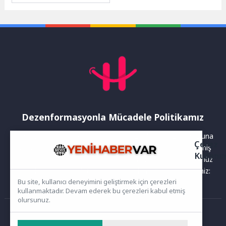
Günleri: Sektör Buluşmaları
kapsamında, Cannes Film
Festivali’nde ödül alan...
Dezenformasyonla Mücadele Politikamız
Yayınlanan haberler doğruluk ilkesi gözetilerek hazırlanır. Buna
Çerez
rağmen bazı içeriklerde eksik, hatalı veya güncelliğini yitirmiş
Kullanı
bilgiler bulunabilir.Yanlış veya yanıltıcı olduğunu düşündüğünüz
haberleri aşağıdaki iletişim kanallarından bize bildirebilirsiniz:
Bu site, kullanıcı deneyimini geliştirmek için çerezleri
kullanmaktadır. Devam ederek bu çerezleri kabul etmiş
olursunuz.
Ana Sayfa