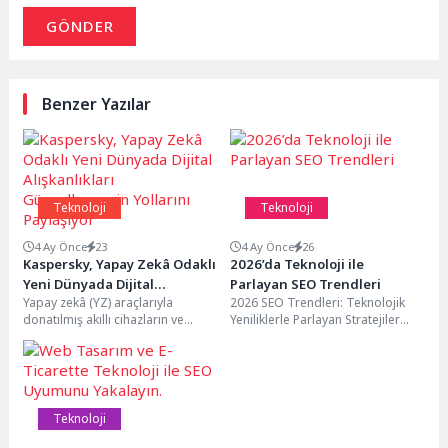
GÖNDER
Benzer Yazılar
Teknoloji
Teknoloji
4 Ay Önce
23
4 Ay Önce
26
Kaspersky, Yapay Zekâ Odaklı
2026’da Teknoloji ile
Yeni Dünyada Dijital
Parlayan SEO Trendleri
Yapay zekâ (YZ) araçlarıyla
2026 SEO Trendleri: Teknolojik
Alışkanlıkları Güncellemenin
donatılmış akıllı cihazların ve
Yeniliklerle Parlayan Stratejiler
Yollarını Paylaşıyor
" kesintisiz çalışan dijital
2026 yılında SEO dünyasında
hizmetler" hizmetlerin günlük
parlaması beklenen teknolojik
hayatın...
yenilikler...
Teknoloji