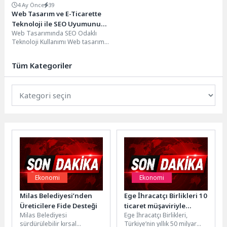
4 Ay Önce
39
Web Tasarım ve E-Ticarette
Teknoloji ile SEO Uyumunu
Web Tasarımında SEO Odaklı
Yakalayın.
Teknoloji Kullanımı Web tasarımı,
bir web sitesinin görünümü ve
kullanıcı deneyimini...
Tüm Kategoriler
Ekonomi
Ekonomi
Milas Belediyesi’nden
Ege İhracatçı Birlikleri 10
Üreticilere Fide Desteği
ticaret müşaviriyle
Milas Belediyesi
Ege İhracatçı Birlikleri,
ihracatçıları bir araya
sürdürülebilir kırsal
Türkiye’nin yıllık 50 milyar
getiriyor