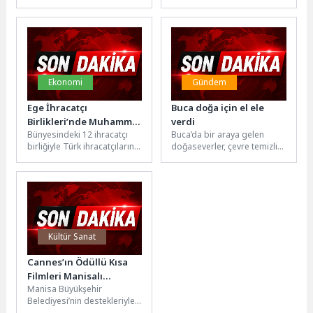
Temmuz hain darbe
yapımcılığını ise deneyimli
girişiminin yıldönümünde bir
isim Suat Yanç'ın üstlendiği
mesaj yayımladı.15...
sezonun en...
Ekonomi
Gündem
Ege İhracatçı
Buca doğa için el ele
Birlikleri’nde Muhammet
verdi
Bünyesindeki 12 ihracatçı
Buca’da bir araya gelen
Öztürk dönemi
birliğiyle Türk ihracatçılarının
doğaseverler, çevre temizliği
en büyük çatı
yaptı. Buca Belediye Başkanı
kuruluşlarından biri olan Ege
Mimar Görkem Duman,
İhracatçı Birlikleri’nde...
“Doğaya...
Kültür Sanat
Cannes’ın Ödüllü Kısa
Filmleri Manisalı
Manisa Büyükşehir
Sinemaseverlerle
Belediyesi’nin destekleriyle
Buluştu
düzenlenen Sinematek