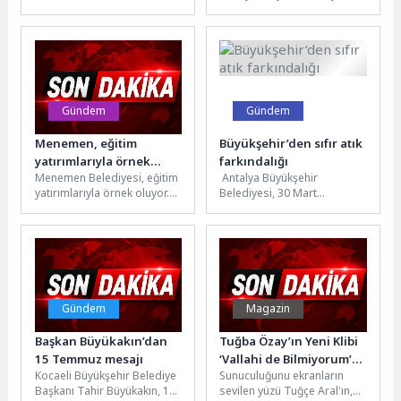
kalkınma anlayışı ile projeler
dolar ihracat yaptığı 10
üretmeye ve üreticilerin
ülkede 4 yıl ticaret...
yanında olmaya devam
ediyor....
Gündem
Gündem
Menemen, eğitim
Büyükşehir’den sıfır atık
yatırımlarıyla örnek
farkındalığı
Menemen Belediyesi, eğitim
Antalya Büyükşehir
gösteriliyor
yatırımlarıyla örnek oluyor.
Belediyesi, 30 Mart
Anaokulu sıralarından
Uluslararası Sıfır Atık
üniversite mezuniyetine
Günü’nü öğrencilerle birlikte
kadar süren eğitim
kutladı. Etkinlikte öğrencilerin
destekleriyle birlikte...
topladıkları...
Gündem
Magazin
Başkan Büyükakın’dan
Tuğba Özay’ın Yeni Klibi
15 Temmuz mesajı
‘Vallahi de Bilmiyorum’
Kocaeli Büyükşehir Belediye
Sunuculuğunu ekranların
İlk Kez NR1 Magazin’de!
Başkanı Tahir Büyükakın, 15
sevilen yüzü Tuğçe Aral'ın,