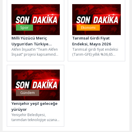
ihracatçıları Ege İhracatçı
Antalya İçmesuyu Tesisi
Birlikleri...
İnşaatı Projesi’nde...
Spor
Ekonomi
Milli Yüzücü Meriç
Tarımsal Girdi Fiyat
Uygun’dan Türkiye
Endeksi, Mayıs 2026
Akfen İnşaat’ın “Team Akfen
Tarımsal girdi fiyat endeksi
Şampiyonluğu
İnşaat” projesi kapsamında
(Tarım-GFE) yıllık %36,65
desteklediği milli yüzücü
arttı, aylık %0,44 arttıTarım-
Meriç Uygun, Türk
GFE'de (2020=100), 2026 yılı
yüzmesinde dikkat çeken bir
Mayıs...
başarıya...
Gündem
Yenişehir yeşil geleceğe
yürüyor
Yenişehir Belediyesi,
tarımdan teknolojiye uzanan
ekolojik hamleleriyle sınırları
aştı. Avrupa Komisyonu’nun