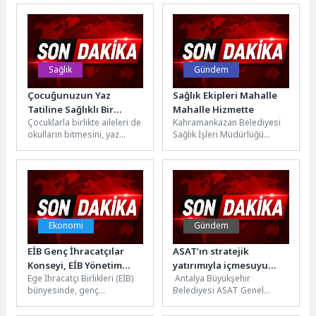
yenisini daha ekliyor. Bu
2025-2026 eğitim öğretim yılı
kapsamda Anne...
ikinci dönem kursları...
Sağlık
Gündem
Çocuğunuzun Yaz
Sağlık Ekipleri Mahalle
Tatiline Sağlıklı Bir
Mahalle Hizmette
Çocuklarla birlikte aileleri de
Kahramankazan Belediyesi
Gülüşle Başlaması İçin 5
okulların bitmesini, yaz
Sağlık İşleri Müdürlüğü
Öneri
tatilinin başlamasını
ekipleri, evde sağlık
heyecanla bekliyor. Ancak bu
hizmetleri kapsamında ilçe
bekleyişte konforlu...
genelindeki hasta, yaşlı ve...
Ekonomi
Gündem
EİB Genç İhracatçılar
ASAT’ın stratejik
Konseyi, EİB Yönetim
yatırımıyla içmesuyu
Ege İhracatçı Birlikleri (EİB)
Antalya Büyükşehir
Kurullarına mührünü
altyapısı güçleniyor
bünyesinde, genç
Belediyesi ASAT Genel
vurdu
ihracatçıların ihracatçı
Müdürlüğü tarafından
birliklerini tanıması, genç
hayata geçirilen Kuzey