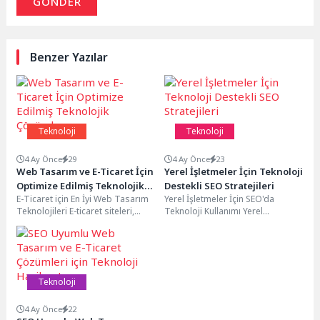
GÖNDER
Benzer Yazılar
Teknoloji
Teknoloji
4 Ay Önce
29
4 Ay Önce
23
Web Tasarım ve E-Ticaret İçin
Yerel İşletmeler İçin Teknoloji
Optimize Edilmiş Teknolojik
Destekli SEO Stratejileri
E-Ticaret için En İyi Web Tasarım
Yerel İşletmeler İçin SEO'da
Çözümler
Teknolojileri E-ticaret siteleri,
Teknoloji Kullanımı Yerel
kullanıcıların web sitesinde
işletmeler için SEO çalışmaları,
kolayca dolaşmalarını sağlayan,...
teknolojinin sağladığı
imkanlardan yararlanarak...
Teknoloji
4 Ay Önce
22