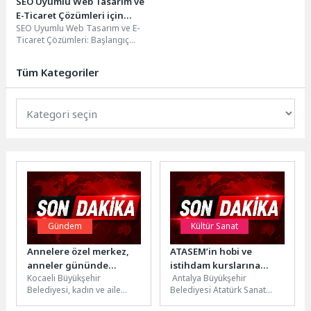
SEO Uyumlu Web Tasarım ve
E-Ticaret Çözümleri için
SEO Uyumlu Web Tasarım ve E-
Teknoloji Harikası!
Ticaret Çözümleri: Başlangıç
Rehberi Web sitenizin SEO uyumlu
olması, online...
Tüm Kategoriler
Gündem
Kültür Sanat
Annelere özel merkez,
ATASEM’in hobi ve
anneler gününde
istihdam kurslarına
Kocaeli Büyükşehir
Antalya Büyükşehir
açılıyor
yoğun ilgi
Belediyesi, kadın ve aile
Belediyesi Atatürk Sanat
odaklı hizmetlerine bir
Eğitim Merkezi (ATASEM),