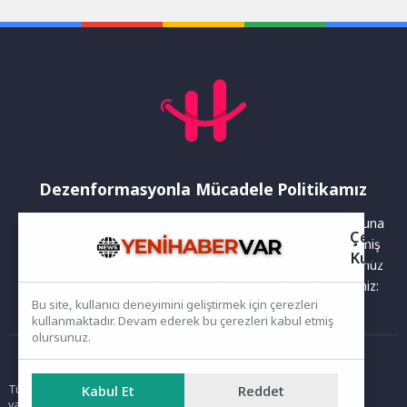
elit projelerine davet
edilen...
Dezenformasyonla Mücadele Politikamız
Yayınlanan haberler doğruluk ilkesi gözetilerek hazırlanır. Buna
Çerez
rağmen bazı içeriklerde eksik, hatalı veya güncelliğini yitirmiş
Kullanı
bilgiler bulunabilir.Yanlış veya yanıltıcı olduğunu düşündüğünüz
haberleri aşağıdaki iletişim kanallarından bize bildirebilirsiniz:
Bu site, kullanıcı deneyimini geliştirmek için çerezleri
kullanmaktadır. Devam ederek bu çerezleri kabul etmiş
olursunuz.
Ana Sayfa
Kabul Et
Reddet
Tüm hakları saklıdır. Sitede yer alan içerikler izinsiz kopyalanamaz,
yayımlanamaz ve kullanılamaz.