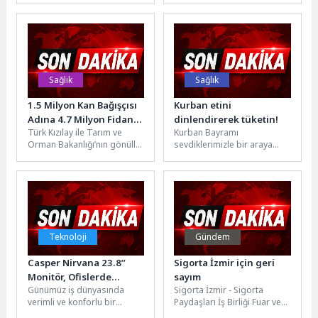
Faaliyet Raporu görüşüldü.
Bornova Kiraz Festivali ile
İnegöl Belediyesi’nin 1...
vatandaşları Beşyol...
Sağlık
Sağlık
1.5 Milyon Kan Bağışçısı
Kurban etini
Adına 4.7 Milyon Fidan
dinlendirerek tüketin!
Türk Kızılay ile Tarım ve
Kurban Bayramı
Dikildi
Orman Bakanlığı’nın gönüllü
sevdiklerimizle bir araya
kan bağışını teşvik etmek ve
geldiğimiz, aile sofralarının
ülke genelinde...
kurulduğu ve tatlıların bol
bol tüketildiği
dönemlerden...
Teknoloji
Gündem
Casper Nirvana 23.8’’
Sigorta İzmir için geri
Monitör, Ofislerde
sayım
Günümüz iş dünyasında
Sigorta İzmir - Sigorta
Konforlu ve Kesintisiz
verimli ve konforlu bir
Paydaşları İş Birliği Fuar ve
Çalışmayı Destekliyor
çalışma deneyimi, kullanılan
Zirvesi 11-13 Haziran 2026