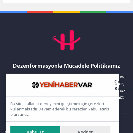
toplantısında; ilçede yapımı
devam eden projeler ile...
Dezenformasyonla Mücadele Politikamız
Yayınlanan haberler doğruluk ilkesi gözetilerek hazırlanır. Buna
Çerez
rağmen bazı içeriklerde eksik, hatalı veya güncelliğini yitirmiş
Kullanı
bilgiler bulunabilir.Yanlış veya yanıltıcı olduğunu düşündüğünüz
haberleri aşağıdaki iletişim kanallarından bize bildirebilirsiniz:
Bu site, kullanıcı deneyimini geliştirmek için çerezleri
kullanmaktadır. Devam ederek bu çerezleri kabul etmiş
olursunuz.
Ana Sayfa
Tüm hakları saklıdır. Sitede yer alan içerikler izinsiz kopyalanamaz,
Kabul Et
Reddet