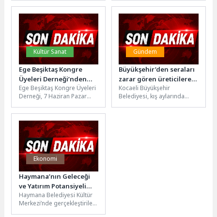
teknolojik ekipmanların
tarihlerinde Fuar...
kalitesiyle doğrudan ilişkili....
Kültür Sanat
Gündem
Ege Beşiktaş Kongre
Büyükşehir’den seraları
Üyeleri Derneği’nden
zarar gören üreticilere
Ege Beşiktaş Kongre Üyeleri
Kocaeli Büyükşehir
Siyah & Beyaz Gece
destek
Derneği, 7 Haziran Pazar
Belediyesi, kış aylarında
günü Güzelbahçe'de
etkili olan şiddetli rüzgâr ve
düzenleyeceği "Siyah &
sağanak yağış sonrası
Beyaz Gece"...
seraları zarar...
Ekonomi
Haymana’nın Geleceği
ve Yatırım Potansiyeli
Haymana Belediyesi Kültür
Masaya Yatırıldı
Merkezi’nde gerçekleştirilen
geniş katılımlı istişare