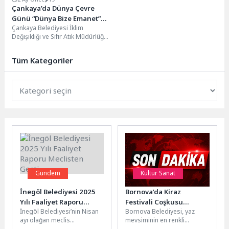
Çankaya’da Dünya Çevre
Günü “Dünya Bize Emanet”
Çankaya Belediyesi İklim
Temasıyla Kutlandı
Değişikliği ve Sıfır Atık Müdürlüğü,
5 Haziran Dünya Çevre Günü
kapsamında bu...
Tüm Kategoriler
Gündem
Kültür Sanat
İnegöl Belediyesi 2025
Bornova’da Kiraz
Yılı Faaliyet Raporu
Festivali Coşkusu
İnegöl Belediyesi’nin Nisan
Bornova Belediyesi, yaz
Meclisten Geçti
Beşyol’u Saracak
ayı olağan meclis
mevsiminin en renkli
toplantısında 2025 Yılı
etkinliklerinden biri olan