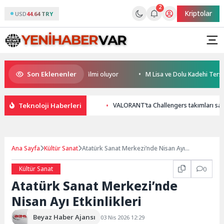
2
Kriptolar
USD
44.64 TRY
Son Eklenenler
’nin ilk IMAX® animasyon filmi oluyor
M Lisa ve Dolu Kadehi Ters Tut’ta
Teknoloji Haberleri
VALORANT’ta Challengers takımları sa
Ana Sayfa
Kültür Sanat
Atatürk Sanat Merkezi’nde Nisan Ayı
Etkinlikleri
Kültür Sanat
0
Atatürk Sanat Merkezi’nde
Nisan Ayı Etkinlikleri
Beyaz Haber Ajansı
03 Nis 2026 12:29