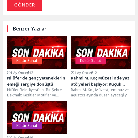
GÖNDER
Benzer Yazılar
Kültür Sanat
Kültür Sanat
1 Ay Önce
12
1 Ay Önce
12
Nilüfer’de genç yeteneklerin
Rahmi M. Koç Müzesi’nde yaz
emeği sergiye dönüştü
atölyeleri başlıyor: Küçük
Nilüfer Belediyesi’nin “Bir Şehre
Rahmi M. Koç Müzesi, temmuz ve
kaşifler hem eğlenecek hem
Bakmak: Kesitler, Motifler ve
ağustos ayında düzenleyeceği yaz
öğrenecek
Manzaralar” sergisi Nâzım Hikmet
atölyeleriyle çocukları bilim, sanat
Kültürevi’nde açıldı. Zeki...
ve...
Kültür Sanat
2 Ay Önce
19