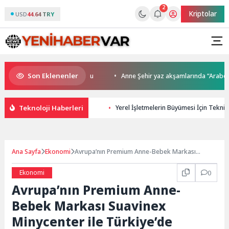
2
Kriptolar
USD
44.64 TRY
Son Eklenenler
da kupalar sahiplerini buldu
Anne Şehir yaz akşamlarında “Arabesk” r
Teknoloji Haberleri
Yerel İşletmelerin Büyümesi İçin Teknik
Ana Sayfa
Ekonomi
Avrupa’nın Premium Anne-Bebek Markası
Suavinex Minycenter ile Türkiye’de
Ekonomi
0
Avrupa’nın Premium Anne-
Bebek Markası Suavinex
Minycenter ile Türkiye’de