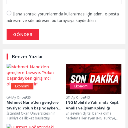
Daha sonraki yorumlarımda kullanılması için adım, e-posta
adresim ve site adresim bu tarayıcıya kaydedilsin.
GÖNDER
Benzer Yazılar
Ekonomi
Ekonomi
4 Ay Önce
25
1 Ay Önce
13
Mehmet Nane’den gençlere
ING Mobil ile Yatırımda Keşif,
tavsiye: ‘Yolun başındayken
Analiz ve İşlem Kolaylığı
İstanbul Okan Üniversitesi'nin
En sevilen dijital banka olma
girişimci olmayı deneyin’
Türkiye'de ilk kez başlattığı
hedefiyle ilerleyen ING Türkiye,
Girişimcilik Dersi'ne Pegaus Hava
yatırım deneyimini daha kolay ve
Yolları Yönetim Kurulu Başkanı...
zahmetsiz...