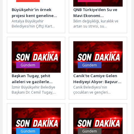
Büyükşehir’in örnek
QNB Türkiye’den Su ve
projesi kent geneline
Mavi Ekonomi
Antalya Büyükşehir
İklim değişikliği, kuraklık ve
yayılıyor
Finansmanında Mavi
Belediyesi’nin Çiftçi Kart
artan su stresi, su
Repo ile Yeni Adım
Projesi büyümeye ve
kaynaklarının sürdürülebilir
yaygınlaşmaya devam
yönetimini yalnızca çevresel
ediyor. Daha önce 8 ilçede...
değil, aynı zamanda...
Gündem
Gündem
Başkan Tugay, şehit
Canik’te Camiye Gelen
aileleri ve gazilerle
Hediyeyi Alıyor: Başvuru
İzmir Büyükşehir Belediye
Canik Belediyesi'nin
buluştu “Ne yaparsak
Süresi Uzatıldı!
Başkanı Dr. Cemil Tugay,
çocukları ve gençleri
yapalım hakkınız
İzmir Büyükşehir
hediyelerle buluşturduğu
ödenmez”
Belediyesi'nin düzenlediği
"Haydi Güle Oynaya Camiye
Ödemiş gezisine katılan
Gel" projesinin başvuru
şehit...
süresi...
Gündem
Gündem