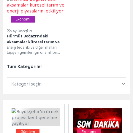
Ekonomi
5 Ay Önce
19
Hürmüz Boğazı’ndaki
aksamalar küresel tarım ve
Enerji tedariki ve diğer malları
enerji piyasalarını etkiliyor
taşıyan gemiler için önemli bir
geçiş noktası olan Hürmüz
Boğazı’nda...
Tüm Kategoriler
Gündem
Ekonomi