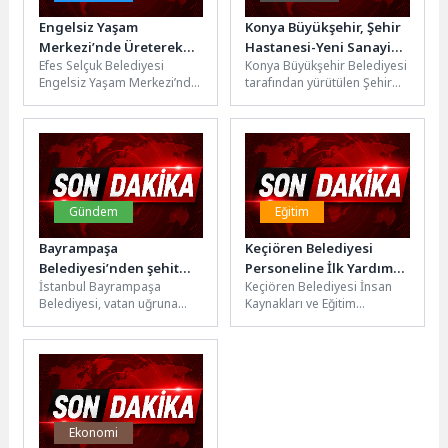
Engelsiz Yaşam
Konya Büyükşehir, Şehir
Merkezi’nde Üreterek
Hastanesi-Yeni Sanayi
Efes Selçuk Belediyesi
Konya Büyükşehir Belediyesi
Güçleniyorlar
Tramvay Hattı
Engelsiz Yaşam Merkezi’nde
tarafından yürütülen Şehir
Güzergâhındaki
düzenlenen makrome ve
hastanesi-Yeni Sanayi Sitesi
Bölgelerin Yol Altyapısını
yaratıcı drama atölyeleri,
Tramvay Projesi
Güçlendiriyor
engelsiz bireylerin hem...
kapsamında hastanenin
arka tarafında...
Gündem
Eğitim
Bayrampaşa
Keçiören Belediyesi
Belediyesi’nden şehit
Personeline İlk Yardım
İstanbul Bayrampaşa
Keçiören Belediyesi İnsan
Özcan İlhan’a anlamlı
Eğitimi Verildi
Belediyesi, vatan uğruna
Kaynakları ve Eğitim
vefa
canını feda eden Jandarma
Müdürlüğü ile Ankara İl
Uzman Çavuş Özcan İlhan’ın
Sağlık Müdürlüğü iş
aziz hatırasını...
birliğinde, belediye...
Ekonomi