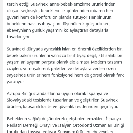
tercih ettiği Suavinex; anne-bebek-emzirme ürünlerinden
oluşan seçkisiyle, bebeklerin ilk günlerinden itibaren hem
güveni hem de konforu ön planda tutuyor. Her bir ürün,
bebeklerin hassas ihtiyaçları düşünülerek geliştirilirken,
ebeveynlerin günlük yaşamını kolaylaştıran detaylarla
tasarlanıyor.
Suavinex’i dünyada ayrıcalıklı kılan en önemli özelliklerden biri;
bebek bakım ürünlerini yalnızca bir ihtiyaç değil, stil sahibi bir
yaşam anlayışının parçası olarak ele alması. Modern tasarım
çizgileri, yumuşak renk paletleri ve detaylara verilen özen
sayesinde ürünler hem fonksiyonel hem de görsel olarak fark
yaratıyor.
Avrupa Birliği standartlarına uygun olarak İspanya ve
Slovakya’daki tesislerde tasarlanan ve geliştirilen Suavinex
ürünleri; kapsamlı kalite ve güvenlik testlerinden geçiriliyor.
Bebeklerin sağlığı düşünülerek geliştirilen emzikleri, İspanya
Pediatri Derneği Onaylı ve İtalyan Ortodonti Uzmanları Birliği
tarafından tavsiye ediliyor. Suavinex ürünleri ebeveynlere