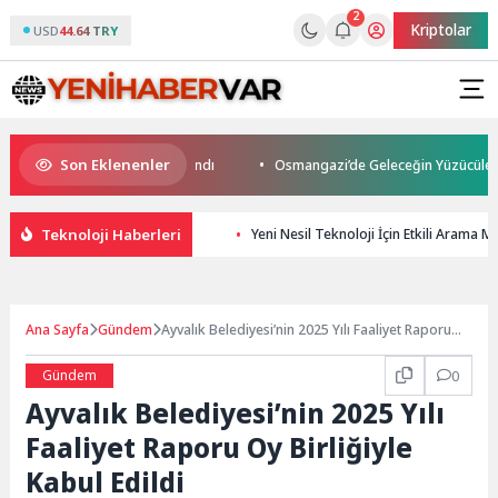
2
Kriptolar
USD
44.64 TRY
Son Eklenenler
nus Son Yolculuğuna Uğurlandı
Osmangazi’de Geleceğin Yüzücüleri Sert
Teknoloji Haberleri
Yeni Nesil Teknoloji İçin Etkili Arama
Ana Sayfa
Gündem
Ayvalık Belediyesi’nin 2025 Yılı Faaliyet Raporu
Oy Birliğiyle Kabul Edildi
Gündem
0
Ayvalık Belediyesi’nin 2025 Yılı
Faaliyet Raporu Oy Birliğiyle
Kabul Edildi