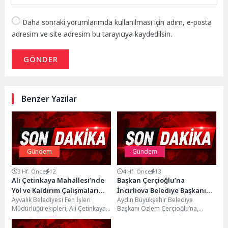
Daha sonraki yorumlarımda kullanılması için adım, e-posta
adresim ve site adresim bu tarayıcıya kaydedilsin.
GÖNDER
Benzer Yazılar
Gündem
Gündem
3 Hf. Önce
12
4 Hf. Önce
13
Ali Çetinkaya Mahallesi’nde
Başkan Çerçioğlu’na
Yol ve Kaldırım Çalışmaları
İncirliova Belediye Başkanı
Ayvalık Belediyesi Fen İşleri
Aydın Büyükşehir Belediye
Sürüyor
Aytekin Kaya’dan Ziyaret
Müdürlüğü ekipleri, Ali Çetinkaya
Başkanı Özlem Çerçioğlu’na,
Mahallesi son durak bölgesinde
İncirliova Belediye Başkanı
doğal gaz altyapı...
Aytekin Kaya nezaket ziyaretinde