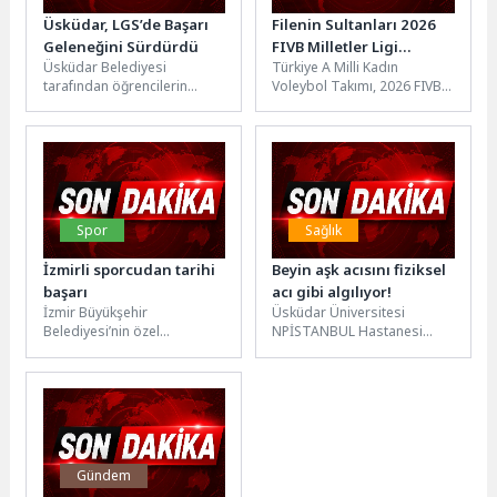
Üsküdar, LGS’de Başarı
Filenin Sultanları 2026
Geleneğini Sürdürdü
FIVB Milletler Ligi
Üsküdar Belediyesi
Türkiye A Milli Kadın
Şampiyonu
tarafından öğrencilerin
Voleybol Takımı, 2026 FIVB
nitelikli eğitime erişimini
Milletler Ligi (VNL) finalinde
desteklemek amacıyla
Brezilya’yı 3-1 mağlup...
hayata geçirilen LGS Hazırlık
Merkezleri, bu...
Spor
Sağlık
İzmirli sporcudan tarihi
Beyin aşk acısını fiziksel
başarı
acı gibi algılıyor!
İzmir Büyükşehir
Üsküdar Üniversitesi
Belediyesi’nin özel
NPİSTANBUL Hastanesi
sporcularından Alper
Klinik Psikolog Şule Ataş, aşk
Öztürk, Bulgaristan’da
acısının beyinde ve
düzenlenen Down
psikolojide nasıl işlendiği,
Sendromlular Dünya
ayrılık...
Şampiyonası’nda dört altın...
Gündem