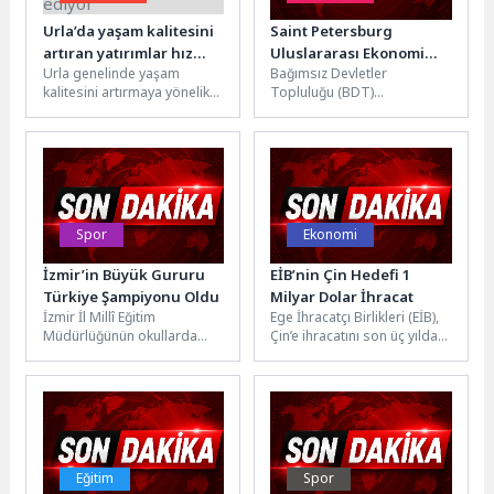
Urla’da yaşam kalitesini
Saint Petersburg
artıran yatırımlar hız
Uluslararası Ekonomi
Urla genelinde yaşam
Bağımsız Devletler
kesmeden devam ediyor
Forumu’nda
kalitesini artırmaya yönelik
Topluluğu (BDT)
Rosatom’dan Teknolojik
çalışmalar hız kesmeden
bölgesindeki en önemli
Çözümler
devam ediyor. İlçenin dört
etkinliklerden biri olan ve
bir yanında...
1997’den bu yana
düzenlenen,...
Spor
Ekonomi
İzmir’in Büyük Gururu
EİB’nin Çin Hedefi 1
Türkiye Şampiyonu Oldu
Milyar Dolar İhracat
İzmir İl Millî Eğitim
Ege İhracatçı Birlikleri (EİB),
Müdürlüğünün okullarda
Çin’e ihracatını son üç yılda
sporu ve sporcuyu
300 milyon dolardan 516
destekleyen vizyonu, ulusal
milyon dolara...
çapta büyük bir...
Eğitim
Spor