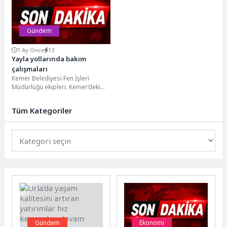
bulundu.İncirliova’da hayata...
Gündem
1 Ay Önce
13
Yayla yollarında bakım
çalışmaları
Kemer Belediyesi Fen İşleri
Müdürlüğü ekipleri, Kemer’deki
yayla yollarında bakım ve onarım
çalışmaları gerçekleştiriyor. Yaz
Tüm Kategoriler
aylarında...
Gündem
Ekonomi