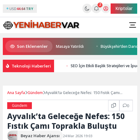
2
Kriptolar
USD
44.64 TRY
Son Eklenenler
ceği ve Yatırım Potansiyeli Masaya Yatırıldı
Büyükşehir’den Darıca’ya 
Teknoloji Haberleri
SEO İçin Etkili Başlık Stratejileri ve İpuçl
Ana Sayfa
Gündem
Ayvalık’ta Geleceğe Nefes: 150 Fıstık Çamı
Toprakla Buluştu
Gündem
0
Ayvalık’ta Geleceğe Nefes: 150
Fıstık Çamı Toprakla Buluştu
Beyaz Haber Ajansı
24 Mar 2026 19:03