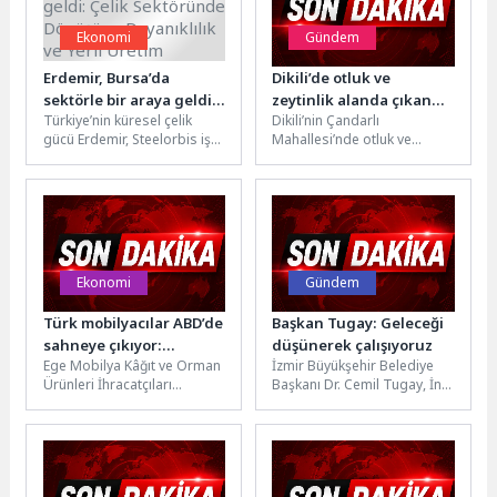
Ekonomi
Gündem
Erdemir, Bursa’da
Dikili’de otluk ve
sektörle bir araya geldi:
zeytinlik alanda çıkan
Türkiye’nin küresel çelik
Dikili’nin Çandarlı
Çelik Sektöründe
yangına müdahale
gücü Erdemir, Steelorbis iş
Mahallesi’nde otluk ve
Dönüşüm, Dayanıklılık ve
sürüyor
birliğiyle İstanbul’da
zeytinlik alanda çıkan
Yerli Üretim
gerçekleştirdiği “Piyasa
yangına ekiplerin havadan
Sohbetleri” buluşmalarını
ve karadan müdahalesi
Bursa’da sürdürerek...
sürüyor....
Ekonomi
Gündem
Türk mobilyacılar ABD’de
Başkan Tugay: Geleceği
sahneye çıkıyor:
düşünerek çalışıyoruz
Ege Mobilya Kâğıt ve Orman
İzmir Büyükşehir Belediye
İhracatta yeni hedef 500
Ürünleri İhracatçıları
Başkanı Dr. Cemil Tugay, İnci
milyon dolar
Birliği’nin 86 yıllık tarihinde
Vakfı'nın bu yıl dördüncü kez
bir ilk yaşanıyor. Birlik,...
düzenlediği Hasat...