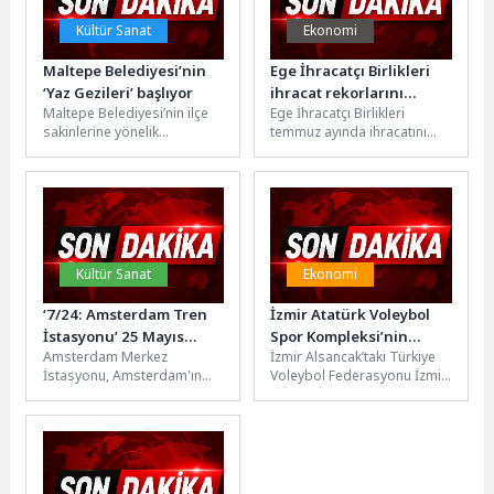
Kültür Sanat
Ekonomi
Maltepe Belediyesi’nin
Ege İhracatçı Birlikleri
‘Yaz Gezileri’ başlıyor
ihracat rekorlarını
Maltepe Belediyesi’nin ilçe
Ege İhracatçı Birlikleri
otomatiğe bağladı
sakinlerine yönelik
temmuz ayında ihracatını
düzenlediği tarihi ve turistik
yüzde 7’lik artışla 1 milyar
kültür gezileri yaz
634 milyon dolardan 1...
mevsiminde de devam...
Kültür Sanat
Ekonomi
‘7/24: Amsterdam Tren
İzmir Atatürk Voleybol
İstasyonu’ 25 Mayıs
Spor Kompleksi’nin
Amsterdam Merkez
İzmir Alsancak’taki Türkiye
Pazartesi 22.00’de
İklimlendirme
İstasyonu, Amsterdam'ın
Voleybol Federasyonu İzmir
National Geographic
Altyapısında Form
dünyaya açılan kapısı olarak
Atatürk Voleybol Spor
Ekranlarında Başlıyor!
Endüstri Ürünleri Tercih
tanımlanıyor. Dünyanın dört
Kompleksi’nde, Form
Edildi
bir yanından gelen
Endüstri Ürünleri’nin Clivet
turistlerden...
hava...