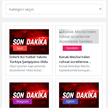
Spor
Gündem
İzmirli Kız Futbol Takımı
Konak Meclisi’nden
Türkiye Şampiyonu Oldu
ruhsat ücretlerine
Okul Sporları kapsamında
Konak Belediye Meclis
düzenleme hamlesi
düzenlenen Yıldız Kızlar
toplantısında konuşan
Futbol Türkiye Finalleri, İzmir
Başkan Mutlu, İzmir Esnaf ve
adına büyük bir başarıya
Sanatkarlar Odaları Birliği’yle
sahne...
birlikte oluşturulan...
Magazin
Eğitim