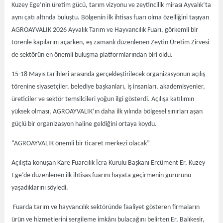
Kuzey Ege’nin üretim gücü, tarım vizyonu ve zeytincilik mirası Ayvalık’ta
aynı çatı altında buluştu. Bölgenin ilk ihtisas fuarı olma özelliğini taşıyan
AGROAYVALIK 2026 Ayvalık Tarım ve Hayvancılık Fuarı, görkemli bir
törenle kapılarını açarken, eş zamanlı düzenlenen Zeytin Üretim Zirvesi
de sektörün en önemli buluşma platformlarından biri oldu.
15-18 Mayıs tarihleri arasında gerçekleştirilecek organizasyonun açılış
törenine siyasetçiler, belediye başkanları, iş insanları, akademisyenler,
üreticiler ve sektör temsilcileri yoğun ilgi gösterdi. Açılışa katılımın
yüksek olması, AGROAYVALIK’ın daha ilk yılında bölgesel sınırları aşan
güçlü bir organizasyon haline geldiğini ortaya koydu.
“AGROAYVALIK önemli bir ticaret merkezi olacak”
Açılışta konuşan Kare Fuarcılık İcra Kurulu Başkanı Ercüment Er, Kuzey
Ege’de düzenlenen ilk ihtisas fuarını hayata geçirmenin gururunu
yaşadıklarını söyledi.
Fuarda tarım ve hayvancılık sektöründe faaliyet gösteren firmaların
ürün ve hizmetlerini sergileme imkânı bulacağını belirten Er, Balıkesir,