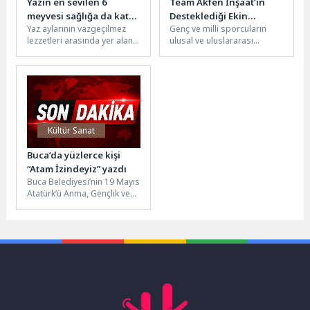
Yazın en sevilen 6
Team Akfen İnşaat’ın
meyvesi sağlığa da katkı
Desteklediği Ekin
Yaz aylarının vazgeçilmez
Genç ve milli sporcuların
sağlıyor
Ereke’den Dünya
lezzetleri arasında yer alan
ulusal ve uluslararası
Kupası’nda
karpuz, kavun, kiraz, çilek,
arenadaki gelişimlerini
Gururlandıran Başarı
üzüm ve erik hem...
desteklemek amacıyla
hayata geçirilen Team
Akfen...
Kültür Sanat
Buca’da yüzlerce kişi
“Atam İzindeyiz” yazdı
Buca Belediyesi’nin 19 Mayıs
Atatürk’ü Anma, Gençlik ve
Spor Bayramı kapsamında
düzenlediği etkinlikte
yüzlerce kişi...