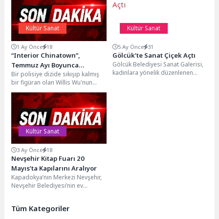
Kültür Sanat
Kültür Sanat
1 Ay Önce
18
5 Ay Önce
31
“Interior Chinatown”,
Gölcük’te Sanat Çiçek Açtı
Gölcük Belediyesi Sanat Galerisi,
Temmuz Ayı Boyunca
kadınlara yönelik düzenlenen
Bir polisiye dizide sıkışıp kalmış
Çarşamba Günleri 21.30’da FX
Çiçek Tanzim Atölyesi ile renkli bir
bir figüran olan Willis Wu'nun
Ekranlarında Yeni
etkinliğe ev...
daha büyük bir hikâyeye giden...
Bölümleriyle Devam Ediyor!
Kültür Sanat
3 Ay Önce
18
Nevşehir Kitap Fuarı 20
Mayıs’ta Kapılarını Aralıyor
Kapadokya’nın Merkezi Nevşehir,
Nevşehir Belediyesi’nin ev
sahipliğinde düzenlenecek Kitap
Fuarı’na hazırlanıyor. 20 Mayıs
Tüm Kategoriler
2026 tarihinde...