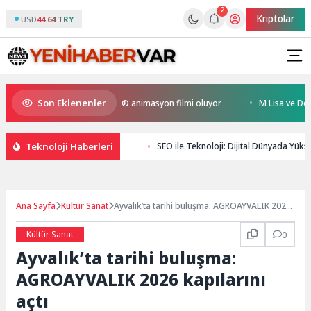
2
Kriptolar
USD
44.64 TRY
Son Eklenenler
Kral Türkiye’nin ilk IMAX® animasyon filmi oluyor
M Lisa ve Dolu Kade
Teknoloji Haberleri
SEO ile Teknoloji: Dijital Dünyada Yüks
Ana Sayfa
Kültür Sanat
Ayvalık’ta tarihi buluşma: AGROAYVALIK 2026
kapılarını açtı
Kültür Sanat
0
Ayvalık’ta tarihi buluşma:
AGROAYVALIK 2026 kapılarını
açtı