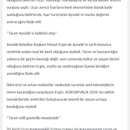
olduğunu belirten Uçar, teknoloji, markalaşma ve sürdürülebilir üretim
vurgusu yaptı. Uçar ayrıca fuarların kent ekonomisine büyük katkı
sunduğunu belirterek, fuar turizminin Ayvalık’ın marka değerini
artıracağını ifade etti.
“Tarım Ayvalık’ın kalbinin atışı”
Ayvalık Belediye Başkanı Mesut Ergin de Ayvalık’ın tarih boyunca
üretimle anılan özel bir kent olduğunu söyledi. Tarım ve hayvancılığın
yalnızca bir geçim kaynağı değil, aynı zamanda kültür ve yaşam biçimi
olduğunu belirten Ergin, zeytin ve zeytinyağının ilçenin kimliğini
yansıttığını ifade etti.
İklim krizi ve artan maliyetler nedeniyle tarımda yeni teknolojilerin
önem kazandığını vurgulayan Ergin, AGROAYVALIK 2026’nın sektör
temsilcileriyle üreticileri buluşturarak önemli bir vizyon ortaya
koyduğunu söyledi.
“Tarım milli güvenlik meselesidir”
İYİ Parti Grup Başkanvekili Turhan Çömez ise konuşmasında tarım ve