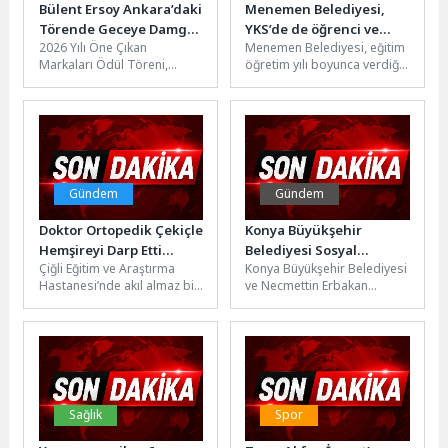
Bülent Ersoy Ankara’daki
Menemen Belediyesi,
Törende Geceye Damga
YKS’de de öğrenci ve
2026 Yılı Öne Çıkan
Menemen Belediyesi, eğitim
Vurdu
velilerin yanında
Markaları Ödül Töreni,
öğretim yılı boyunca verdiği
Ankara'da düzenlenen
eğitim desteklerini, YKS
görkemli organizasyonla
maratonunda da sürdürdü.
sanat, medya ve iş...
Sınav merkezlerinin...
Gündem
Gündem
Doktor Ortopedik Çekiçle
Konya Büyükşehir
Hemşireyi Darp Etti
Belediyesi Sosyal
Çiğli Eğitim ve Araştırma
Konya Büyükşehir Belediyesi
İddiası!
İnovasyon Ajansı “3.
Hastanesi’nde akıl almaz bir
ve Necmettin Erbakan
Yenilikçi Çocuk
olay yaşandı. İddiaya göre
Üniversitesi iş birliğiyle
Yayıncılığı Paneli”
ortopedi ameliyatı
faaliyetlerini yürüten Sosyal
Gerçekleştirdi
sırasında...
İnovasyon Ajansı ve...
Sağlık
Spor