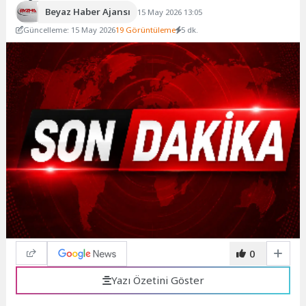
Beyaz Haber Ajansı
15 May 2026 13:05
Güncelleme: 15 May 2026
19 Görüntüleme
5 dk.
0
Yazı Özetini Göster