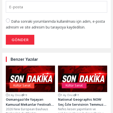
Daha sonraki yorumlarımda kullanılması için adım, e-posta
adresim ve site adresim bu tarayıcıya kaydedilsin.
GÖNDER
Benzer Yazılar
Kültür Sanat
Kültür Sanat
2 Ay Önce
19
1 Ay Önce
11
Osmangazi’de Yaşayan
National Geographic NOW
Kamusal Mekanlar Festivali
Seç-İzle Servisinin Temmuz
2026 New European Bauhaus
Nefes kesen yapımların ve
Başladı
Ayı Teması ‘Köpekbalığı