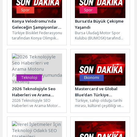
Spor
Spor
Konya Velodromu’nda
Bursa’da Büyük Çekişme
Geleceğin Şampiyonları
Yaşandı
Türkiye Bisiklet Federasyonu
Bursa Uludağ Motor Spor
Piste Çıktı: 200 Sporcu
tarafından Konya Olimpik
Kulübü (BUMOSK) tarafından
Konya’da Buluştu
Velodromu'nda düzenlenen
düzenlenen MOTUL 2026
Pist Bisikleti Kupası ve
Türkiye Karting Şampiyonası
Gelişim Kampı, yaklaşık...
üçüncü ayağı...
Teknoloji
Ekonomi
2026 Teknolojiyle Seo
Mastercard ve Global
Haberleri ve Arama
Blue’dan Türkiye
2026 Teknolojiyle SEO
Türkiye, sahip olduğu tarihi
Motoru Pazarlaması
turizmini destekleyen iş
Haberleri ve Arama Motoru
mirası, kültürel çeşitliliği ve
Uyumunda Yükseliş
birliği
Pazarlaması Trendleri 2026
benzersiz alışveriş
yılında SEO dünyasında
imkanlarıyla her yıl
yaşanan gelişmeler...
milyonlarca yabancı...