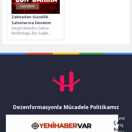
Gündem
Zabıtadan Güzellik
Salonlarına Denetim
İnegöl Beledisi Zabıta
Müdürlüğü, İlçe Sağlık
Müdürlüğü ile birlikte
denetim faaliyetleri
kapsamında İnegöl’de
faaliyet gösteren...
Dezenformasyonla Mücadele Politikamız
Yayınlanan haberler doğruluk ilkesi gözetilerek hazırlanır. Buna
Çerez
rağmen bazı içeriklerde eksik, hatalı veya güncelliğini yitirmiş
Kullanı
bilgiler bulunabilir.Yanlış veya yanıltıcı olduğunu düşündüğünüz