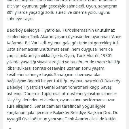
Bit Var” oyununu gala gecesiyle sahneledi. Oyun, sanatçının
80’li yıllarda yaşadığı zorlu süreci ve sinema yolculuğunu
sahneye taşıdı.
Bakırköy Belediye Tiyatroları, Türk sinemasının unutulmaz
isimlerinden Tarık Akan’ın yaşam öyküsünden uyarlanan “Anne
Kafamda Bit Var” adlı oyunun gala gösterimini gerçekleştirdi.
Usta sinemacının unutulmaz eseri, hem duygusal hem de
çarpıcı anlatımıyla dikkat çekti. Oyun, Tarık Akan’ın 1980’li
yıllarda yaşadığı siyasi süreçleri ve bu dönemde maruz kaldığı
itibar suikastı sonrası cezaevine uzanan zorlu yaşam
kesitlerini sahneye taşıdı. Sanatçının sinemaya olan
bağlılığının önemli bir yer tuttuğu oyunun başrolünü Bakırköy
Belediye Tiyatroları Genel Sanat Yönetmeni Ragıp Savaş
üstlendi. Dönemin toplumsal atmosferini yansıtan sahneler
izleyiciyi derinden etkilerken, oyuncuların performansı uzun
süre alkışlandı. Sanat camiası tarafından yoğun ilgiyle
karşılanan gala gecesine Bakırköy Belediye Başkanı Doç. Dr.
Ayşegül Ovalıoğlu’nun yanı sıra Tarık Akan’ın ailesi de katıldı.