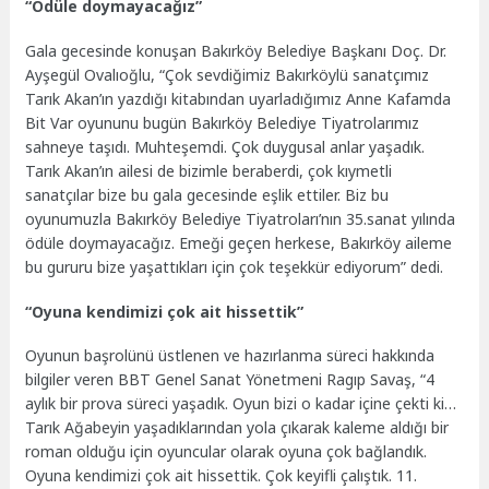
“Ödüle doymayacağız”
Gala gecesinde konuşan Bakırköy Belediye Başkanı Doç. Dr.
Ayşegül Ovalıoğlu, “Çok sevdiğimiz Bakırköylü sanatçımız
Tarık Akan’ın yazdığı kitabından uyarladığımız Anne Kafamda
Bit Var oyununu bugün Bakırköy Belediye Tiyatrolarımız
sahneye taşıdı. Muhteşemdi. Çok duygusal anlar yaşadık.
Tarık Akan’ın ailesi de bizimle beraberdi, çok kıymetli
sanatçılar bize bu gala gecesinde eşlik ettiler. Biz bu
oyunumuzla Bakırköy Belediye Tiyatroları’nın 35.sanat yılında
ödüle doymayacağız. Emeği geçen herkese, Bakırköy aileme
bu gururu bize yaşattıkları için çok teşekkür ediyorum” dedi.
“Oyuna kendimizi çok ait hissettik”
Oyunun başrolünü üstlenen ve hazırlanma süreci hakkında
bilgiler veren BBT Genel Sanat Yönetmeni Ragıp Savaş, “4
aylık bir prova süreci yaşadık. Oyun bizi o kadar içine çekti ki…
Tarık Ağabeyin yaşadıklarından yola çıkarak kaleme aldığı bir
roman olduğu için oyuncular olarak oyuna çok bağlandık.
Oyuna kendimizi çok ait hissettik. Çok keyifli çalıştık. 11.