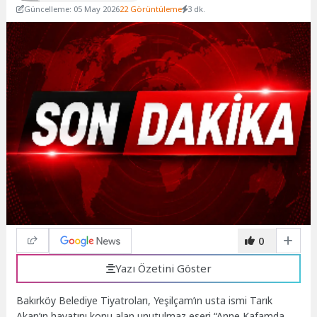
Güncelleme: 05 May 2026
22 Görüntüleme
3 dk.
0
Yazı Özetini Göster
Bakırköy Belediye Tiyatroları, Yeşilçam’ın usta ismi Tarık
Akan’ın hayatını konu alan unutulmaz eseri “Anne Kafamda