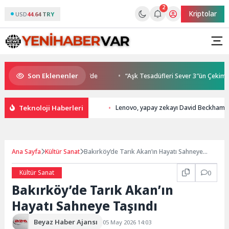
2
Kriptolar
USD
44.64 TRY
Son Eklenenler
uluşmaları gençleri İzmir’de
“Aşk Tesadüfleri Sever 3″ün Çekimleri İ
Teknoloji Haberleri
Lenovo, yapay zekayı David Beckham il
Ana Sayfa
Kültür Sanat
Bakırköy’de Tarık Akan’ın Hayatı Sahneye
Taşındı
Kültür Sanat
0
Bakırköy’de Tarık Akan’ın
Hayatı Sahneye Taşındı
Beyaz Haber Ajansı
05 May 2026 14:03