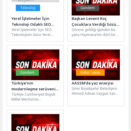
Teknoloji
Gündem
Yerel İşletmeler İçin
Başkan Levent Koç
Teknoloji Odaklı SEO
Çocuklara Verdiği Sözü
Yerel İşletmeler İçin SEO:
Göreve geldiği günden bu
Stratejileri
Tuttu: Haymana’ya İlk
Teknolojinin Gücü Yerel
yana Haymana’nın dört bir
Kez Şişme Oyun Parkı
işletmeler için SEO, dijital
yanında çalışmalarını
Kuruldu
pazarlama stratejilerinin
sürdüren ve sosyal
temel taşlarından...
belediyecilik anlayışıyla...
Gündem
Kültür Sanat
Türkiye’nin
AASSM’de yaz enerjisi
İzmir Büyükşehir Belediyesi
modernleşme serüveni
Ahmed Adnan Saygun Sanat
Türkiye Cumhuriyeti Büyük
masaya yatırıldı!
Merkezi (AASSM), haziran
Millet Meclisi’nin
ayında da kültür ve sanatın...
himayelerinde, Üsküdar
Üniversitesi Stratejik
Araştırmalar Uygulama ve
Araştırma Merkezi
(ÜSSAM)...