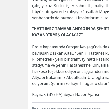
çalışıyoruz. Bu tür işler zahmetli, maliye
büyük bir gayretle çalışıyor. İnşallah Mayı
sonbaharda da buradaki imalatlarımızı ta
“HATTIMIZ TAMAMLANDIĞINDA ŞEHRİMİ
KAZANDIRMIŞ OLACAĞIZ”
Proje kapsamında Otogar Kavşağı’nda da ça
paylaşan Başkan Altay, “Şehir Hastanesi
kilometrelik yeni bir tramvay hattı kazandı
stadyuma ve Şehir Hastanesi’ne Konyalılar
herkese teşekkür ediyorum. İşçisinden mü
Altyapı Bakanımız Abdülkadir Uraloğlu’n
ediyorum. Şehrimize hayırlı, uğurlu olsun
Kaynak: (BYZHA) Beyaz Haber Ajansı
Etiketler :
Bu yazıya ait etiket bulunamadı.