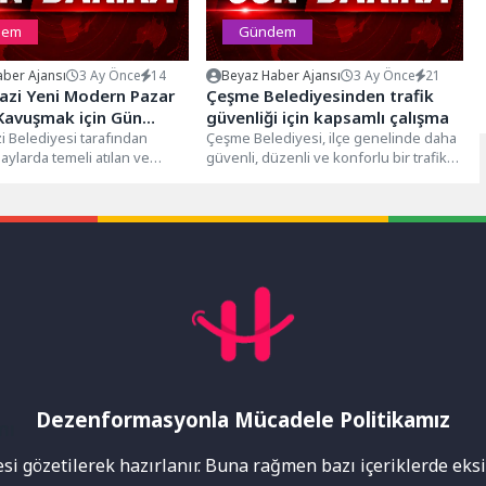
dem
Gündem
ber Ajansı
3 Ay Önce
14
Beyaz Haber Ajansı
3 Ay Önce
21
zi Yeni Modern Pazar
Çeşme Belediyesinden trafik
Kavuşmak için Gün
güvenliği için kapsamlı çalışma
 Belediyesi tarafından
Çeşme Belediyesi, ilçe genelinde daha
 aylarda temeli atılan ve
güvenli, düzenli ve konforlu bir trafik
 sona gelinen Demirtaş
akışı sağlamak amacıyla çalışmalarını...
hallesi Kapalı...
Dezenformasyonla Mücadele Politikamız
mı
i gözetilerek hazırlanır. Buna rağmen bazı içeriklerde eksik