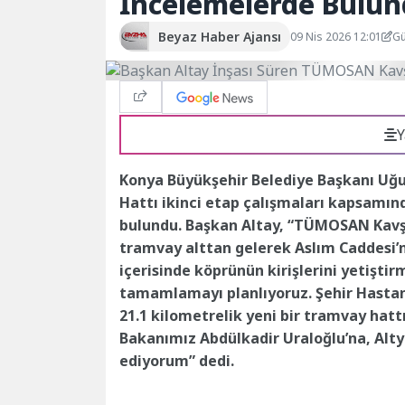
İncelemelerde Bulu
Beyaz Haber Ajansı
09 Nis 2026 12:01
Gü
Y
Konya Büyükşehir Belediye Başkanı Uğ
Hattı ikinci etap çalışmaları kapsamı
bulundu. Başkan Altay, “TÜMOSAN Kavşağ
tramvay alttan gelerek Aslım Caddesi’n
içerisinde köprünün kirişlerini yetişti
tamamlamayı planlıyoruz. Şehir Hast
21.1 kilometrelik yeni bir tramvay hatt
Bakanımız Abdülkadir Uraloğlu’na, Alt
ediyorum” dedi.