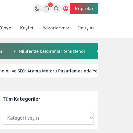
2
Kriptolar
Künye
Keşfet
Yazarlarımız
İletişim
Nilüfer’de kaldırımlar temizlendi
Başkan Pekyatırmacı’d
noloji ve SEO: Arama Motoru Pazarlamasında Yeni Dönem
Tüm Kategoriler