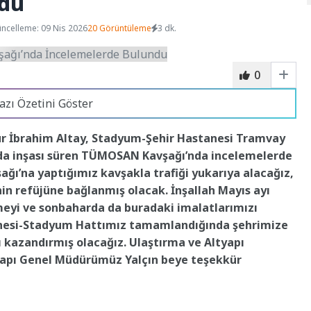
ndu
ncelleme: 09 Nis 2026
20 Görüntüleme
3 dk.
0
azı Özetini Göster
ur İbrahim Altay, Stadyum-Şehir Hastanesi Tramvay
nda inşası süren TÜMOSAN Kavşağı’nda incelemelerde
ı’na yaptığımız kavşakla trafiği yukarıya alacağız,
in refüjüne bağlanmış olacak. İnşallah Mayıs ayı
rmeyi ve sonbaharda da buradaki imalatlarımızı
anesi-Stadyum Hattımız tamamlandığında şehrimize
ı kazandırmış olacağız. Ulaştırma ve Altyapı
yapı Genel Müdürümüz Yalçın beye teşekkür