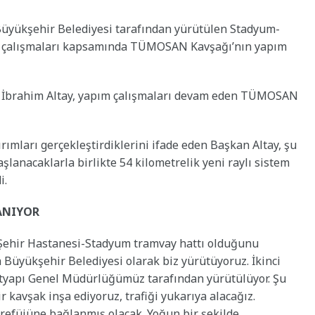
 Büyükşehir Belediyesi tarafından yürütülen Stadyum-
ap çalışmaları kapsamında TÜMOSAN Kavşağı’nın yapım
 İbrahim Altay, yapım çalışmaları devam eden TÜMOSAN
rımları gerçekleştirdiklerini ifade eden Başkan Altay, şu
aşlanacaklarla birlikte 54 kilometrelik yeni raylı sistem
i.
ANIYOR
 Şehir Hastanesi-Stadyum tramvay hattı olduğunu
 Büyükşehir Belediyesi olarak biz yürütüyoruz. İkinci
Altyapı Genel Müdürlüğümüz tarafından yürütülüyor. Şu
kavşak inşa ediyoruz, trafiği yukarıya alacağız.
 refüjüne bağlanmış olacak. Yoğun bir şekilde