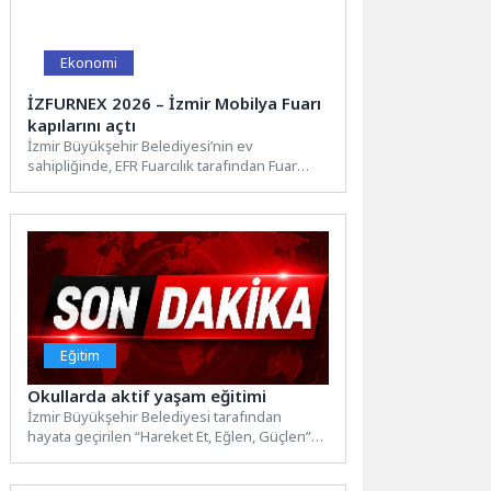
Ekonomi
İZFURNEX 2026 – İzmir Mobilya Fuarı
kapılarını açtı
İzmir Büyükşehir Belediyesi’nin ev
sahipliğinde, EFR Fuarcılık tarafından Fuar
İzmir’de düzenlenen İZFURNEX 2026 - İzmir...
Eğitim
Okullarda aktif yaşam eğitimi
İzmir Büyükşehir Belediyesi tarafından
hayata geçirilen “Hareket Et, Eğlen, Güçlen”
Aktif Yaşam Eğitimi programı okullarda...