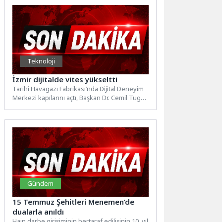
Teknoloji
İzmir dijitalde vites yükseltti
Tarihi Havagazı Fabrikası’nda Dijital Deneyim
Merkezi kapılarını açtı, Başkan Dr. Cemil Tugay
gençlere çağrı yaptı:...
Gündem
15 Temmuz Şehitleri Menemen’de
dualarla anıldı
Hain darbe girişiminin bertaraf edilişinin 10. yıl