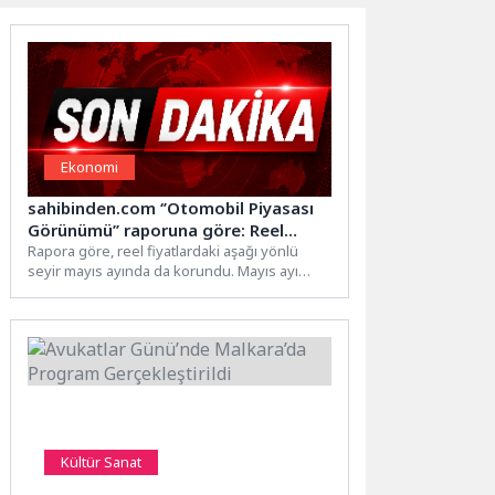
Ekonomi
sahibinden.com ‘’Otomobil Piyasası
Görünümü’’ raporuna göre: Reel
Fiyatlar Gerilerken Talep
Rapora göre, reel fiyatlardaki aşağı yönlü
seyir mayıs ayında da korundu. Mayıs ayı
Göstergelerinde Bayram Etkisi Öne
verilerine göre...
Çıktı
Kültür Sanat