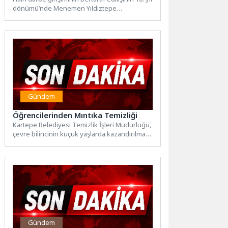
dönümü’nde Menemen Yıldıztepe
Şehitliği'nde tören düzenlendi. Törende
konuşan...
Gündem
Öğrencilerinden Mıntıka Temizliği
Kartepe Belediyesi Temizlik İşleri Müdürlüğü,
çevre bilincinin küçük yaşlarda kazandırılması
amacıyla Leyla Sarıgöl İlkokulu
öğrencileriyle...
Gündem