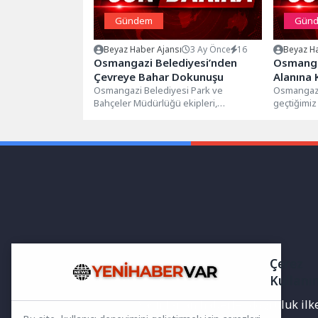
Gündem
Gün
Beyaz Haber Ajansı
3 Ay Önce
16
Beyaz Ha
Osmangazi Belediyesi’nden
Osmanga
Çevreye Bahar Dokunuşu
Alanına 
Osmangazi Belediyesi Park ve
Sayıyor
Osmangazi
Bahçeler Müdürlüğü ekipleri,
geçtiğimiz
Dikkaldırım Mahallesi’nde yürüttükleri
yapımında
yabani ot temizliği çalışmalarıyla hem...
Sakarya Ma
Çerez
Kullanı
Yayınlanan haberler doğruluk ilkes