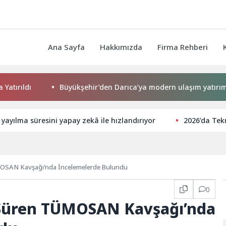
Ana Sayfa
Hakkımızda
Firma Rehberi
ldı
Büyükşehir’den Darıca’ya modern ulaşım yatırımı
 yayılma süresini yapay zekâ ile hızlandırıyor
2026’da Tek
MOSAN Kavşağı’nda İncelemelerde Bulundu
0
 Süren TÜMOSAN Kavşağı’nda