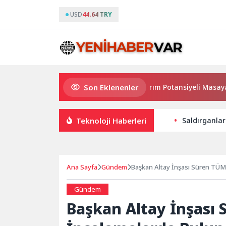
USD
44.64 TRY
Son Eklenenler
Haymana’nın Geleceği ve Yatırım Potansiyeli Masaya Yatırı
Teknoloji Haberleri
Saldırganlar
Ana Sayfa
Gündem
Başkan Altay İnşası Süren TÜ
Gündem
Başkan Altay İnşası