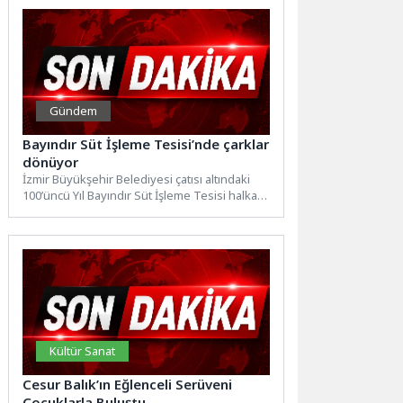
Gündem
Bayındır Süt İşleme Tesisi’nde çarklar
dönüyor
İzmir Büyükşehir Belediyesi çatısı altındaki
100’üncü Yıl Bayındır Süt İşleme Tesisi halka
güvenilir, erişilebilir, sağlıklı...
Kültür Sanat
Cesur Balık’ın Eğlenceli Serüveni
Çocuklarla Buluştu