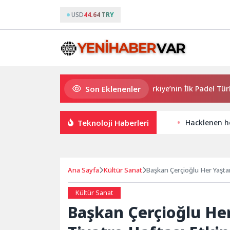
USD
44.64 TRY
Son Eklenenler
NB Türkiye Ana Sponsorluğunda Türkiye’nin İlk Padel Türkiye Şa
Teknoloji Haberleri
Hacklenen he
Ana Sayfa
Kültür Sanat
Başkan Çerçioğlu Her Yaştan
Kültür Sanat
Başkan Çerçioğlu He