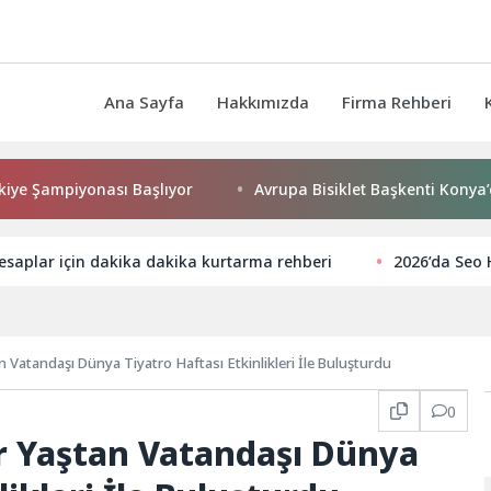
Ana Sayfa
Hakkımızda
Firma Rehberi
mpiyonası Başlıyor
Avrupa Bisiklet Başkenti Konya’da Bisik
saplar için dakika dakika kurtarma rehberi
2026’da Seo 
 Vatandaşı Dünya Tiyatro Haftası Etkinlikleri İle Buluşturdu
0
r Yaştan Vatandaşı Dünya