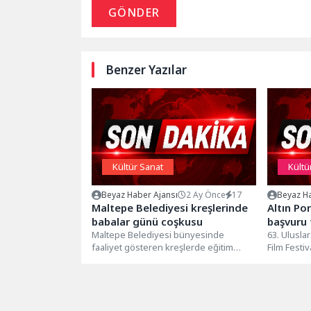
GÖNDER
Benzer Yazılar
Kültür Sanat
Kültü
Beyaz Haber Ajansı
2 Ay Önce
17
Beyaz Ha
Maltepe Belediyesi kreşlerinde
Altın Po
babalar günü coşkusu
başvuru 
Maltepe Belediyesi bünyesinde
63. Uluslar
faaliyet gösteren kreşlerde eğitim
Film Festi
gören minikler, Babalar Günü
ve bağımsız
kapsamında düzenlenen etkinliklerde
bir...