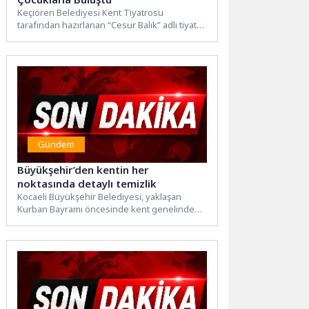
Keçiören Belediyesi Kent Tiyatrosu
tarafından hazırlanan “Cesur Balık” adlı tiyatro
gösterisi, Necip Fazıl Kısakürek Tiyatro...
Gündem
Büyükşehir’den kentin her
noktasında detaylı temizlik
Kocaeli Büyükşehir Belediyesi, yaklaşan
Kurban Bayramı öncesinde kent genelinde
temizlik ve bakım çalışmalarını hızlandırdı.
Ekipler,...