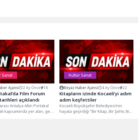
r Sanat
Kültür Sanat
ber Ajansı
2 Ay Önce
18
Beyaz Haber Ajansı
4 Ay Önce
22
rtakal’da Film Forum
Kitapların izinde Kocaeli’yi adım
tarihleri açıklandı
adım keşfettiler
arası Antalya Altın Portakal
Kocaeli Büyükşehir Belediyesi’nin
vali kapsamında yer alan, genç
hayata geçirdiği “Bir Kitap, Bir Şehir, Bir
 sinema üreticilerini...
Yazar” projesinin ilk buluşması
gençleri...