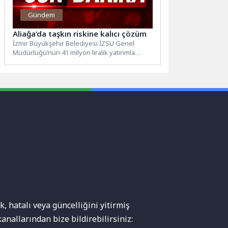
Gündem
Aliağa’da taşkın riskine kalıcı çözüm
İzmir Büyükşehir Belediyesi İZSU Genel
Müdürlüğü’nün 41 milyon liralık yatırımla
Aliağa’da başlattığı yağmur suyu hattı...
, hatalı veya güncelliğini yitirmiş
anallarından bize bildirebilirsiniz: