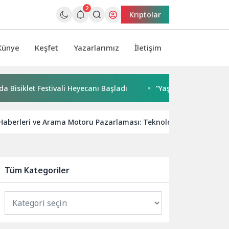
2
Kriptolar
Künye
Keşfet
Yazarlarımız
İletişim
let Festivali Heyecanı Başladı
“Yaşamdan Yazıya” Atölyesi’
Haberleri ve Arama Motoru Pazarlaması: Teknoloji ile Uyumlu Stra
Tüm Kategoriler