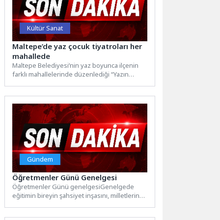
Kültür Sanat
Maltepe’de yaz çocuk tiyatroları her
mahallede
Maltepe Belediyesi’nin yaz boyunca ilçenin
farklı mahallelerinde düzenlediği “Yazın
Buluşma Noktası Maltepe” etkinlikleri
kapsamında sahnelenen...
Gündem
Öğretmenler Günü Genelgesi
Öğretmenler Günü genelgesiGenelgede
eğitimin bireyin şahsiyet inşasını, milletlerin
kültürel devamlılığını ve geleceğe uzanan
köprüleri oluşturan...