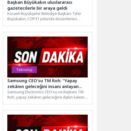
Başkan Büyükakın uluslararası
gazetecilerle bir araya geldi
Kocaeli Büyükşehir Belediye Başkanı Tahir
Büyükakın, COP31 yolunda düzenlenen
“Çevre ve İklim Medya Programı”
kapsamında...
Teknoloji
Samsung CEO’su TM Roh: “Yapay
zekânın geleceğini insanı anlayan
teknolojiler şekillendirecek”
Samsung Electronics CEO'su ve Başkanı TM
Roh, yapay zekânın geleceğine ilişkin kaleme
aldığı değerlendirmede, teknolojinin...