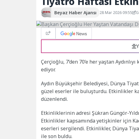
Tiyatro Haftası Etkin
Beyaz Haber Ajansı
28 Mar 2026 09:55
G
Y
Çerçioğlu, 7’den 70’e her yaştan Aydınlıyı
ediyor.
Aydın Büyükşehir Belediyesi, Dünya Tiyatr
güzel eserler ile buluşturdu. Etkinlikler 
düzenlendi.
Etkinliklerinin adresi Şükran Güngör-Yıld
Etkinlikler kapsamında yetişkinler için Ka
eserleri sergilendi. Etkinlikler, Dünya Ti
ile son buldu.