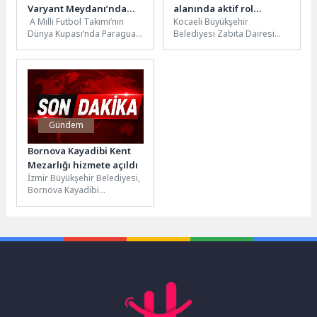
Varyant Meydanı’nda
alanında aktif rol
A Milli Futbol Takımı’nın
Kocaeli Büyükşehir
yaşanacak
üstleniyor
Dünya Kupası’nda Paraguay
Belediyesi Zabıta Dairesi
ile oynayacağı karşılaşma
Başkanlığı’na bağlı ekipler,
Antalya Büyükşehir
kent genelinde mağduriyet
Belediyesi tarafından dev...
yaşayan, yaralanan ve
ulaşımda...
Gündem
Bornova Kayadibi Kent
Mezarlığı hizmete açıldı
İzmir Büyükşehir Belediyesi,
Bornova Kayadibi
Mahallesi’nde 110 dönümlük
alana kurulan 25 bin defin
kapasiteli Kayadibi...