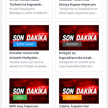
Türbesi’ne kapsamlı
Dünya Kupası Heyecanı
Kocaeli Büyükşehir
Türkiye’nin ve İstanbul’un en
dokunuş
Belediyesi, tarihi ve kültürel
köklü toplu ulaşım kurumu
miras yatırımlarına sahip
olan İstanbul Büyükşehir
çıkıyor. Bu kapsamda
Belediyesi (İBB) bağlı
Gölcük’te bulunan Örcün...
kuruluşu...
Kültür Sanat
Gündem
Anneler Günü’nde
Kırkgöz su
Anlamlı Hediyeler
kaynaklarında ortak
Anneler Günü için özel ve
Antalya’nın en önemli içme
Potlaç’tan
koruma seferberliği
anlamlı bir hediye arayanlar,
suyu kaynaklarından biri
Kadıköy Belediyesi
olan Kırkgöz su
tarafından düzenlenen
kaynaklarında, Antalya
“Potlaç Anneler...
Valiliği koordinasyonunda
yürütülen...
Spor
Gündem
Milli maç heyecanı
Zabıta, hayatın her