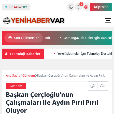
2
Kriptolar
USD
44.64 TRY
Son Eklenenler
nus Son Yolculuğuna Uğurlandı
Osmangazi’de Geleceğin Yüzücüleri Sert
Teknoloji Haberleri
Yerel İşletmeler İçin Teknoloji Destekli 
Ana Sayfa
Gündem
Başkan Çerçioğlu’nun Çalışmaları ile Aydın Pırıl
Pırıl Oluyor
Gündem
0
Başkan Çerçioğlu’nun
Çalışmaları ile Aydın Pırıl Pırıl
Oluyor