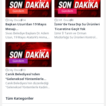
Gündem
Gündem
3 Ay Önce
14
2 Hf. Önce
8
Başkan Uzun’dan 19 Mayıs
İzmir’de Yasa Dışı Su Ürünleri
Mesajı…
Ticaretine Geçit Yok
Sivas Belediye Başkanı Dr. Adem
İzmir İl Tarım ve Orman
Uzun, 19 Mayıs Atatürk’ü Anma,
Müdürlüğü Su Ürünleri Kontrol
Gençlik ve Spor Bayramı
Ekipleri, su ürünleri kaynaklarının
dolayısıyla...
korunması ve...
Gündem
2 Ay Önce
13
Canik Belediyesi’nden
“Geleneksel Yöntemlerle
Canik Belediyesi'nin düzenlediği
Kadim Şifanın İzinde”
"Geleneksel Yöntemlerle Kadim
Konferansı
Şifanın İzinde" konferansı
vatandaşların ilgisine sahne oldu.
Tüm Kategoriler
Canik Belediyesi'nin...