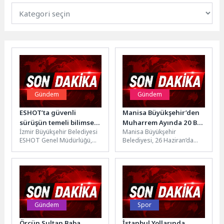
Gündem
Gündem
ESHOT’ta güvenli
Manisa Büyükşehir’den
sürüşün temeli bilimsel
Muharrem Ayında 20 Bin
İzmir Büyükşehir Belediyesi
Manisa Büyükşehir
denetim
Kişiye Aşure İkramı
ESHOT Genel Müdürlüğü,
Belediyesi, 26 Haziran’da
sürücülerini işe alımdan
başlattığı Muharrem ayı
görev sürecine kadar
aşure ikramlarını, 15
psikoteknik
Temmuz Demokrasi
değerlendirmeler, eğitimler,...
Meydanı’nda düzenlenen...
Gündem
Spor
Örcün Sultan Baba
İstanbul Yollarında