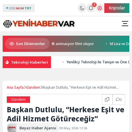
2
Kriptolar
USD
44.64 TRY
Son Eklenenler
Kral Türkiye’nin ilk IMAX® animasyon filmi oluyor
M Lisa ve Dolu Kadeh
Teknoloji Haberleri
Yenilikçi Teknoloji ile Tanışın ve Öne Ge
Ana Sayfa
Gündem
Başkan Dutlulu, “Herkese Eşit ve Adil Hizmet
Götüreceğiz”
Gündem
0
Başkan Dutlulu, “Herkese Eşit ve
Adil Hizmet Götüreceğiz”
Beyaz Haber Ajansı
09 May 2026 13:36