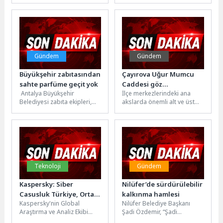
düzenlediği toplu sünnet
edilen ve dönüştürülen ikinci
etkinliği kapsamında
parkı Disney Adventure
çocukların sünnet işlemleri
World, World of Frozen...
Antalya...
Gündem
Gündem
Büyükşehir zabıtasından
Çayırova Uğur Mumcu
sahte parfüme geçit yok
Caddesi göz
Antalya Büyükşehir
İlçe merkezlerindeki ana
kamaştıracak
Belediyesi zabıta ekipleri,
akslarda önemli alt ve üst
halk sağlığını tehdit eden
yapı çalışmaları
sahte parfümlere yönelik
gerçekleştiren Kocaeli
denetimlerini yoğun bir...
Büyükşehir Belediyesi,
şimdi...
Teknoloji
Gündem
Kaspersky: Siber
Nilüfer’de sürdürülebilir
Casusluk Türkiye, Orta
kalkınma hamlesi
Kaspersky'nin Global
Nilüfer Belediye Başkanı
Doğu ve Afrika
Araştırma ve Analiz Ekibi
Şadi Özdemir, “Şadi
Bölgelerinde Büyüyen
(GReAT) uzmanları, Cyber
Başkan’la Kent Buluşmaları”