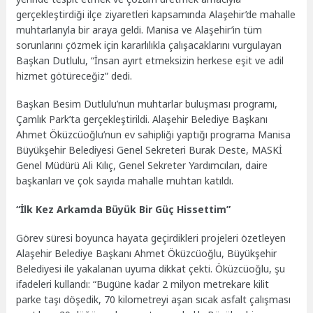
gerçekleştirdiği ilçe ziyaretleri kapsamında Alaşehir’de mahalle
muhtarlarıyla bir araya geldi. Manisa ve Alaşehir’in tüm
sorunlarını çözmek için kararlılıkla çalışacaklarını vurgulayan
Başkan Dutlulu, “İnsan ayırt etmeksizin herkese eşit ve adil
hizmet götüreceğiz” dedi.
Başkan Besim Dutlulu’nun muhtarlar buluşması programı,
Çamlık Park’ta gerçekleştirildi. Alaşehir Belediye Başkanı
Ahmet Öküzcüoğlu’nun ev sahipliği yaptığı programa Manisa
Büyükşehir Belediyesi Genel Sekreteri Burak Deste, MASKİ
Genel Müdürü Ali Kılıç, Genel Sekreter Yardımcıları, daire
başkanları ve çok sayıda mahalle muhtarı katıldı.
“İlk Kez Arkamda Büyük Bir Güç Hissettim”
Görev süresi boyunca hayata geçirdikleri projeleri özetleyen
Alaşehir Belediye Başkanı Ahmet Öküzcüoğlu, Büyükşehir
Belediyesi ile yakalanan uyuma dikkat çekti. Öküzcüoğlu, şu
ifadeleri kullandı: “Bugüne kadar 2 milyon metrekare kilit
parke taşı döşedik, 70 kilometreyi aşan sıcak asfalt çalışması