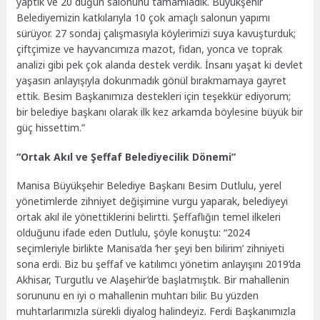
yaptık ve 20 düğün salonunu tamamladık. Büyükşehir
Belediyemizin katkılarıyla 10 çok amaçlı salonun yapımı
sürüyor. 27 sondaj çalışmasıyla köylerimizi suya kavuşturduk;
çiftçimize ve hayvancımıza mazot, fidan, yonca ve toprak
analizi gibi pek çok alanda destek verdik. İnsanı yaşat ki devlet
yaşasın anlayışıyla dokunmadık gönül bırakmamaya gayret
ettik. Besim Başkanımıza destekleri için teşekkür ediyorum;
bir belediye başkanı olarak ilk kez arkamda böylesine büyük bir
güç hissettim.”
“Ortak Akıl ve Şeffaf Belediyecilik Dönemi”
Manisa Büyükşehir Belediye Başkanı Besim Dutlulu, yerel
yönetimlerde zihniyet değişimine vurgu yaparak, belediyeyi
ortak akıl ile yönettiklerini belirtti. Şeffaflığın temel ilkeleri
olduğunu ifade eden Dutlulu, şöyle konuştu: “2024
seçimleriyle birlikte Manisa’da ‘her şeyi ben bilirim’ zihniyeti
sona erdi. Biz bu şeffaf ve katılımcı yönetim anlayışını 2019’da
Akhisar, Turgutlu ve Alaşehir’de başlatmıştık. Bir mahallenin
sorununu en iyi o mahallenin muhtarı bilir. Bu yüzden
muhtarlarımızla sürekli diyalog halindeyiz. Ferdi Başkanımızla