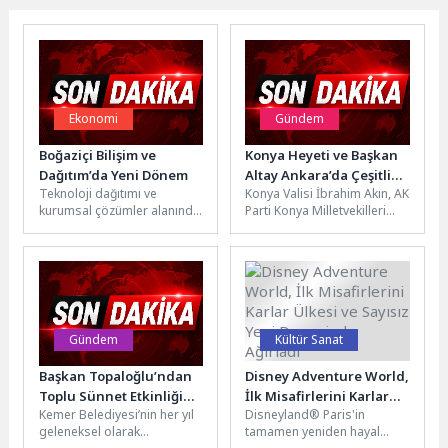
Ekonomi
Gündem
Boğaziçi Bilişim ve
Konya Heyeti ve Başkan
Dağıtım’da Yeni Dönem
Altay Ankara’da Çeşitli
Teknoloji dağıtımı ve
Konya Valisi İbrahim Akın, AK
Ziyaretler Gerçekleştirdi
kurumsal çözümler alanında
Parti Konya Milletvekilleri
faaliyet gösteren Boğaziçi
Orhan Erdem, Latif Selvi,
Bilişim ve Dağıtım A.Ş.,
Mustafa Hakan Özer...
organizasyonel yapısında...
Gündem
Kültür Sanat
Başkan Topaloğlu’ndan
Disney Adventure World,
Toplu Sünnet Etkinliğine
İlk Misafirlerini Karlar
Kemer Belediyesi’nin her yıl
Disneyland® Paris'in
Ziyaret
Ülkesi ve Sayısız Yeni
geleneksel olarak
tamamen yeniden hayal
Deneyimle Ağırladı