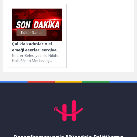
Bir Tehdit
Security Weekend – META
kapsamında basın
etkinliğinde Orta...
mensuplarıyla bir araya
geldi....
Kültür Sanat
Çalı’da kadınların el
emeği eserleri sergiye
Nilüfer Belediyesi ile Nilüfer
çıktı
Halk Eğitim Merkezi iş
birliğinde düzenlenen
eğitimleri başarıyla
tamamlayan kadınların
dönem...