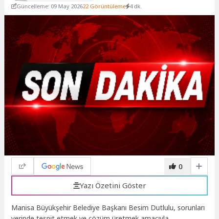
Güncelleme: 09 May 2026
22 Görüntüleme
4 dk.
0
Yazı Özetini Göster
Manisa Büyükşehir Belediye Başkanı Besim Dutlulu, sorunları
yerinde tespit etmek ve çözüm üretmek amacıyla