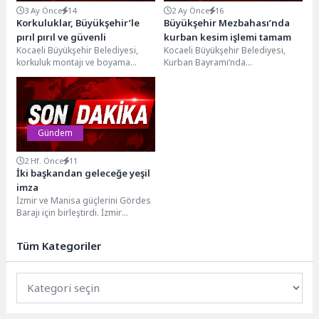
3 Ay Önce
14
2 Ay Önce
16
Korkuluklar, Büyükşehir’le
Büyükşehir Mezbahası’nda
pırıl pırıl ve güvenli
kurban kesim işlemi tamam
Kocaeli Büyükşehir Belediyesi,
Kocaeli Büyükşehir Belediyesi,
korkuluk montajı ve boyama
Kurban Bayramı’nda
çalışmalarıyla şehir estetiğini
vatandaşların kurban ibadetlerini
yeniliyor. A Takımı ekipleri
sağlıklı, güvenli ve dini usullere
tarafından...
uygun şekilde...
Gündem
2 Hf. Önce
11
İki başkandan geleceğe yeşil
imza
İzmir ve Manisa güçlerini Gördes
Barajı için birleştirdi. İzmir
Büyükşehir Belediye Başkanı Dr.
Cemil Tugay...
Tüm Kategoriler