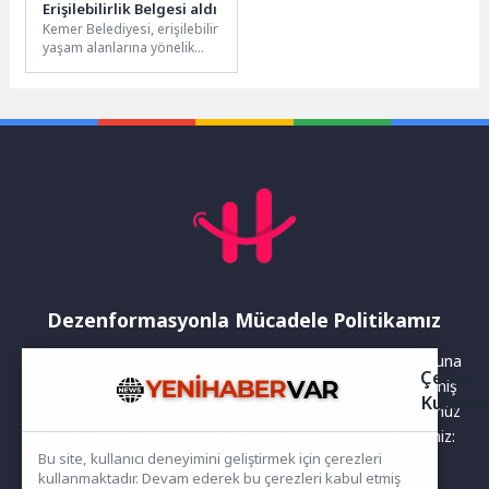
Erişilebilirlik Belgesi aldı
Kemer Belediyesi, erişilebilir
yaşam alanlarına yönelik
çalışmalarıyla tarihinde ilk
defa “Erişilebilirlik Belgesi”
almaya hak kazandı....
Dezenformasyonla Mücadele Politikamız
Yayınlanan haberler doğruluk ilkesi gözetilerek hazırlanır. Buna
Çerez
rağmen bazı içeriklerde eksik, hatalı veya güncelliğini yitirmiş
Kullanı
bilgiler bulunabilir.Yanlış veya yanıltıcı olduğunu düşündüğünüz
haberleri aşağıdaki iletişim kanallarından bize bildirebilirsiniz:
Bu site, kullanıcı deneyimini geliştirmek için çerezleri
kullanmaktadır. Devam ederek bu çerezleri kabul etmiş