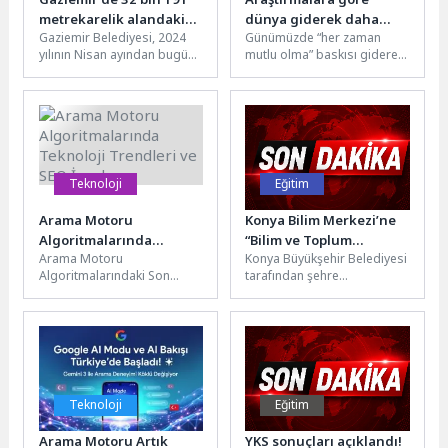
metrekarelik alandaki
dünya giderek daha
Gaziemir Belediyesi, 2024
Günümüzde “her zaman
yol ve kaldırımlar
‘öfkeli’ değil, ‘kaygılı’ ve
yılının Nisan ayından bugüne
mutlu olma” baskısı giderek
yenilendi
‘üzgün’ hale geliyor
kadar 15 bin 473 metrekare
artarken, öfke çoğu zaman
kilit parke taşı kaplaması...
yanlış anlaşılan ve
bastırılması...
Teknoloji
Eğitim
Arama Motoru
Konya Bilim Merkezi’ne
Algoritmalarında
“Bilim ve Toplum
Arama Motoru
Konya Büyükşehir Belediyesi
Teknoloji Trendleri ve
Çalışmalarını Dijitalde
Algoritmalarındaki Son
tarafından şehre
SEO İpuçları
Yaygınlaştırma” Ödülü
Teknoloji Trendleri Arama
kazandırılan Türkiye’nin
motoru algoritmaları, sürekli
TÜBİTAK destekli ilk ve en
olarak gelişen ve değişen
büyük bilim merkezi...
yapılarıyla...
Teknoloji
Eğitim
Arama Motoru Artık
YKS sonuçları açıklandı!