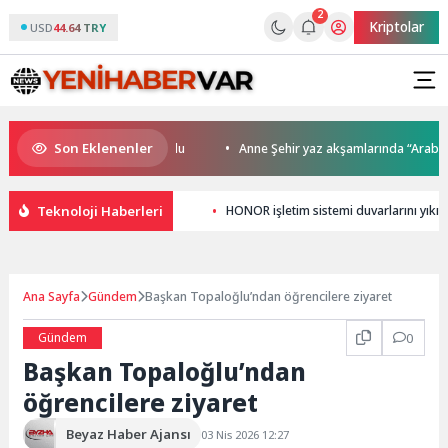
2
Kriptolar
USD
44.64 TRY
Son Eklenenler
’da kupalar sahiplerini buldu
Anne Şehir yaz akşamlarında “Arabesk” 
Teknoloji Haberleri
HONOR işletim sistemi duvarlarını yık
Ana Sayfa
Gündem
Başkan Topaloğlu’ndan öğrencilere ziyaret
Gündem
0
Başkan Topaloğlu’ndan
öğrencilere ziyaret
Beyaz Haber Ajansı
03 Nis 2026 12:27