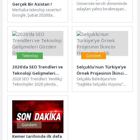
Üniversite tercih döneminde
Gerçek Bir Asistan !
adayları yalnız bırakmayan
Merhaba teknoloji severler!
Üsküdar Üniversitesi de bu
Google, Şubat 2026’da
yıl kapsamlı Tercih Günleri
Türkiye’ye özel büyük bir
programıyla...
güncelleme yaptı ve **AI
Modu**...
Teknoloji
Gündem
2026’da SEO Trendleri ve
Selçuklu’nun Türkiye’ye
Teknoloji Gelişmeleri
Örnek Projesinin İkincisi
2026 SEO Trendleri: Yenilikçi
Selçuklu Belediyesi’nin
Gözden Geçiriliyor.
Hizmete Açıldı
Teknolojiler 2026 yılında
“Sağlıkta Selçuklu Vizyonu”
SEO dünyasında beklenen
doğrultusunda Türkiye’de ilk
yenilikçi teknolojiler ve
kez hayata geçirilen İlk Adım
trendler hakkında...
Ebe Gebe...
Gündem
Kemer tarihinde ilk defa