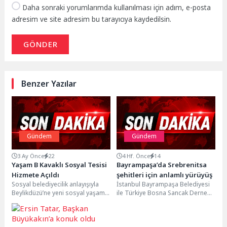
Daha sonraki yorumlarımda kullanılması için adım, e-posta
adresim ve site adresim bu tarayıcıya kaydedilsin.
GÖNDER
Benzer Yazılar
Gündem
Gündem
3 Ay Önce
22
4 Hf. Önce
14
Yaşam B Kavaklı Sosyal Tesisi
Bayrampaşa’da Srebrenitsa
Hizmete Açıldı
şehitleri için anlamlı yürüyüş
Sosyal belediyecilik anlayışıyla
İstanbul Bayrampaşa Belediyesi
Beylikdüzü’ne yeni sosyal yaşam
ile Türkiye Bosna Sancak Derneği
alanları kazandırmayı sürdüren
iş birliğinde düzenlenen 6.
Beylikdüzü Belediyesi, Yaşam B
Uluslararası Srebrenitsa Boşnak...
Kavaklı...