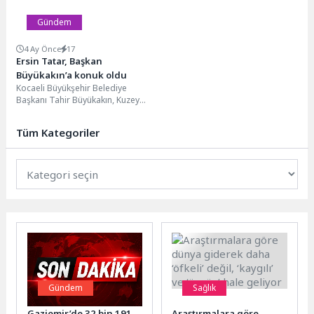
Gündem
4 Ay Önce
17
Ersin Tatar, Başkan
Büyükakın’a konuk oldu
Kocaeli Büyükşehir Belediye
Başkanı Tahir Büyükakın, Kuzey
Kıbrıs Türk Cumhuriyeti’nin 5.
Cumhurbaşkanı Ersin Tatar’ı
Tüm Kategoriler
makamında...
Gündem
Sağlık
Gaziemir’de 32 bin 191
Araştırmalara göre