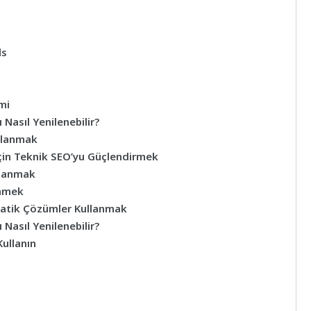
ls
mi
 Nasıl Yenilenebilir?
ullanmak
çin Teknik SEO’yu Güçlendirmek
klanmak
ünmek
omatik Çözümler Kullanmak
 Nasıl Yenilenebilir?
Kullanın