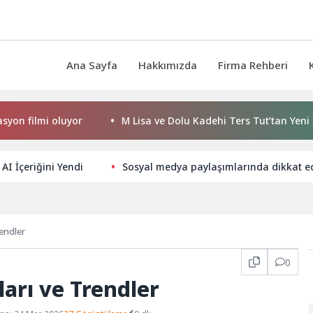
Ana Sayfa
Hakkımızda
Firma Rehberi
mi oluyor
M Lisa ve Dolu Kadehi Ters Tut’tan Yeni İş Birliği
 AI İçeriğini Yendi
Sosyal medya paylaşımlarında dikkat e
endler
0
ları ve Trendler