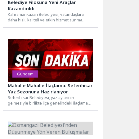
Belediye Filosuna Yeni Araçlar
Kazandırıldı
Kahramankazan Belediyesi, vatandaşlara
daha hızlı, kaliteli ve etkin hizmet sunma
hedefi doğrultusunda araç filosunu
güçlendirmeye...
Gündem
Mahalle Mahalle İlaçlama: Seferihisar
Yaz Sezonuna Hazırlanıyor
Seferihisar Belediyesi, yaz aylarının
gelmesiyle birlikte ilçe genelindeki ilaçlama
çalışmalarını yoğunlaştırdı. Sivrisinek ve
haşere oluşumuna...