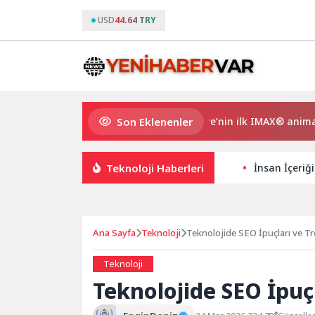
USD
44.64 TRY
Son Eklenenler
Gupi ve Gülmeyen Kral Türkiye’nin ilk IMAX® animasyon fil
Teknoloji Haberleri
İnsan İçeriği
Ana Sayfa
Teknoloji
Teknolojide SEO İpuçları ve Tr
Teknoloji
Teknolojide SEO İpuç