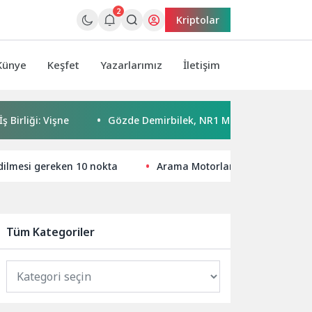
2
Kriptolar
Künye
Keşfet
Yazarlarımız
İletişim
: Vişne
Gözde Demirbilek, NR1 Magazin’de: ‘Son assolist ol
dilmesi gereken 10 nokta
Arama Motorları İçin Etkili SEO St
Tüm Kategoriler