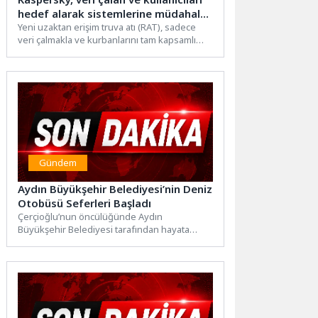
hedef alarak sistemlerine müdahale
eden CrystalX RAT’i tespit etti
Yeni uzaktan erişim truva atı (RAT), sadece
veri çalmakla ve kurbanlarını tam kapsamlı
gözetlemekle kalmıyor,...
Gündem
Aydın Büyükşehir Belediyesi’nin Deniz
Otobüsü Seferleri Başladı
Çerçioğlu’nun öncülüğünde Aydın
Büyükşehir Belediyesi tarafından hayata
geçirilen ve vatandaşlardan yoğun ilgi gören
deniz otobüsü...