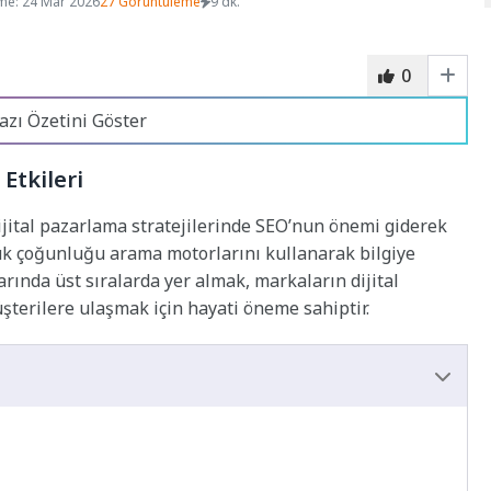
me: 24 Mar 2026
27 Görüntüleme
9 dk.
0
azı Özetini Göster
Etkileri
ijital pazarlama stratejilerinde SEO’nun önemi giderek
yük çoğunluğu arama motorlarını kullanarak bilgiye
ında üst sıralarda yer almak, markaların dijital
terilere ulaşmak için hayati öneme sahiptir.