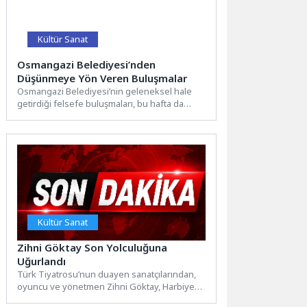
Kültür Sanat
Osmangazi Belediyesi’nden
Düşünmeye Yön Veren Buluşmalar
Osmangazi Belediyesi’nin geleneksel hale
getirdiği felsefe buluşmaları, bu hafta da
düşünce dünyasına ışık tutan önemli...
Kültür Sanat
Zihni Göktay Son Yolculuğuna
Uğurlandı
Türk Tiyatrosu’nun duayen sanatçılarından,
oyuncu ve yönetmen Zihni Göktay, Harbiye
Muhsin Ertuğrul Sahnesi’nde düzenlenen