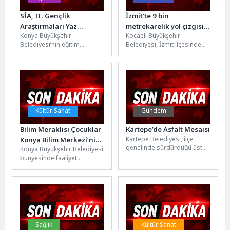
SİA, II. Gençlik
İzmit’te 9 bin
Araştırmaları Yaz
metrekarelik yol çizgisi
Konya Büyükşehir
Kocaeli Büyükşehir
Okulu’nu Tamamladı
tamam
Belediyesi’nin eğitim
Belediyesi, İzmit ilçesinde
birimleri Bilgehaneler ve
sürücülerin daha sağlıklı ve
Lise Medeniyet Akademileri
güvenli bir şekilde seyahat
iş birliğinde Sosyal
etmelerini sağlamak...
İnovasyon Ajansı...
Kültür Sanat
Gündem
Bilim Meraklısı Çocuklar
Kartepe’de Asfalt Mesaisi
Kartepe Belediyesi, ilçe
Konya Bilim Merkezi’nin
genelinde sürdürdüğü üst
Konya Büyükşehir Belediyesi
Yaz Bilim Kampları’nda
yapı ve yol yenileme
bünyesinde faaliyet
Buluşuyor
hamlesine hız kesmeden
gösteren Konya Bilim
devam ediyor....
Merkezi, yaz tatilini bilim ve
teknolojiyle
değerlendirmek...
Sağlık
Kültür Sanat