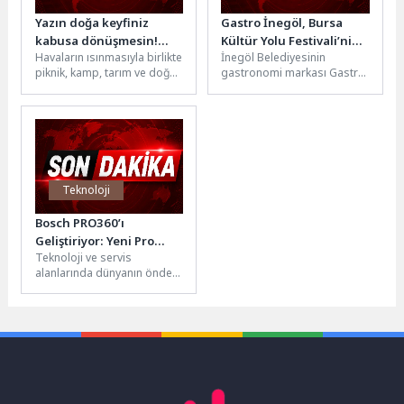
Yazın doğa keyfiniz
Gastro İnegöl, Bursa
kabusa dönüşmesin!
Kültür Yolu Festivali’nin
Havaların ısınmasıyla birlikte
İnegöl Belediyesinin
Keneye dikkat!
“Lezzet Noktası” Oldu
piknik, kamp, tarım ve doğa
gastronomi markası Gastro
aktiviteleri
İnegöl, Türkiye Kültür Yolu
yoğunlaşırken, açık alanlarda
Festivali kapsamında
kene tutunmasına bağlı
Bursa’da belirlenen 50
olarak Kırım...
“Lezzet...
Teknoloji
Bosch PRO360’ı
Geliştiriyor: Yeni Pro
Teknoloji ve servis
Deals Modülü ile
alanlarında dünyanın önde
Profesyonellere Ek
gelen tedarikçilerinden
Avantajlar Sunuyor
Bosch, profesyonel elektrikli
el aletleri kullanıcılarına
yönelik...