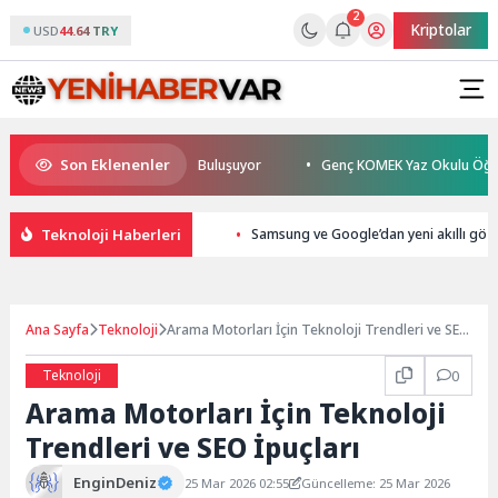
2
Kriptolar
USD
44.64 TRY
Son Eklenenler
ez TESAK’ta Okurlarıyla Buluşuyor
Genç KOMEK Yaz Okulu Öğrencileri 
Teknoloji Haberleri
Samsung ve Google’dan yeni akıllı gözl
Ana Sayfa
Teknoloji
Arama Motorları İçin Teknoloji Trendleri ve SEO
İpuçları
Teknoloji
0
Arama Motorları İçin Teknoloji
Trendleri ve SEO İpuçları
EnginDeniz
25 Mar 2026 02:55
Güncelleme: 25 Mar 2026