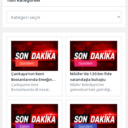
Tüm Kategoriler
(MDR)...
Gündem
Gündem
Çankaya’nın Kent
Nilüfer’de 120 bin fide
Bostanlarında Emeğin
vatandaşla buluştu
Çankaya’nın Kent
Nilüfer Belediyesi’nin
Hasadı Başladı
Bostanlarında ilk hasat
geleneksel hale getirdiği
heyecanı başladı. Mutlukent
“Fide Bizden Ürün Sizden”
ve ATA Kent Bostanlarında
etkinliği bu yıl 7’nci kez
üretime geçen kursiyerler,...
düzenlendi....
Eğitim
Gündem