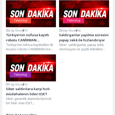
Teknoloji
Teknoloji
2 Ay Önce
15
4 Ay Önce
25
Türkiye’nin nüfusa kayıtlı
Saldırganlar yayılma süresini
robotu CANİKMAN
yapay zekâ ile hızlandırıyor
Türkiye'nin nüfusa kaydedilen ilk
Siber saldırganlar, yapay zekâ,
Öğrencilerle Buluştu
insansı robotu CANİKMAN lise
otomasyon ve çeşitli teknikleri
öğrencileriyle buluştu. Heyecan
kullanarak yıkıcı sonuçlar
dolu anlara sahne olan...
yaratıyor. Veri ihlalleri ve...
Teknoloji
1 Ay Önce
15
Siber saldırılara karşı hızlı
müdahalenin lideri ESET
Siber güvenlik alanında küresel
bir lider olan ESET,
KuppingerCole Analysts’in
Yönetilen Tespit ve Müdahale