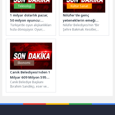
Teknoloji
Kültür Sanat
1 milyar dolarlık pazar,
Nilüfer’de genç
50 milyon oyuncu:
yeteneklerin emeği
Türkiye’de oyun alışkanlıkları
Nilüfer Belediyesi’nin “Bir
Türkiye’de gaming
sergiye dönüştü
hızla dönüşüyor. Oyun;
Şehre Bakmak: Kesitler,
büyüyor
rekabetin, sosyalleşmenin
Motifler ve Manzaralar”
ve dijital deneyimin
sergisi Nâzım Hikmet
merkezinde konumlanırken,
Kültürevi’nde açıldı. Zeki...
farklı yaş...
Ekonomi
Canik Belediyesi’nden 1
Milyar 609 Milyon 595
Canik Belediye Başkanı
Bin TL Yatırım
İbrahim Sandıkçı, eser ve
hizmet seferberliğini
sürdürdüklerine işaret
ederek belediyenin öz
kaynaklarıyla...