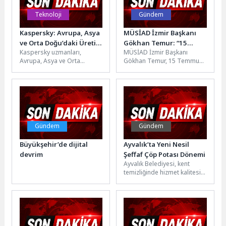
Teknoloji
Gündem
Kaspersky: Avrupa, Asya
MÜSİAD İzmir Başkanı
ve Orta Doğu’daki Üretim
Gökhan Temur: “15
Kaspersky uzmanları,
MÜSİAD İzmir Başkanı
Tesislerini Hedef Alan
Temmuz, Milletimizin
Avrupa, Asya ve Orta
Gökhan Temur, 15 Temmuz
Çok Aşamalı Kimlik Avı
İradesinin Darbelere
Doğu'daki birçok ülkede
Demokrasi ve Millî Birlik
Saldırısı Tespit Etti
Geçit Vermediğini Tüm
faaliyet gösteren üretim
Günü’nün 10. yıl dönümü...
Dünyaya İlan Ettiği
tesislerini hedef alan...
Tarihtir”
Gündem
Gündem
Büyükşehir’de dijital
Ayvalık’ta Yeni Nesil
devrim
Şeffaf Çöp Potası Dönemi
Ayvalık Belediyesi, kent
temizliğinde hizmet kalitesini
artırmak amacıyla Ayvalık
merkez ve Atatürk
Bulvarı’nda yeni nesil...