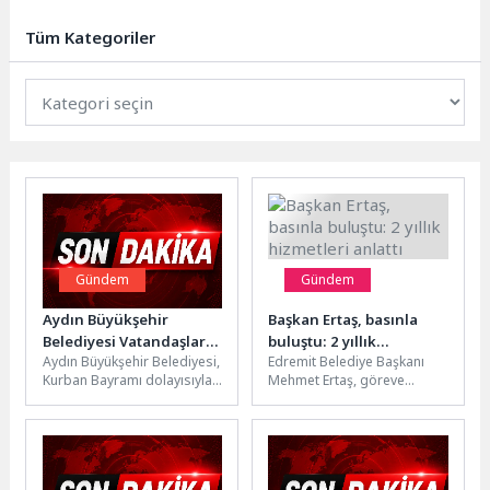
kapsamında Ormanya’da
yaşatılan Osmanlı geleneği
Tüm Kategoriler
“Düşkün Leylekler Evi”,...
Gündem
Gündem
Aydın Büyükşehir
Başkan Ertaş, basınla
Belediyesi Vatandaşlarla
buluştu: 2 yıllık
Aydın Büyükşehir Belediyesi,
Edremit Belediye Başkanı
Bayramlaştı
hizmetleri anlattı
Kurban Bayramı dolayısıyla
Mehmet Ertaş, göreve
bayram namazı sonrası
geldiği günden bu yana
vatandaşlara lokum ve
geçen iki yıllık süreçte
limonata ikram ederek...
gerçekleştirilen...