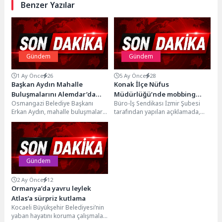
Benzer Yazılar
Gündem
Gündem
1 Ay Önce
26
5 Ay Önce
28
Başkan Aydın Mahalle
Konak İlçe Nüfus
Buluşmalarını Alemdar’da
Müdürlüğü’nde mobbing
Osmangazi Belediye Başkanı
Büro-İş Sendikası İzmir Şubesi
Sürdürdü
iddiası
Erkan Aydın, mahalle buluşmaları
tarafından yapılan açıklamada,
kapsamında Alemdar
Konak İlçe Nüfus Müdürlüğünde
Mahallesi’nde düzenlenen kahvaltı
personele mobbing yapıldığı
programında vatandaşlarla bir...
öne...
Gündem
2 Ay Önce
12
Ormanya’da yavru leylek
Atlas’a sürpriz kutlama
Kocaeli Büyükşehir Belediyesi’nin
yaban hayatını koruma çalışmaları