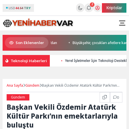
2
Kriptolar
USD
44.64 TRY
Son Eklenenler
’da start Başkan Büyükakın’dan
Büyükşehir, çocukları afetlere karşı bil
Teknoloji Haberleri
Yerel İşletmeler İçin Teknoloji Destekli 
Ana Sayfa
Gündem
Başkan Vekili Özdemir Atatürk Kültür Parkı’nın
emektarlarıyla buluştu
Gündem
0
Başkan Vekili Özdemir Atatürk
Kültür Parkı’nın emektarlarıyla
buluştu