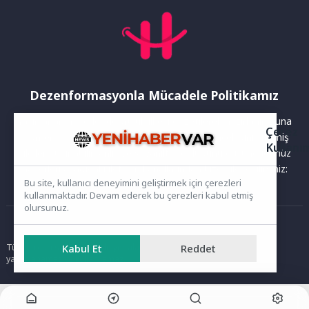
Dezenformasyonla Mücadele Politikamız
Yayınlanan haberler doğruluk ilkesi gözetilerek hazırlanır. Buna
Çerez
rağmen bazı içeriklerde eksik, hatalı veya güncelliğini yitirmiş
Kullanı
bilgiler bulunabilir.Yanlış veya yanıltıcı olduğunu düşündüğünüz
haberleri aşağıdaki iletişim kanallarından bize bildirebilirsiniz:
Bu site, kullanıcı deneyimini geliştirmek için çerezleri
kullanmaktadır. Devam ederek bu çerezleri kabul etmiş
olursunuz.
Ana Sayfa
Kabul Et
Reddet
Tüm hakları saklıdır. Sitede yer alan içerikler izinsiz kopyalanamaz,
yayımlanamaz ve kullanılamaz.