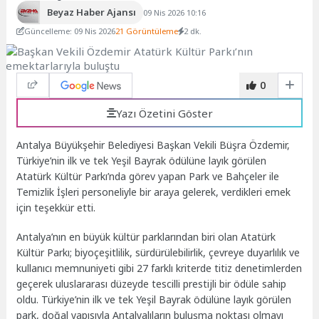
Beyaz Haber Ajansı
09 Nis 2026 10:16
Güncelleme: 09 Nis 2026
21 Görüntüleme
2 dk.
0
Yazı Özetini Göster
Antalya Büyükşehir Belediyesi Başkan Vekili Büşra Özdemir,
Türkiye’nin ilk ve tek Yeşil Bayrak ödülüne layık görülen
Atatürk Kültür Parkı’nda görev yapan Park ve Bahçeler ile
Temizlik İşleri personeliyle bir araya gelerek, verdikleri emek
için teşekkür etti.
Antalya’nın en büyük kültür parklarından biri olan Atatürk
Kültür Parkı; biyoçeşitlilik, sürdürülebilirlik, çevreye duyarlılık ve
kullanıcı memnuniyeti gibi 27 farklı kriterde titiz denetimlerden
geçerek uluslararası düzeyde tescilli prestijli bir ödüle sahip
oldu. Türkiye’nin ilk ve tek Yeşil Bayrak ödülüne layık görülen
park, doğal yapısıyla Antalyalıların buluşma noktası olmayı