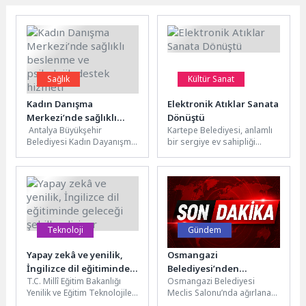
Sağlık
Kültür Sanat
Kadın Danışma
Elektronik Atıklar Sanata
Merkezi’nde sağlıklı
Dönüştü
Antalya Büyükşehir
Kartepe Belediyesi, anlamlı
beslenme ve psikolojik
Belediyesi Kadın Dayanışma
bir sergiye ev sahipliği
destek hizmeti
Merkezi, kadınları her alanda
yapıyor. Sanatçı Sare Ertaş
desteklemeye devam ediyor.
Kurtaş’ın tamamen elektronik
Kadınlara merkezde hem...
atıklardan...
Teknoloji
Gündem
Yapay zekâ ve yenilik,
Osmangazi
İngilizce dil eğitiminde
Belediyesi’nden
T.C. Millî Eğitim Bakanlığı
Osmangazi Belediyesi
geleceği şekillendiriyor
Çocuklara Yerel Yönetim
Yenilik ve Eğitim Teknolojileri
Meclis Salonu’nda ağırlanan
Bilinci
Genel Müdürlüğü (YEĞİTEK)
ilköğretim öğrencileri,