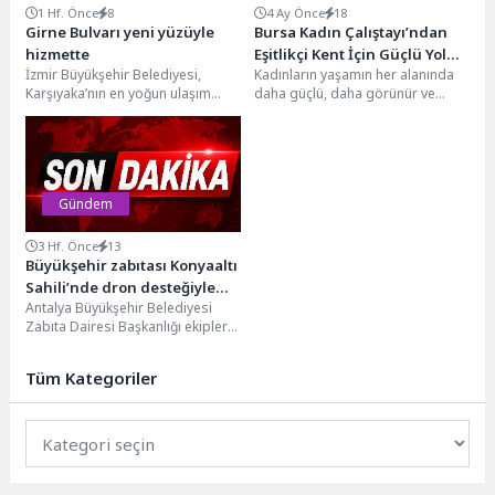
1 Hf. Önce
8
4 Ay Önce
18
Girne Bulvarı yeni yüzüyle
Bursa Kadın Çalıştayı’ndan
hizmette
Eşitlikçi Kent İçin Güçlü Yol
İzmir Büyükşehir Belediyesi,
Kadınların yaşamın her alanında
Haritası
Karşıyaka’nın en yoğun ulaşım
daha güçlü, daha görünür ve
akslarından Girne Bulvarı’ndaki
daha etkin olması için
yenileme çalışmalarını tamamladı.
çalışmalarını kararlılıkla...
Ordu Bulvarı...
Gündem
3 Hf. Önce
13
Büyükşehir zabıtası Konyaaltı
Sahili’nde dron desteğiyle
Antalya Büyükşehir Belediyesi
denetimlerini sürdürüyor
Zabıta Dairesi Başkanlığı ekipleri,
yaz aylarıyla birlikte her gün
binlerce yerli ve...
Tüm Kategoriler