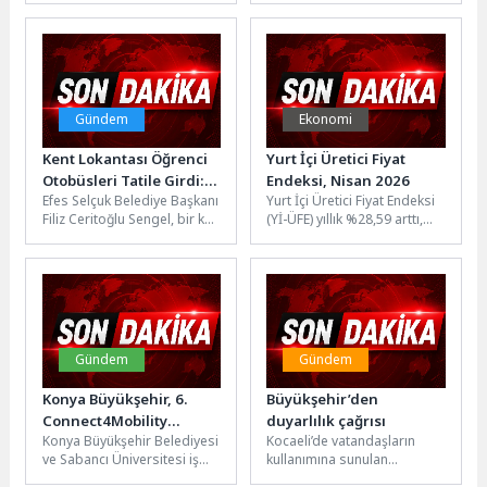
ve British Council iş...
ziyaretçi meclisi
uygulamasıyla yerel yönetim
süreçlerini uygulamalı
olarak...
Gündem
Ekonomi
Kent Lokantası Öğrenci
Yurt İçi Üretici Fiyat
Otobüsleri Tatile Girdi:
Endeksi, Nisan 2026
Efes Selçuk Belediye Başkanı
Yurt İçi Üretici Fiyat Endeksi
Başkan Sengel’den
Filiz Ceritoğlu Sengel, bir kez
(Yİ-ÜFE) yıllık %28,59 arttı,
Öğrencilere Tatil Mesajı
daha Kent Lokantası Öğrenci
aylık %3,17 arttıYİ-ÜFE
Otobüsü’nü ziyaret...
(2003=100) 2026 yılı...
Gündem
Gündem
Konya Büyükşehir, 6.
Büyükşehir’den
Connect4Mobility
duyarlılık çağrısı
Konya Büyükşehir Belediyesi
Kocaeli’de vatandaşların
Programı’na Ev Sahipliği
ve Sabancı Üniversitesi iş
kullanımına sunulan
Yaptı
birliğinde Fark Labs
asansörler zaman zaman