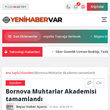
2
Kriptolar
USD
44.64 TRY
Son Eklenenler
tını Kaybetti: Kuzey Makedonya’da Toprağa Verilecek
Bilgesu Erenus
Teknoloji Haberleri
Siber Güvenlik Uzmanı Eksikliği, Tedari
Ana Sayfa
Gündem
Bornova Muhtarlar Akademisi tamamlandı
Gündem
0
Bornova Muhtarlar Akademisi
tamamlandı
Beyaz Haber Ajansı
31 Mar 2026 09:15