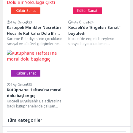
Kültür Sanat
Kültür Sanat
4 Ay Önce
23
4 Ay Önce
24
Kartepeli Minikler Nasrettin
Kocaeli’de “Engelsiz Sanat”
Hoca ile Kahkaha Dolu Bir
büyüledi
Kartepe Belediyesi’nin çocukların
Kocaeli’de engelli bireylerin
Yolculuğa Çıktı
sosyal ve kültürel gelişimlerine
sosyal hayata katılımını
katkı sağlamak amacıyla
güçlendiren örnek bir etkinlik
düzenlediği hafta sonu etkinlikleri
daha hayata geçirildi. Kocaeli
tüm...
Büyükşehir...
Kültür Sanat
4 Ay Önce
23
Kütüphane Haftası’na moral
dolu başlangıç
Kocaeli Büyükşehir Belediyesi’ne
bağlı kütüphanelerde çalışan
personeller, “Personel
Motivasyon Yemeği”
Tüm Kategoriler
programında bir araya gelerek
hem...