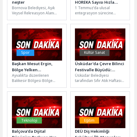
neşter
HOREKA Sayısı Hızla
Bornova Belediyesi, Aşık
1 Temmuz'da ulusal
Artıyor
Veysel Rekreasyon Alanı
entegrasyon sürecine
üzerindeki varyant yolda
geçecek Depozitosu Olan
başlattığı orta refüj
Ambalajlar (DOA)
çalışmasıyla düzensiz
Sisteminde HOREKA (otel,
parklanmayı...
restoran ve...
Spor
Kültür Sanat
Başkan Mesut Ergin,
Üsküdar’da Çevre Bilinci
Bölge Yelken
Festivalle Büyüdü:
Ayvalık’ta düzenlenen
Üsküdar Belediyesi
Yarışları’nda Sporcuların
Kuzguncuk Bostanı’nda
Balıkesir Bölgesi Bölge
tarafından Sıfır Atık Haftası
Heyecanına Ortak Oldu
Sürdürülebilir Yaşam
Yelken Yarışları’nın ödül
kapsamında düzenlenen
Buluşması
törenine katılan Ayvalık
“Üsküdar Çevre Festivali”,
Belediye Başkanı Mesut
Kuzguncuk Bostanı’nda
Ergin,...
yoğun katılımla...
Teknoloji
Eğitim
Balçova’da Dijital
DEÜ Diş Hekimliği