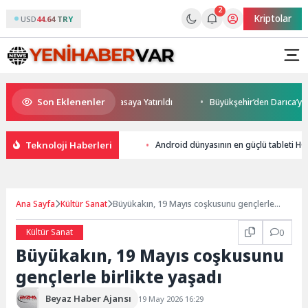
2
Kriptolar
USD
44.64 TRY
Son Eklenenler
 ve Yatırım Potansiyeli Masaya Yatırıldı
Büyükşehir’den Darıca’ya mode
Teknoloji Haberleri
Android dünyasının en güçlü tableti 
Ana Sayfa
Kültür Sanat
Büyükakın, 19 Mayıs coşkusunu gençlerle
birlikte yaşadı
Kültür Sanat
0
Büyükakın, 19 Mayıs coşkusunu
gençlerle birlikte yaşadı
Beyaz Haber Ajansı
19 May 2026 16:29