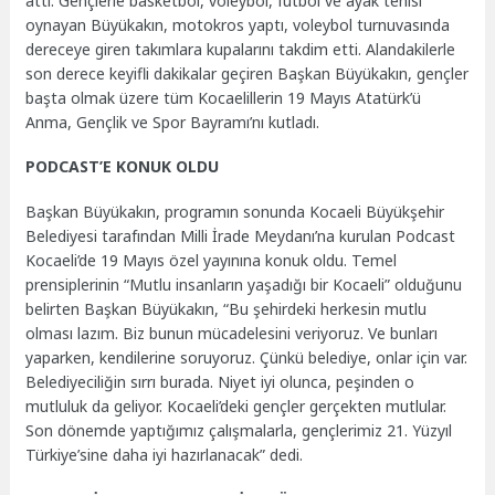
attı. Gençlerle basketbol, voleybol, futbol ve ayak tenisi
oynayan Büyükakın, motokros yaptı, voleybol turnuvasında
dereceye giren takımlara kupalarını takdim etti. Alandakilerle
son derece keyifli dakikalar geçiren Başkan Büyükakın, gençler
başta olmak üzere tüm Kocaelillerin 19 Mayıs Atatürk’ü
Anma, Gençlik ve Spor Bayramı’nı kutladı.
PODCAST’E KONUK OLDU
Başkan Büyükakın, programın sonunda Kocaeli Büyükşehir
Belediyesi tarafından Milli İrade Meydanı’na kurulan Podcast
Kocaeli’de 19 Mayıs özel yayınına konuk oldu. Temel
prensiplerinin “Mutlu insanların yaşadığı bir Kocaeli” olduğunu
belirten Başkan Büyükakın, “Bu şehirdeki herkesin mutlu
olması lazım. Biz bunun mücadelesini veriyoruz. Ve bunları
yaparken, kendilerine soruyoruz. Çünkü belediye, onlar için var.
Belediyeciliğin sırrı burada. Niyet iyi olunca, peşinden o
mutluluk da geliyor. Kocaeli’deki gençler gerçekten mutlular.
Son dönemde yaptığımız çalışmalarla, gençlerimiz 21. Yüzyıl
Türkiye’sine daha iyi hazırlanacak” dedi.