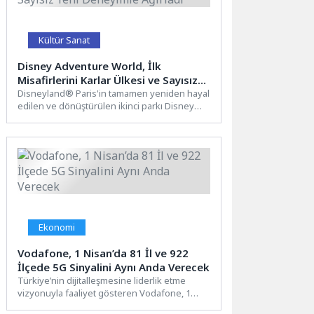
Kültür Sanat
Disney Adventure World, İlk
Misafirlerini Karlar Ülkesi ve Sayısız
Yeni Deneyimle Ağırladı
Disneyland® Paris'in tamamen yeniden hayal
edilen ve dönüştürülen ikinci parkı Disney
Adventure World, World of Frozen...
Ekonomi
Vodafone, 1 Nisan’da 81 İl ve 922
İlçede 5G Sinyalini Aynı Anda Verecek
Türkiye’nin dijitalleşmesine liderlik etme
vizyonuyla faaliyet gösteren Vodafone, 1
Nisan’da başlayacak 5G hizmeti için