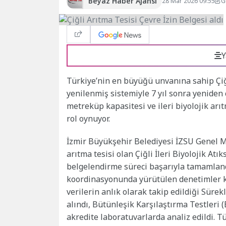
Beyaz Haber Ajansı
28 Mar 2026 09:55
G
Y
Türkiye’nin en büyüğü unvanına sahip Çiğl
yenilenmiş sistemiyle 7 yıl sonra yeniden 
metreküp kapasitesi ve ileri biyolojik arı
rol oynuyor.
İzmir Büyükşehir Belediyesi İZSU Genel Mü
arıtma tesisi olan Çiğli İleri Biyolojik A
belgelendirme süreci başarıyla tamamlandı
koordinasyonunda yürütülen denetimler 
verilerin anlık olarak takip edildiği Süre
alındı, Bütünleşik Karşılaştırma Testleri 
akredite laboratuvarlarda analiz edildi. 