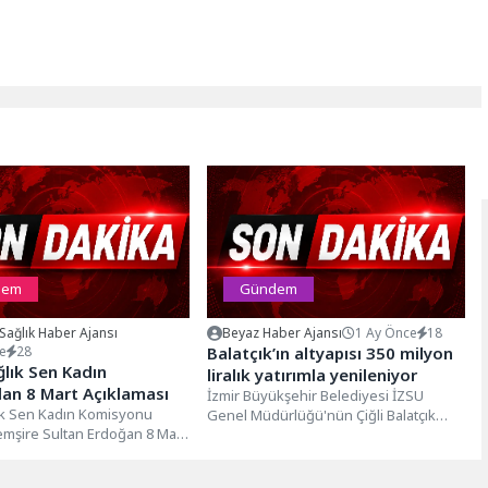
dem
Gündem
 Sağlık Haber Ajansı
Beyaz Haber Ajansı
1 Ay Önce
18
e
28
Balatçık’ın altyapısı 350 milyon
ağlık Sen Kadın
liralık yatırımla yenileniyor
dan 8 Mart Açıklaması
İzmir Büyükşehir Belediyesi İZSU
lık Sen Kadın Komisyonu
Genel Müdürlüğü'nün Çiğli Balatçık
emşire Sultan Erdoğan 8 Mart
Mahallesi'nde sürdürdüğü 350 milyon
lar günü ile ilgili...
liralık yağmur suyu...