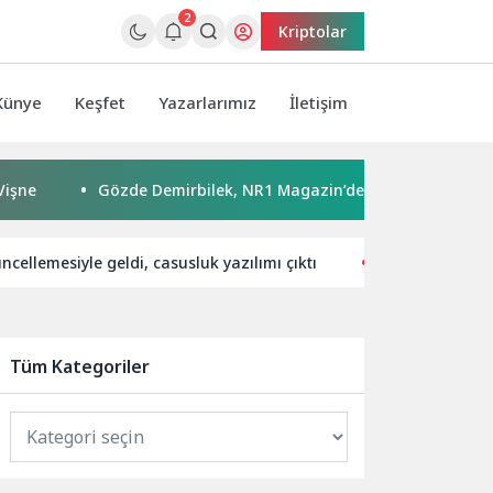
2
Kriptolar
Künye
Keşfet
Yazarlarımız
İletişim
Gözde Demirbilek, NR1 Magazin’de: ‘Son assolist olarak var
ncellemesiyle geldi, casusluk yazılımı çıktı
Vodafone Busin
Tüm Kategoriler