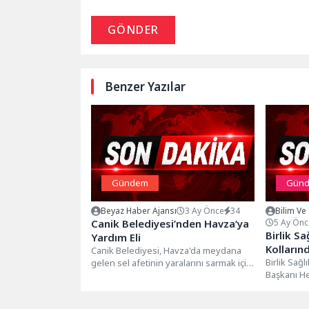
GÖNDER
Benzer Yazılar
Gündem
Gün
Beyaz Haber Ajansı
3 Ay Önce
34
Bilim Ve
Canik Belediyesi’nden Havza’ya
5 Ay Önc
Birlik S
Yardım Eli
Kolların
Canik Belediyesi, Havza'da meydana
Birlik Sağ
gelen sel afetinin yaralarını sarmak için
Başkanı H
sahada ekipleri ve ekipmanlarıyla
Dünya Kadın
yoğun...