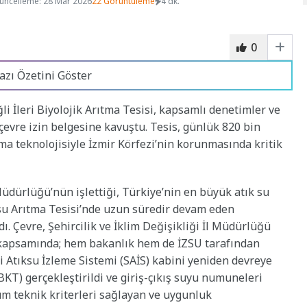
üncelleme: 28 Mar 2026
22 Görüntüleme
4 dk.
0
azı Özetini Göster
i İleri Biyolojik Arıtma Tesisi, kapsamlı denetimler ve
çevre izin belgesine kavuştu. Tesis, günlük 820 bin
tma teknolojisiyle İzmir Körfezi’nin korunmasında kritik
dürlüğü’nün işlettiği, Türkiye’nin en büyük atık su
tıksu Arıtma Tesisi’nde uzun süredir devam eden
. Çevre, Şehircilik ve İklim Değişikliği İl Müdürlüğü
kapsamında; hem bakanlık hem de İZSU tarafından
kli Atıksu İzleme Sistemi (SAİS) kabini yeniden devreye
(BKT) gerçekleştirildi ve giriş-çıkış suyu numuneleri
Tüm teknik kriterleri sağlayan ve uygunluk