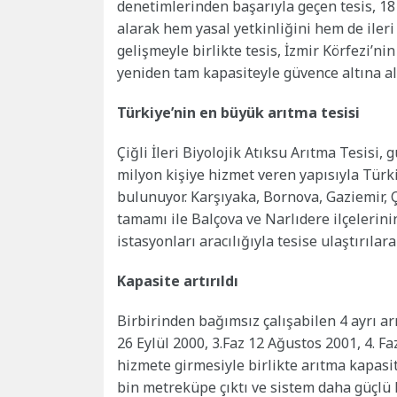
denetimlerinden başarıyla geçen tesis, 18 M
alarak hem yasal yetkinliğini hem de ileri 
gelişmeyle birlikte tesis, İzmir Körfezi’ni
yeniden tam kapasiteyle güvence altına al
Türkiye’nin en büyük arıtma tesisi
Çiğli İleri Biyolojik Atıksu Arıtma Tesisi
milyon kişiye hizmet veren yapısıyla Türk
bulunuyor. Karşıyaka, Bornova, Gaziemir, Ç
tamamı ile Balçova ve Narlıdere ilçelerini
istasyonları aracılığıyla tesise ulaştırılarak
Kapasite artırıldı
Birbirinden bağımsız çalışabilen 4 ayrı ar
26 Eylül 2000, 3.Faz 12 Ağustos 2001, 4. F
hizmete girmesiyle birlikte arıtma kapas
bin metreküpe çıktı ve sistem daha güçlü h