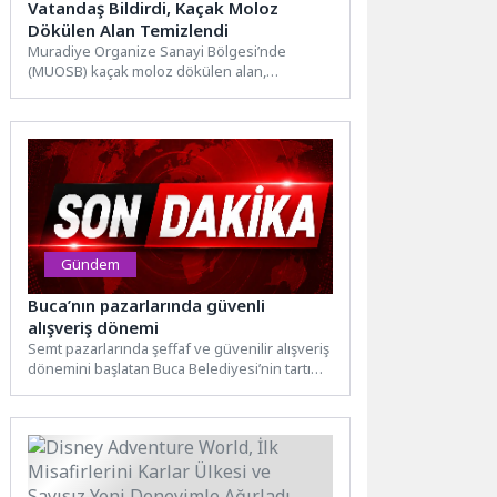
Vatandaş Bildirdi, Kaçak Moloz
Dökülen Alan Temizlendi
Muradiye Organize Sanayi Bölgesi’nde
(MUOSB) kaçak moloz dökülen alan,
Büyükşehir Belediyesi’nin hızlı müdahalesiyle
tamamen temizlendi....
Gündem
Buca’nın pazarlarında güvenli
alışveriş dönemi
Semt pazarlarında şeffaf ve güvenilir alışveriş
dönemini başlatan Buca Belediyesi’nin tartı
kontrol stantları, vatandaşların alışverişlerini...