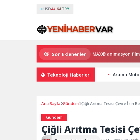
USD
44.64 TRY
Son Eklenenler
pi ve Gülmeyen Kral Türkiye’nin ilk IMAX® animasyon filmi oluyo
Teknoloji Haberleri
Arama Motorl
Ana Sayfa
Gündem
Çiğli Arıtma Tesisi Çevre İzin Be
Gündem
Çiğli Arıtma Tesisi Çe