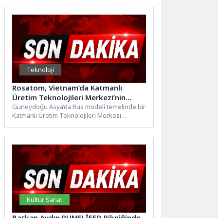
hazırlıklarını tamamladı. Dünya...
Teknoloji
Rosatom, Vietnam’da Katmanlı
Üretim Teknolojileri Merkezi’nin
Kurulmasına Destek Verecek
Güneydoğu Asya’da Rus modeli temelinde bir
Katmanlı Üretim Teknolojileri Merkezi
kurulmasına ilişkin mutabakat zaptı
imzalandı.Rusya...
Kültür Sanat
Başkan Aydın RUMELİFED Pikniğinde