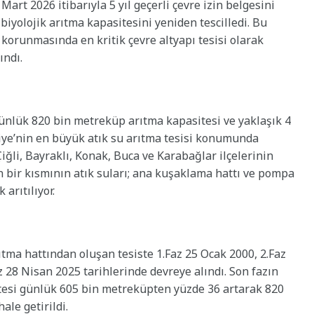
art 2026 itibarıyla 5 yıl geçerli çevre izin belgesini
biyolojik arıtma kapasitesini yeniden tescilledi. Bu
n korunmasında en kritik çevre altyapı tesisi olarak
ındı.
, günlük 820 bin metreküp arıtma kapasitesi ve yaklaşık 4
iye’nin en büyük atık su arıtma tesisi konumunda
iğli, Bayraklı, Konak, Buca ve Karabağlar ilçelerinin
n bir kısmının atık suları; ana kuşaklama hattı ve pompa
 arıtılıyor.
ıtma hattından oluşan tesiste 1.Faz 25 Ocak 2000, 2.Faz
az 28 Nisan 2025 tarihlerinde devreye alındı. Son fazın
itesi günlük 605 bin metreküpten yüzde 36 artarak 820
ale getirildi.