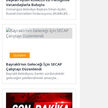
Vatandaşlarla Buluştu
Osmangazi Belediye Başkanı Erkan Aydın,
Rumeli Dernekleri Federasyonu (RUMELİFED)
tarafından düzenlenen geleneksel piknik
programına katılarak...
Gündem
Bayraklı’nın Geleceği İçin SECAP
Çalıştayı Düzenlendi
Bayraklı Belediyesi, kentin sürdürülebilir
geleceğini şekillendirmek amacıyla
Sürdürülebilir Enerji ve İklim Eylem Planı
(SECAP) kapsamında...