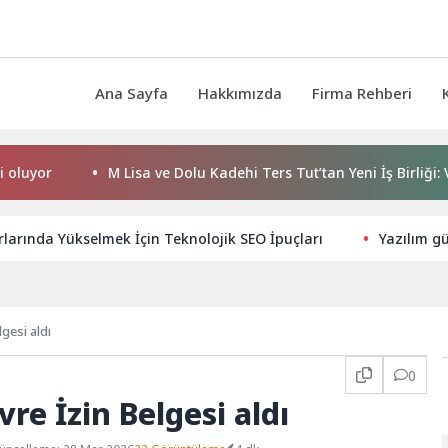
Ana Sayfa
Hakkımızda
Firma Rehberi
r
M Lisa ve Dolu Kadehi Ters Tut’tan Yeni İş Birliği: Vişne
arında Yükselmek İçin Teknolojik SEO İpuçları
Yazılım gü
lgesi aldı
0
vre İzin Belgesi aldı