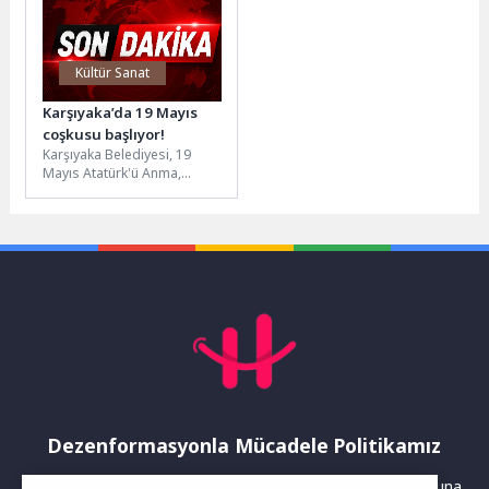
Kültür Sanat
Karşıyaka’da 19 Mayıs
coşkusu başlıyor!
Karşıyaka Belediyesi, 19
Mayıs Atatürk'ü Anma,
Gençlik ve Spor Bayramı
kapsamında kültür, sanat,
spor ve...
Dezenformasyonla Mücadele Politikamız
Yayınlanan haberler doğruluk ilkesi gözetilerek hazırlanır. Buna