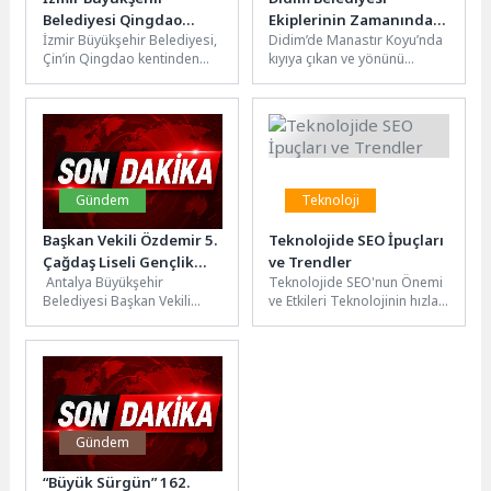
Belediyesi Qingdao
Ekiplerinin Zamanında
İzmir Büyükşehir Belediyesi,
Didim’de Manastır Koyu’nda
Belediyesi’ni konuk etti
Müdahalesi Caretta
Çin’in Qingdao kentinden
kıyıya çıkan ve yönünü
Carettayı Kurtardı
gelen belediye heyetini
şaşırarak balçıklı alana
ağırladı. İzmir ve
ilerleyen bir caretta caretta,
Qingdao’nun bürokratları,
Didim...
iki...
Gündem
Teknoloji
Başkan Vekili Özdemir 5.
Teknolojide SEO İpuçları
Çağdaş Liseli Gençlik
ve Trendler
Antalya Büyükşehir
Teknolojide SEO'nun Önemi
Kampını ziyaret etti
Belediyesi Başkan Vekili
ve Etkileri Teknolojinin hızla
Büşra Özdemir, Çağdaş
geliştiği günümüzde, dijital
Yaşamı Destekleme Derneği
pazarlama stratejilerinde
(ÇYDD) Genel Başkanı Prof....
SEO'nun önemi giderek...
Gündem
“Büyük Sürgün” 162.