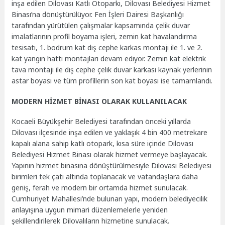
inşa edilen Dilovası Katlı Otoparkı, Dilovası Belediyesi Hizmet
Binası’na dönüştürülüyor. Fen İşleri Dairesi Başkanlığı
tarafından yürütülen çalışmalar kapsamında çelik duvar
imalatlarının profil boyama işleri, zemin kat havalandırma
tesisatı, 1. bodrum kat dış cephe karkas montajı ile 1. ve 2.
kat yangın hattı montajları devam ediyor. Zemin kat elektrik
tava montajı ile dış cephe çelik duvar karkası kaynak yerlerinin
astar boyası ve tüm profillerin son kat boyası ise tamamlandı.
MODERN HİZMET BİNASI OLARAK KULLANILACAK
Kocaeli Büyükşehir Belediyesi tarafından önceki yıllarda
Dilovası ilçesinde inşa edilen ve yaklaşık 4 bin 400 metrekare
kapalı alana sahip katlı otopark, kısa süre içinde Dilovası
Belediyesi Hizmet Binası olarak hizmet vermeye başlayacak.
Yapının hizmet binasına dönüştürülmesiyle Dilovası Belediyesi
birimleri tek çatı altında toplanacak ve vatandaşlara daha
geniş, ferah ve modern bir ortamda hizmet sunulacak.
Cumhuriyet Mahallesi’nde bulunan yapı, modern belediyecilik
anlayışına uygun mimari düzenlemelerle yeniden
şekillendirilerek Dilovalıların hizmetine sunulacak.