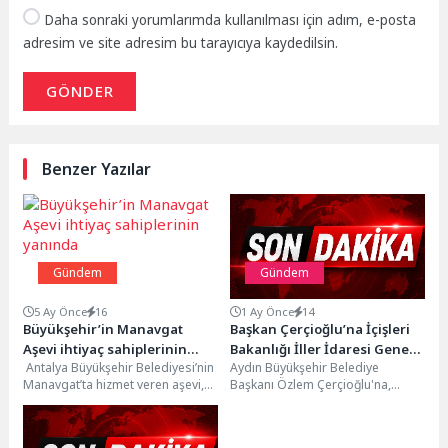
Daha sonraki yorumlarımda kullanılması için adım, e-posta
adresim ve site adresim bu tarayıcıya kaydedilsin.
GÖNDER
Benzer Yazılar
Gündem
Gündem
5 Ay Önce
16
1 Ay Önce
14
Büyükşehir’in Manavgat
Başkan Çerçioğlu’na İçişleri
Aşevi ihtiyaç sahiplerinin
Bakanlığı İller İdaresi Genel
Antalya Büyükşehir Belediyesi’nin
Aydın Büyükşehir Belediye
yanında
Müdürlüğü Muhtarlar Daire
Manavgat’ta hizmet veren aşevi,
Başkanı Özlem Çerçioğlu'na,
Başkanı Üstüner ve Türkiye
ihtiyaç sahibi vatandaşları her gün
İçişleri Bakanlığı İller İdaresi
Basın Platformu Başkanı
üç çeşit sıcak...
Genel Müdürlüğü Muhtarlar Daire
Tanış’tan Ziyaret
Başkanı...