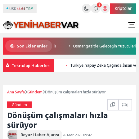
2
Kriptolar
USD
44.64 TRY
Son Eklenenler
s Son Yolculuğuna Uğurlandı
Osmangazi’de Geleceğin Yüzücüleri Sertif
Teknoloji Haberleri
Türkiye, Yapay Zeka Çağında İnsan ve 
Ana Sayfa
Gündem
Dönüşüm çalışmaları hızla sürüyor
Gündem
0
Dönüşüm çalışmaları hızla
sürüyor
Beyaz Haber Ajansı
26 Mar 2026 09:42