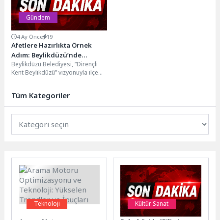
Gündem
4 Ay Önce
19
Afetlere Hazırlıkta Örnek
Adım: Beylikdüzü’nde
Beylikdüzü Belediyesi, “Dirençli
Kapsamlı Tatbikat
Kent Beylikdüzü” vizyonuyla ilçe
belediyesi düzeyinde bir ilke imza
atarak gerçek bir...
Tüm Kategoriler
Teknoloji
Kültür Sanat