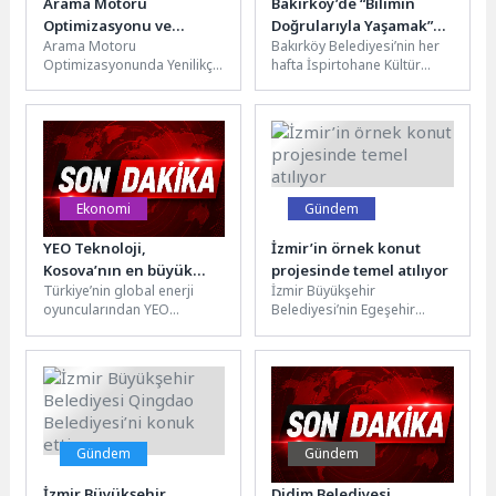
Arama Motoru
Bakırköy’de “Bilimin
Optimizasyonu ve
Doğrularıyla Yaşamak”
Arama Motoru
Bakırköy Belediyesi’nin her
Teknoloji: Yükselen
Konuşuldu
Optimizasyonunda Yenilikçi
hafta İspirtohane Kültür
Trendler ve İpuçları
Teknoloji Trendleri Arama
Merkezi’nde düzenlediği
motoru optimizasyonu
“Bakırköy Muhabbeti”
(SEO), dijital pazarlama
söyleşilerinin bu haftaki
stratejilerinde önemli bir...
konuğu Psikolog...
Ekonomi
Gündem
YEO Teknoloji,
İzmir’in örnek konut
Kosova’nın en büyük
projesinde temel atılıyor
Türkiye’nin global enerji
İzmir Büyükşehir
temiz enerji santralinin
oyuncularından YEO
Belediyesi’nin Egeşehir
anahtar teslim inşası için
Teknoloji, Avrupa’daki
Menemen Konutları Projesi
imzaları attı
yenilenebilir enerji EPC
kapsamındaki birinci etap
projelerine bir yenisini daha
için nisan ayının ilk
ekliyor....
haftasında...
Gündem
Gündem
İzmir Büyükşehir
Didim Belediyesi