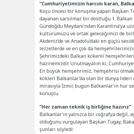
“Cumhuriyetimizin harcını karan, Balk
Koşu öncesi bir konuşma yapan Başkan Tuga
dayanan sarsılmaz bir dostluğu 1. Balkan 
Gündoğdu Meydanı’ndan Karantina’ya uzana
kültürümüzü ve ortak geleceğimizi de birle
Akdeniz’de ve Anadolu’daki en güçlü sesid
lezzetlerde ve en çok da hemşehrilerimiz
Şehrimizdeki Balkan kökenli hemşehrileri
hazinemizdir. Unutmayalım ki, Cumhuriyet
En büyük hemşehrimiz, hemşehrisi olmak
kökleri Balkanlar’da olan bir dünya lideri
mirasıyla İzmir, bugün Balkanlar’ın hür s
konuştu.
“Her zaman teknik iş birliğine hazırız”
Balkanlar’ın yalnızca bir coğrafya değil, 
olduğunu vurgulayan Başkan Tugay, Baka
şunları söyledi: