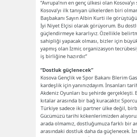
“Avrupa’nın en genç ülkesi olan Kosova’yı
Kosova’yı ilk tanıyan ülkelerden biri olm
Başbakanı Sayın Albin Kurti ile görüştüğü
İyi Niyet Elçisi olarak görüyorum. Bu dost
güçlendirmeye kararlıyız. Özellikle belirt
sahipliği yapacak olması, bizler için büyü
yapmış olan İzmir, organizasyon tecrübes
iş birliğine hazırdır.”
“Dostluk güçlenecek”
Kosova Gençlik ve Spor Bakanı Blerim Gash
kardeşlik için yanınızdayım. İnsanları tar
Akdeniz Oyunları bu şehirde gerçekleşti.
kıtalar arasında bir bağ kuracaktır. Sporcu
Türkiye sadece iki partner ülke değil, birb
Gücümüzü tarihi kökenlerimizden alıyoruz
arada olmamız, dostluğumuza farklı bir a
arasındaki dostluk daha da güçlenecek. İ