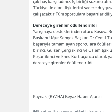
çok hoş karşıladınız. İş birliği sözünü al
Türkiye ile olan ilişkilerini sadece duygu
çalışacaktır. Tüm sporculara başarılar dil
Dereceye girenler ödüllendirildi
Yarışmaya desteklerinden ötürü Kosova R
Başkanı Uğur Şengöz Başkan Dr. Cemil Tug
başarıyla tamamlayan sporculara ödülleri
birinci, Gülsen Çerçi ikinci ve Özlem Işık
Koşar ikinci ve Enes Kurt üçüncü olarak y
dereceye girenler ödüllendirildi.
Kaynak: (BYZHA) Beyaz Haber Ajansı
Etiketler :
Bu yazıya ait etiket bulunamadı.