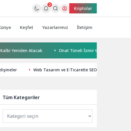
2
Kriptolar
Künye
Keşfet
Yazarlarımız
İletişim
niden Atacak
Onat Tüneli İzmir trafiğine nefes aldıracak
elişmeler
Web Tasarım ve E-Ticarette SEO Uyumlu Çözümler
Tüm Kategoriler