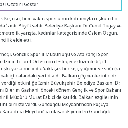
azı Özetini Göster
k Koşusu, bine yakın sporcunun katılımıyla coşkulu bir
a İzmir Büyükşehir Belediye Başkanı Dr. Cemil Tugay ve
lometrelik yarışta, kadınlar kategorisinde Özlem Özgün,
cilik elde etti.
neği, Gençlik Spor İl Müdürlüğü ve Ata Yahşi Spor
 İzmir Ticaret Odası’nın desteğiyle düzenlediği 1.
coşkuya sahne oldu. Yaklaşık bin kişi, yağmur ve soğuğa
k için alandaki yerini aldı. Balkan göçmenlerinin bir
ı verdiği etkinliğe İzmir Büyükşehir Belediye Başkanı Dr.
nı Blerim Gashani, önceki dönem Gençlik ve Spor Bakanı
 İl Müdürü Murat Eskici de katıldı. Balkan ezgilerinin
rtını birlikte verdi. Gündoğdu Meydanı’ndan koşuya
yip Karantina Meydanı’na ulaşarak yeniden Gündoğdu