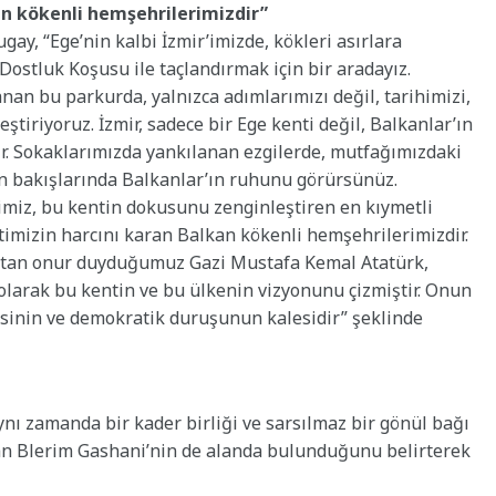
an kökenli hemşehrilerimizdir”
y, “Ege’nin kalbi İzmir’imizde, kökleri asırlara
Dostluk Koşusu ile taçlandırmak için bir aradayız.
n bu parkurda, yalnızca adımlarımızı değil, tarihimizi,
ştiriyoruz. İzmir, sadece bir Ege kenti değil, Balkanlar’ın
ir. Sokaklarımızda yankılanan ezgilerde, mutfağımızdaki
in bakışlarında Balkanlar’ın ruhunu görürsünüz.
miz, bu kentin dokusunu zenginleştiren en kıymetli
imizin harcını karan Balkan kökenli hemşehrilerimizdir.
tan onur duyduğumuz Gazi Mustafa Kemal Atatürk,
 olarak bu kentin ve bu ülkenin vizyonunu çizmiştir. Onun
esinin ve demokratik duruşunun kalesidir” şeklinde
aynı zamanda bir kader birliği ve sarsılmaz bir gönül bağı
n Blerim Gashani’nin de alanda bulunduğunu belirterek