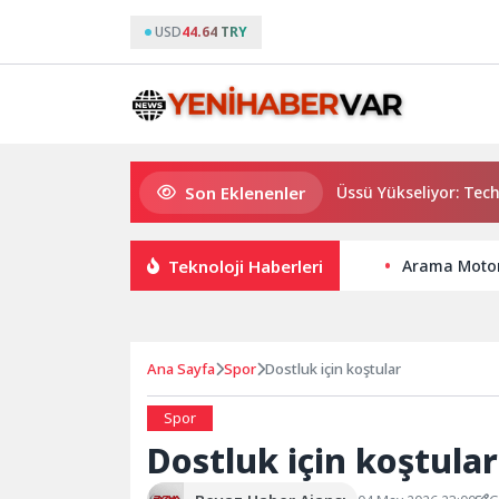
USD
44.64 TRY
Son Eklenenler
İzmir’in Kuzeyinde Teknoloji Üssü Yükseliyor: Technocity İz
Teknoloji Haberleri
Arama Motoru
Ana Sayfa
Spor
Dostluk için koştular
Spor
Dostluk için koştular