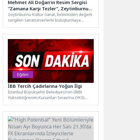
Mehmet Ali Doğan’ın Resim Sergisi
“Zamana Karşı Tezler”, Zeytinburnu
Kültür Sanat’ta Açıldı!
Zeytinburnu Kültür Sanat, birbirinden değerli
sergileri sanatseverlerle buluşturmaya
devam ediyor. 16 Nisan Perşembe akşamı
saat...
Eğitim
İBB Tercih Çadırlarına Yoğun İlgi
İstanbul Büyükşehir Belediyesi’nin (İBB)
Yükseköğrenim Kurumları Sınavı’na (YKS)
giren gençler için sunduğu ücretsiz tercih
danışmanlığı...