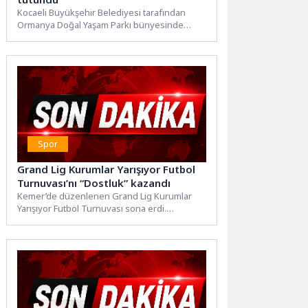
Kocaeli Büyükşehir Belediyesi tarafından
Ormanya Doğal Yaşam Parkı bünyesinde
hizmet veren Yaban Hayatı Kurtarma ve...
Spor
Grand Lig Kurumlar Yarışıyor Futbol
Turnuvası’nı “Dostluk” kazandı
Kemer’de düzenlenen Grand Lig Kurumlar
Yarışıyor Futbol Turnuvası sona erdi.
Turnuvanın final müsabakasında Kemer
Belediyesi...