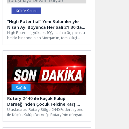
Kültür Sanat
“High Potential” Yeni Bölümleriyle
Nisan Ayı Boyunca Her Salı 21.30’da
FX Ekranlarında İzleyicilerle
High Potential, yüksek IQ’ya sahip üç çocuklu
bekâr bir anne olan Morgan'ın, temizlikçi
Buluşmaya Devam Ediyor!
olarak çalıştığı...
Sağlık
Rotary 2440 ile Küçük Kulüp
Derneği’nden Çocuk Felcine Karşı
Örnek İşbirliği
Uluslararası Rotary Bölge 2440 Federasyonu
ile Küçük Kulüp Derneği, Rotary'nin dünyada
sürdürdüğü çocuk felciyle mücadele...