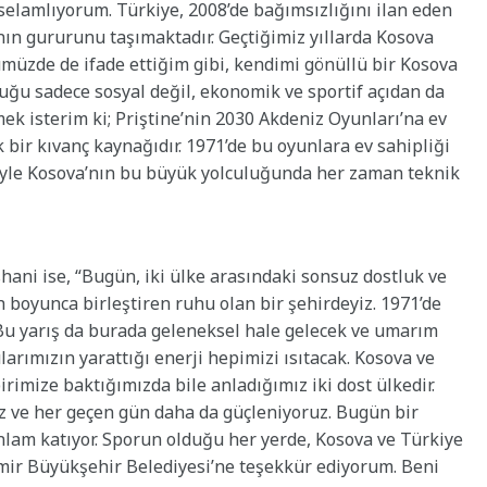
 selamlıyorum. Türkiye, 2008’de bağımsızlığını ilan eden
anın gururunu taşımaktadır. Geçtiğimiz yıllarda Kosova
müzde de ifade ettiğim gibi, kendimi gönüllü bir Kosova
luğu sadece sosyal değil, ekonomik ve sportif açıdan da
mek isterim ki; Priştine’nin 2030 Akdeniz Oyunları’na ev
k bir kıvanç kaynağıdır. 1971’de bu oyunlara ev sahipliği
iyle Kosova’nın bu büyük yolculuğunda her zaman teknik
ani ise, “Bugün, iki ülke arasındaki sonsuz dostluk ve
ih boyunca birleştiren ruhu olan bir şehirdeyiz. 1971’de
 Bu yarış da burada geleneksel hale gelecek ve umarım
larımızın yarattığı enerji hepimizi ısıtacak. Kosova ve
irimize baktığımızda bile anladığımız iki dost ülkedir.
 ve her geçen gün daha da güçleniyoruz. Bugün bir
nlam katıyor. Sporun olduğu her yerde, Kosova ve Türkiye
zmir Büyükşehir Belediyesi’ne teşekkür ediyorum. Beni