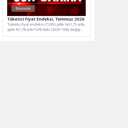
Ekonomi
Tüketici Fiyat Endeksi, Temmuz 2026
Tüketici fiyat endeksi (TÜFE) yıllık %31,75 arttı,
aylık %1,78 arttıTÜFE'deki (2025=100) değişim
2026 yılı Temmuz...