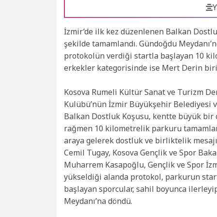
Y
İzmir’de ilk kez düzenlenen Balkan Dostlu
şekilde tamamlandı. Gündoğdu Meydanı’nd
protokolün verdiği startla başlayan 10 ki
erkekler kategorisinde ise Mert Derin birin
Kosova Rumeli Kültür Sanat ve Turizm Der
Kulübü’nün İzmir Büyükşehir Belediyesi ve
Balkan Dostluk Koşusu, kentte büyük bir 
rağmen 10 kilometrelik parkuru tamamlama
araya gelerek dostluk ve birliktelik mesaj
Cemil Tugay, Kosova Gençlik ve Spor Baka
Muharrem Kasapoğlu, Gençlik ve Spor İzmir
yükseldiği alanda protokol, parkurun sta
başlayan sporcular, sahil boyunca ilerle
Meydanı’na döndü.